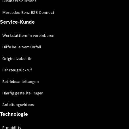
Business Solutions
E-Klasse
Limousine
Mercedes-Benz B2B Connect
S-Klasse
Service-Kunde
S-Klasse
Limousine
lang
Werkstatttermin vereinbaren
Mercedes-
Maybach S-
Hilfe bei einem Unfall
Klasse
Originalzubehör
Konfigurator
Fahrzeugrückruf
Mercedes-
Benz Store
Betriebsanleitungen
SUV
Häufig gestellte Fragen
Anleitungsvideos
Technologie
Alle SUVs
E-mobility