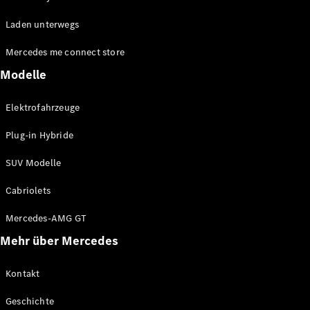
EQA
Elektrisch
Laden unterwegs
EQE
Elektrisch
Offroader
Mercedes me connect store
EQS
Elektrisch
Offroader
Modelle
Mercedes-
Maybach
Elektrisch
Elektrofahrzeuge
EQS
Offroader
Plug-in Hybride
GLA
GLA
Neu
SUV Modelle
GLA
Neu
Elektrisch
GLB
Elektrisch
Cabriolets
GLB
GLC
Elektrisch
Mercedes-AMG GT
GLC
Mehr über Mercedes
GLC Coupé
GLE
GLE
Kontakt
Neu
GLE Coupé
Geschichte
GLE
Neu