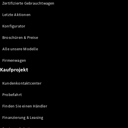
Plug-in-Hybrid Modelle
Zertifizierte Gebrauchtwagen
Letzte Aktionen
Limousine
Konfigurator
Broschüren & Preise
Alle unsere Modelle
Alle
Firmenwagen
Limousinen
Kaufprojekt
CLA
Elektrisch
CLA
Kundenkontaktcenter
C-Klasse
Limousine
Probefahrt
C-Klasse
Elektrisch
Limousine
Finden Sie einen Händler
EQE
Elektrisch
Limousine
Finanzierung & Leasing
EQS
Elektrisch
Limousine