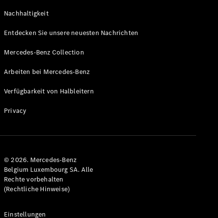
Coupe
Nachhaltigkeit
GLS
GLS
Neu
Entdecken Sie unsere neuesten Nachrichten
Mercedes-
Maybach
Mercedes-Benz Collection
GLS SUV
Mercedes-
Arbeiten bei Mercedes-Benz
Maybach
Neu
GLS SUV
Verfügbarkeit von Halbleitern
G-Klasse
Elektrisch
Geländewagen
Privacy
G-Klasse
Geländewagen
Konfigurator
© 2026. Mercedes-Benz
Mercedes-
Belgium Luxembourg SA. Alle
Benz Store
Rechte vorbehalten
T-Modell
(Rechtliche Hinweise)
Einstellungen