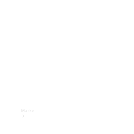
Mercedes-
Benz Apps
Betriebsanleitungen
Support &
Kontakt
Marke