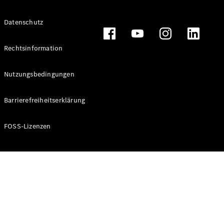
Datenschutz
Alle T-
Modelle
Rechtsinformation
CLA
Shooting
Elektrisch
Nutzungsbedingungen
Brake
CLA
Barrierefreiheitserklärung
Shooting
Brake
C-Klasse T-
FOSS-Lizenzen
Modell
C-Klasse T-
Modell All-
Terrain
E-Klasse T-
Modell
E-Klasse T-
Modell All-
Terrain