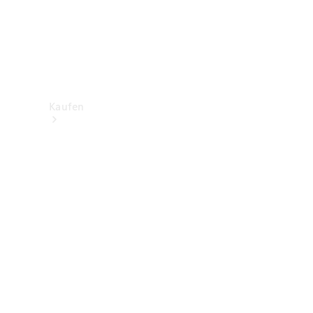
Kaufen
Neuwagenbestand
entdecken
Gebrauchtwagen
finden
Aktionen