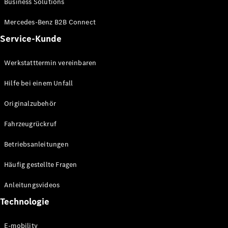
Business Solutions
E-Klasse
Limousine
Mercedes-Benz B2B Connect
S-Klasse
Service-Kunde
S-Klasse
Lang
Mercedes-
Werkstatttermin vereinbaren
Maybach S-
Klasse
Hilfe bei einem Unfall
Originalzubehör
Konfigurator
Mercedes-
Fahrzeugrückruf
Benz Store
SUV
Betriebsanleitungen
Häufig gestellte Fragen
Anleitungsvideos
Technologie
Alle SUVs
EQA
E-mobility
Elektrisch