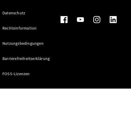
Alle T-
Datenschutz
Modelle
CLA
Shooting
Rechtsinformation
Elektrisch
Brake
CLA
Nutzungsbedingungen
Shooting
Brake
Barrierefreiheitserklärung
C-Klasse T-
Modell
C-Klasse T-
FOSS-Lizenzen
Modell All-
Terrain
E-Klasse T-
Modell
E-Klasse T-
Modell All-
Terrain
Konfigurator