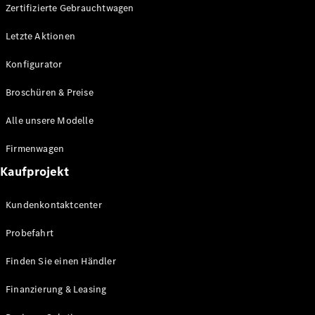
Plug-in-Hybrid Modelle
Zertifizierte Gebrauchtwagen
Letzte Aktionen
Limousine
Konfigurator
Broschüren & Preise
Alle unsere Modelle
Alle
Firmenwagen
Limousinen
Kaufprojekt
CLA
Elektrisch
CLA
Kundenkontaktcenter
C-Klasse
Limousine
Probefahrt
C-Klasse
Elektrisch
Limousine
Finden Sie einen Händler
EQE
Elektrisch
Limousine
Finanzierung & Leasing
EQS
Elektrisch
Limousine