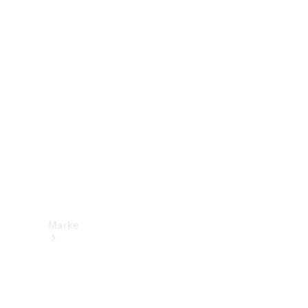
Mercedes-
Benz Apps
Betriebsanleitungen
Support &
Kontakt
Marke