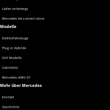
EQE
Elektrisch
Laden unterwegs
SUV
EQS
Elektrisch
Mercedes me connect store
SUV
Mercedes-
Modelle
Maybach
Elektrisch
EQS SUV
Elektrofahrzeuge
GLA
GLA
Neu
Plug-in Hybride
GLA
Neu
Elektrisch
GLB
Elektrisch
SUV Modelle
GLB
GLC
Elektrisch
Cabriolets
GLC
GLC Coupé
Mercedes-AMG GT
GLE
Mehr über Mercedes
GLE
Neu
GLE Coupé
GLE
Kontakt
Neu
Coupé
Geschichte
GLS