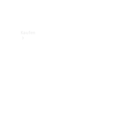
Kaufen
Neuwagenbestand
entdecken
Gebrauchtwagen
finden
Aktionen
Fleet &
Corporate