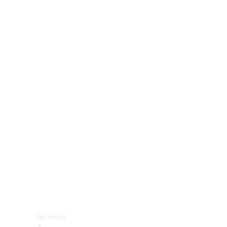
Räder &
Reifen
Zubehör
Mercedes-
Benz
Collection
Autopflege
Services