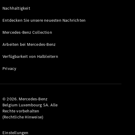
GLS
Neu
Nachhaltigkeit
Mercedes-
Maybach
Entdecken Sie unsere neuesten Nachrichten
GLS SUV
Mercedes-
Mercedes-Benz Collection
Maybach
Neu
GLS SUV
Arbeiten bei Mercedes-Benz
G-Klasse
Elektrisch
Geländewagen
Verfügbarkeit von Halbleitern
G-Klasse
Geländewagen
Privacy
Konfigurator
Mercedes-
Benz Store
© 2026. Mercedes-Benz
T-Modell
Belgium Luxembourg SA. Alle
Rechte vorbehalten
(Rechtliche Hinweise)
Einstellungen