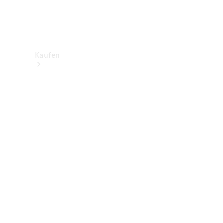
Kaufen
Neuwagenbestand
entdecken
Gebrauchtwagen
finden
Aktionen
Fleet &
Corporate