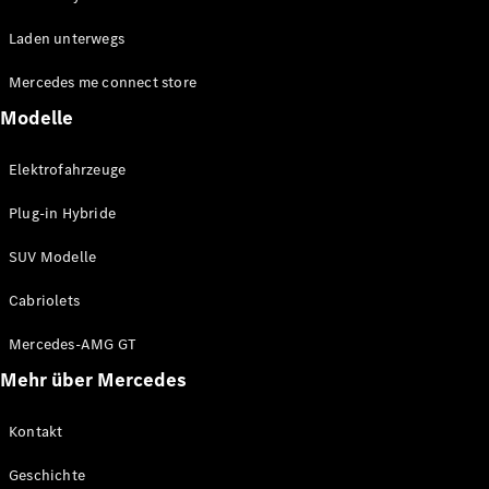
EQE
Elektrisch
Laden unterwegs
SUV
EQS
Elektrisch
Mercedes me connect store
SUV
Mercedes-
Modelle
Maybach
Elektrisch
EQS SUV
Elektrofahrzeuge
GLA
GLA
Neu
Plug-in Hybride
GLA
Neu
Elektrisch
GLB
Elektrisch
SUV Modelle
GLB
GLC
Elektrisch
Cabriolets
GLC
GLC Coupé
Mercedes-AMG GT
GLE
Mehr über Mercedes
GLE
Neu
GLE Coupé
GLE
Kontakt
Neu
Coupé
Geschichte
GLS