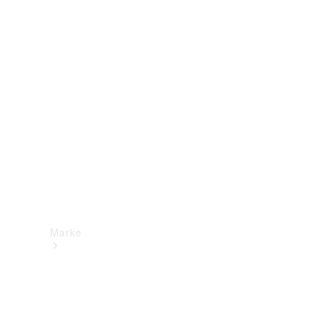
Mercedes-
Benz Apps
Betriebsanleitungen
Support &
Kontakt
Marke