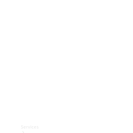
Räder &
Reifen
Zubehör
Mercedes-
Benz
Collection
Autopflege
Services