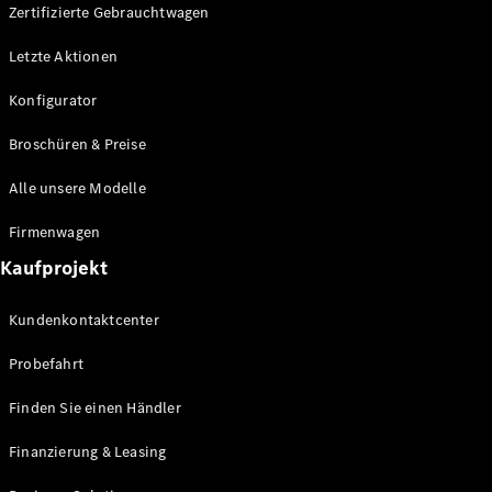
Plug-in-Hybrid Modelle
Zertifizierte Gebrauchtwagen
Letzte Aktionen
Limousine
Konfigurator
Broschüren & Preise
Alle unsere Modelle
Alle
Firmenwagen
Limousinen
Kaufprojekt
CLA
Elektrisch
CLA
Kundenkontaktcenter
C-Klasse
Limousine
Probefahrt
C-Klasse
Elektrisch
Limousine
Finden Sie einen Händler
EQE
Elektrisch
Limousine
Finanzierung & Leasing
EQS
Elektrisch
Limousine