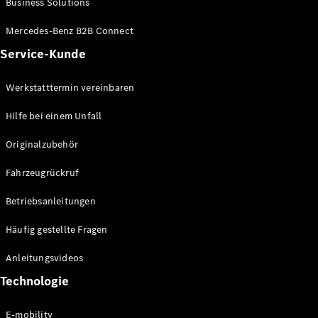
Business Solutions
E-Klasse
Limousine
Mercedes-Benz B2B Connect
S-Klasse
Service-Kunde
S-Klasse
Lang
Mercedes-
Werkstatttermin vereinbaren
Maybach S-
Klasse
Hilfe bei einem Unfall
Originalzubehör
Konfigurator
Mercedes-
Fahrzeugrückruf
Benz Store
SUV
Betriebsanleitungen
Häufig gestellte Fragen
Anleitungsvideos
Technologie
Alle SUVs
EQA
E-mobility
Elektrisch