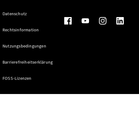
Alle T-
Datenschutz
Modelle
CLA
Shooting
Rechtsinformation
Elektrisch
Brake
CLA
Nutzungsbedingungen
Shooting
Brake
Barrierefreiheitserklärung
C-Klasse T-
Modell
C-Klasse T-
FOSS-Lizenzen
Modell All-
Terrain
E-Klasse T-
Modell
E-Klasse T-
Modell All-
Terrain
Konfigurator