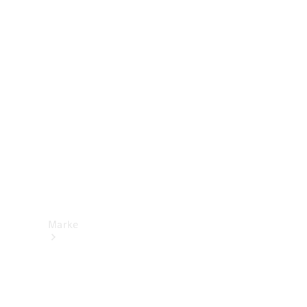
Mercedes-
Benz Apps
Betriebsanleitungen
Support &
Kontakt
Marke