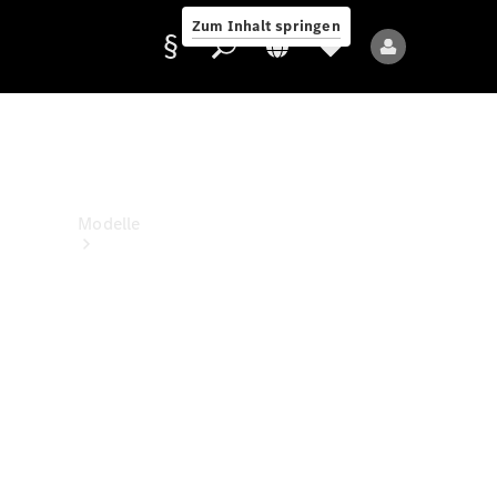
Zum Inhalt springen
Anbieter/Datenschutz
Modelle
Alle Modelle
Neue Modelle
Elektromodelle