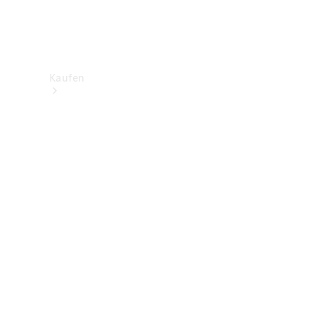
Kaufen
Neuwagenbestand
entdecken
Gebrauchtwagen
finden
Aktionen
Fleet &
Corporate