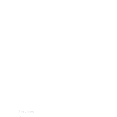
Räder &
Reifen
Zubehör
Mercedes-
Benz
Collection
Autopflege
Services