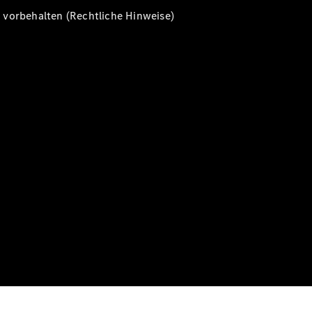
vorbehalten (Rechtliche Hinweise)
Alle T-
Modelle
CLA
Shooting
Elektrisch
Brake
CLA
Shooting
Brake
C-Klasse T-
Modell
C-Klasse T-
Modell All-
Terrain
E-Klasse T-
Modell
E-Klasse T-
Modell All-
Terrain
Konfigurator