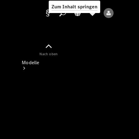
Zum Inhalt springen
Nach oben
Anbieter/Datenschutz
Modelle
Alle Modelle
Neue Modelle
Elektromodelle