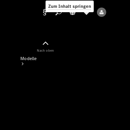
Zum Inhalt springen
Nach oben
Anbieter/Datenschutz
Modelle
Alle Modelle
Neue Modelle
Elektromodelle