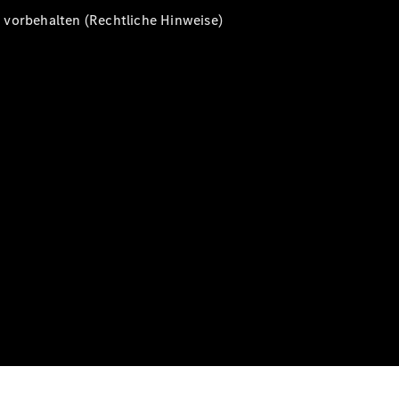
vorbehalten (Rechtliche Hinweise)
Alle T-
Modelle
CLA
Shooting
Elektrisch
Brake
CLA
Shooting
Brake
C-Klasse T-
Modell
C-Klasse T-
Modell All-
Terrain
E-Klasse T-
Modell
E-Klasse T-
Modell All-
Terrain
Konfigurator