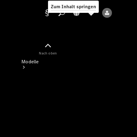
Zum Inhalt springen
Nach oben
Anbieter/Datenschutz
Modelle
Alle Modelle
Neue Modelle
Elektromodelle