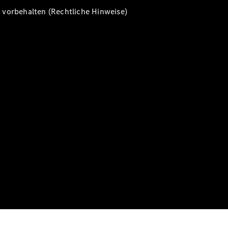
vorbehalten (Rechtliche Hinweise)
Alle T-
Modelle
CLA
Shooting
Elektrisch
Brake
CLA
Shooting
Brake
C-Klasse T-
Modell
C-Klasse T-
Modell All-
Terrain
E-Klasse T-
Modell
E-Klasse T-
Modell All-
Terrain
Konfigurator