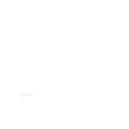
Mercedes-
Benz Apps
Betriebsanleitungen
Support &
Kontakt
Marke