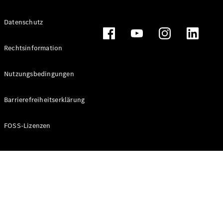
Alle T-
Datenschutz
Modelle
CLA
Shooting
Rechtsinformation
Elektrisch
Brake
CLA
Nutzungsbedingungen
Shooting
Brake
Barrierefreiheitserklärung
C-Klasse T-
Modell
C-Klasse T-
FOSS-Lizenzen
Modell All-
Terrain
E-Klasse T-
Modell
E-Klasse T-
Modell All-
Terrain
Konfigurator