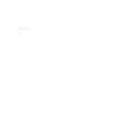
Kaufen
Neuwagenbestand
entdecken
Gebrauchtwagen
finden
Aktionen
Fleet &
Corporate