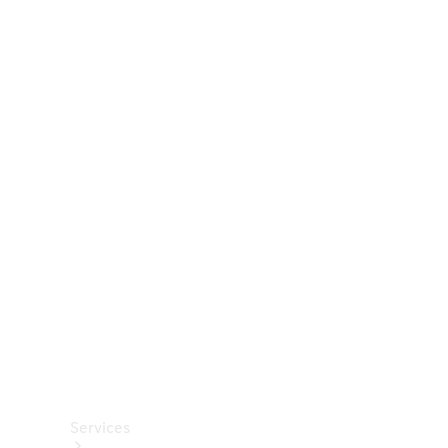
Räder &
Reifen
Zubehör
Mercedes-
Benz
Collection
Autopflege
Services