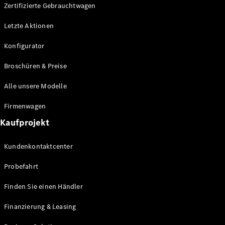
Plug-in-Hybrid Modelle
Zertifizierte Gebrauchtwagen
Letzte Aktionen
Limousine
Konfigurator
Broschüren & Preise
Alle unsere Modelle
Alle
Firmenwagen
Limousinen
Kaufprojekt
CLA
Elektrisch
CLA
Kundenkontaktcenter
C-Klasse
Limousine
Probefahrt
C-Klasse
Elektrisch
Limousine
Finden Sie einen Händler
EQE
Elektrisch
Limousine
Finanzierung & Leasing
EQS
Elektrisch
Limousine