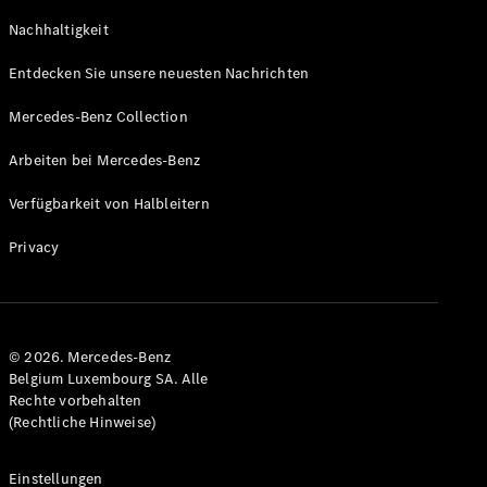
GLS
Neu
Nachhaltigkeit
Mercedes-
Maybach
Entdecken Sie unsere neuesten Nachrichten
GLS SUV
Mercedes-
Mercedes-Benz Collection
Maybach
Neu
GLS SUV
Arbeiten bei Mercedes-Benz
G-Klasse
Elektrisch
Geländewagen
Verfügbarkeit von Halbleitern
G-Klasse
Geländewagen
Privacy
Konfigurator
Mercedes-
Benz Store
© 2026. Mercedes-Benz
T-Modell
Belgium Luxembourg SA. Alle
Rechte vorbehalten
(Rechtliche Hinweise)
Einstellungen