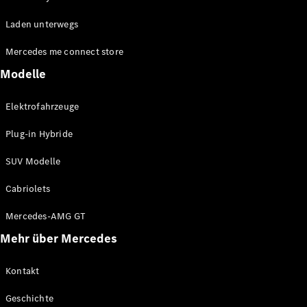
EQE
Elektrisch
Laden unterwegs
SUV
EQS
Elektrisch
Mercedes me connect store
SUV
Mercedes-
Modelle
Maybach
Elektrisch
EQS SUV
Elektrofahrzeuge
GLA
GLA
Neu
Plug-in Hybride
GLA
Neu
Elektrisch
GLB
Elektrisch
SUV Modelle
GLB
GLC
Elektrisch
Cabriolets
GLC
GLC Coupé
Mercedes-AMG GT
GLE
Mehr über Mercedes
GLE
Neu
GLE Coupé
GLE
Kontakt
Neu
Coupé
Geschichte
GLS