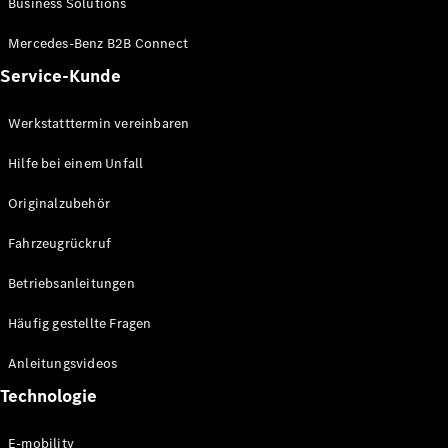
Business Solutions
E-Klasse
Limousine
Mercedes-Benz B2B Connect
S-Klasse
Service-Kunde
S-Klasse
Lang
Mercedes-
Werkstatttermin vereinbaren
Maybach S-
Klasse
Hilfe bei einem Unfall
Originalzubehör
Konfigurator
Mercedes-
Fahrzeugrückruf
Benz Store
SUV
Betriebsanleitungen
Häufig gestellte Fragen
Anleitungsvideos
Technologie
Alle SUVs
EQA
E-mobility
Elektrisch