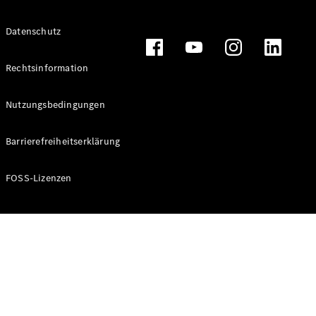
Alle T-
Datenschutz
Modelle
CLA
Shooting
Rechtsinformation
Elektrisch
Brake
CLA
Nutzungsbedingungen
Shooting
Brake
Barrierefreiheitserklärung
C-Klasse T-
Modell
C-Klasse T-
FOSS-Lizenzen
Modell All-
Terrain
E-Klasse T-
Modell
E-Klasse T-
Modell All-
Terrain
Konfigurator