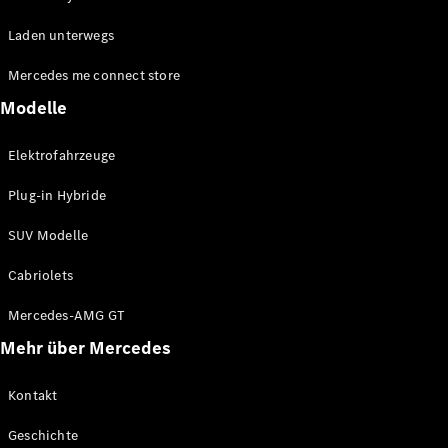
EQE
Elektrisch
Laden unterwegs
SUV
EQS
Elektrisch
Mercedes me connect store
SUV
Mercedes-
Modelle
Maybach
Elektrisch
EQS SUV
Elektrofahrzeuge
GLA
GLA
Neu
Plug-in Hybride
GLA
Neu
Elektrisch
GLB
Elektrisch
SUV Modelle
GLB
GLC
Elektrisch
Cabriolets
GLC
GLC Coupé
Mercedes-AMG GT
GLE
Mehr über Mercedes
GLE
Neu
GLE Coupé
GLE
Kontakt
Neu
Coupé
Geschichte
GLS