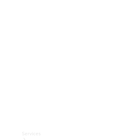
Räder &
Reifen
Zubehör
Mercedes-
Benz
Collection
Autopflege
Services