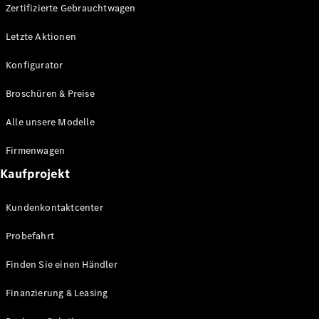
Plug-in-Hybrid Modelle
Zertifizierte Gebrauchtwagen
Letzte Aktionen
Limousine
Konfigurator
Broschüren & Preise
Alle unsere Modelle
Alle
Firmenwagen
Limousinen
Kaufprojekt
CLA
Elektrisch
CLA
Kundenkontaktcenter
C-Klasse
Limousine
Probefahrt
C-Klasse
Elektrisch
Limousine
Finden Sie einen Händler
EQE
Elektrisch
Limousine
Finanzierung & Leasing
EQS
Elektrisch
Limousine