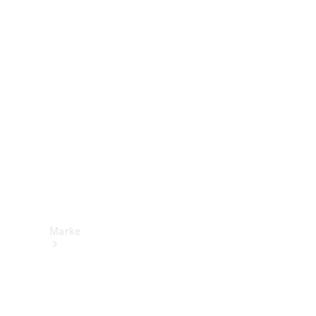
Mercedes-
Benz Apps
Betriebsanleitungen
Support &
Kontakt
Marke