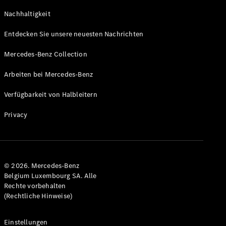
GLS
Neu
Nachhaltigkeit
Mercedes-
Maybach
Entdecken Sie unsere neuesten Nachrichten
GLS SUV
Mercedes-
Mercedes-Benz Collection
Maybach
Neu
GLS SUV
Arbeiten bei Mercedes-Benz
G-Klasse
Elektrisch
Geländewagen
Verfügbarkeit von Halbleitern
G-Klasse
Geländewagen
Privacy
Konfigurator
Mercedes-
Benz Store
© 2026. Mercedes-Benz
T-Modell
Belgium Luxembourg SA. Alle
Rechte vorbehalten
(Rechtliche Hinweise)
Einstellungen