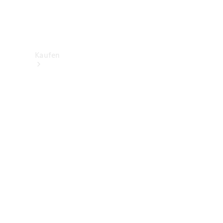
Kaufen
Neuwagenbestand
entdecken
Gebrauchtwagen
finden
Aktionen
Fleet &
Corporate