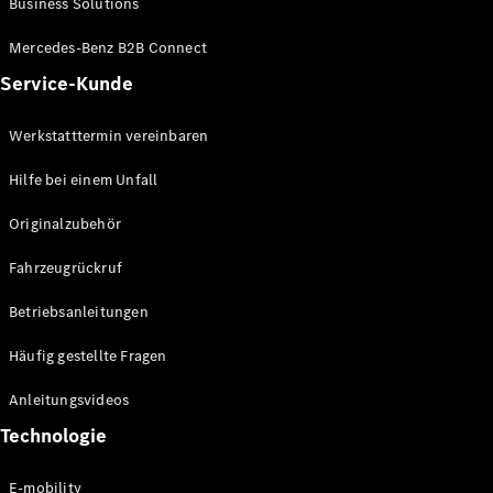
Business Solutions
E-Klasse
Limousine
Mercedes-Benz B2B Connect
S-Klasse
Service-Kunde
S-Klasse
Lang
Mercedes-
Werkstatttermin vereinbaren
Maybach S-
Klasse
Hilfe bei einem Unfall
Originalzubehör
Konfigurator
Mercedes-
Fahrzeugrückruf
Benz Store
SUV
Betriebsanleitungen
Häufig gestellte Fragen
Anleitungsvideos
Technologie
Alle SUVs
EQA
E-mobility
Elektrisch