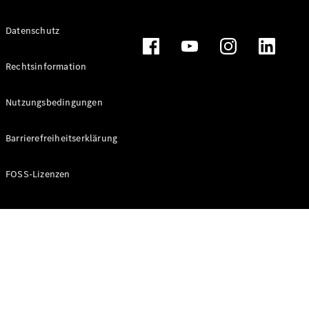
Alle T-
Datenschutz
Modelle
CLA
Shooting
Rechtsinformation
Elektrisch
Brake
CLA
Nutzungsbedingungen
Shooting
Brake
Barrierefreiheitserklärung
C-Klasse T-
Modell
C-Klasse T-
FOSS-Lizenzen
Modell All-
Terrain
E-Klasse T-
Modell
E-Klasse T-
Modell All-
Terrain
Konfigurator