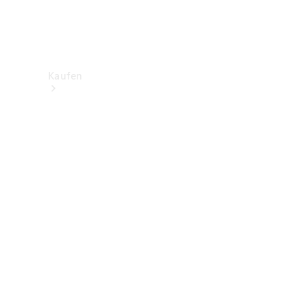
Kaufen
Neuwagenbestand
entdecken
Gebrauchtwagen
finden
Aktionen
Fleet &
Corporate