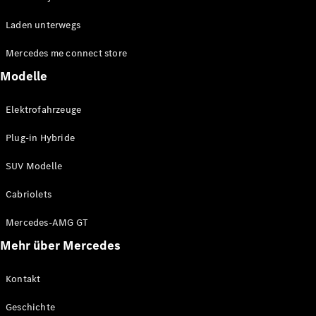
EQE
Elektrisch
Laden unterwegs
SUV
EQS
Elektrisch
Mercedes me connect store
SUV
Mercedes-
Modelle
Maybach
Elektrisch
EQS SUV
Elektrofahrzeuge
GLA
GLA
Neu
Plug-in Hybride
GLA
Neu
Elektrisch
GLB
Elektrisch
SUV Modelle
GLB
GLC
Elektrisch
Cabriolets
GLC
GLC Coupé
Mercedes-AMG GT
GLE
Mehr über Mercedes
GLE
Neu
GLE Coupé
GLE
Kontakt
Neu
Coupé
Geschichte
GLS