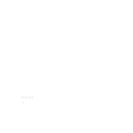
Mercedes-
Benz Apps
Betriebsanleitungen
Support &
Kontakt
Marke