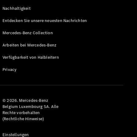
GLS
Neu
Nachhaltigkeit
Mercedes-
Maybach
Entdecken Sie unsere neuesten Nachrichten
GLS SUV
Mercedes-
Mercedes-Benz Collection
Maybach
Neu
GLS SUV
Arbeiten bei Mercedes-Benz
G-Klasse
Elektrisch
Geländewagen
Verfügbarkeit von Halbleitern
G-Klasse
Geländewagen
Privacy
Konfigurator
Mercedes-
Benz Store
© 2026. Mercedes-Benz
T-Modell
Belgium Luxembourg SA. Alle
Rechte vorbehalten
(Rechtliche Hinweise)
Einstellungen