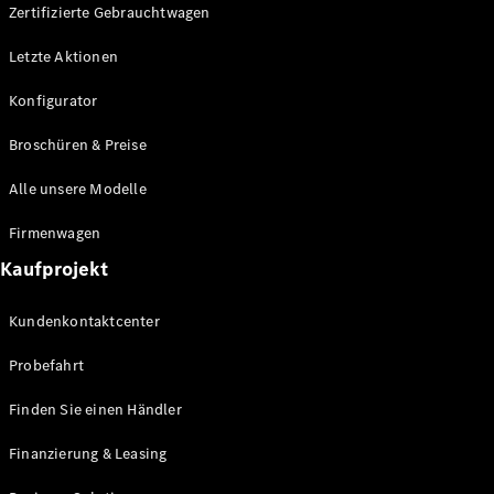
Plug-in-Hybrid Modelle
Zertifizierte Gebrauchtwagen
Letzte Aktionen
Limousine
Konfigurator
Broschüren & Preise
Alle unsere Modelle
Alle
Firmenwagen
Limousinen
Kaufprojekt
CLA
Elektrisch
CLA
Kundenkontaktcenter
C-Klasse
Limousine
Probefahrt
C-Klasse
Elektrisch
Limousine
Finden Sie einen Händler
EQE
Elektrisch
Limousine
Finanzierung & Leasing
EQS
Elektrisch
Limousine