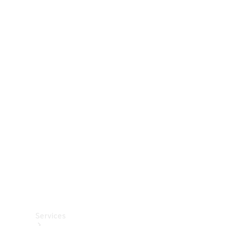
Räder &
Reifen
Zubehör
Mercedes-
Benz
Collection
Autopflege
Services