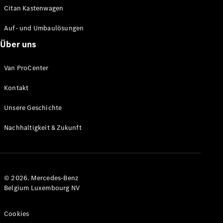
Benz Store
Citan Kastenwagen
EQV
Auf- und Umbaulösungen
Über uns
Van ProCenter
EQV
Elektrisch
Kontakt
Unsere Geschichte
Konfigurator
Mercedes-
Nachhaltigkeit & Zukunft
Benz Store
Mercedes-Benz Pkw
© 2026. Mercedes-Benz
Belgium Luxembourg NV
Konfigurator
Mercedes-Benz
Store
Cookies