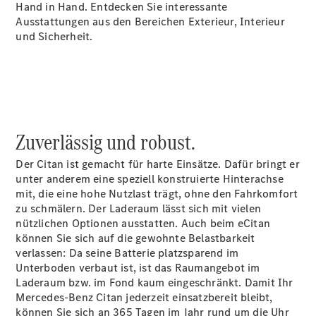
Hand in Hand. Entdecken Sie interessante
Sprinter
Ausstattungen aus den Bereichen Exterieur, Interieur
und Sicherheit.
Alle
Sprinter
Zuverlässig und robust.
Sprinter
Kastenwagen
Der Citan ist gemacht für harte Einsätze. Dafür bringt er
Sprinter
unter anderem eine speziell konstruierte Hinterachse
Tourer
mit, die eine hohe Nutzlast trägt, ohne den Fahrkomfort
Sprinter
zu schmälern. Der Laderaum lässt sich mit vielen
Fahrgestell
nützlichen Optionen ausstatten. Auch beim eCitan
Sprinter
können Sie sich auf die gewohnte Belastbarkeit
Fahrgestell
verlassen: Da seine Batterie platzsparend im
Doppelkabine
Unterboden verbaut ist, ist das Raumangebot im
Sprinter
Laderaum bzw. im Fond kaum eingeschränkt. Damit Ihr
Pritschenfahrzeug
Mercedes-Benz Citan jederzeit einsatzbereit bleibt,
können Sie sich an 365 Tagen im Jahr rund um die Uhr