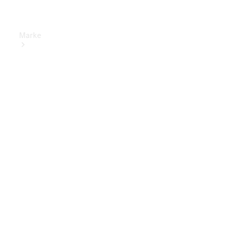
Marke
Elektrisches
Fahren
Übersicht