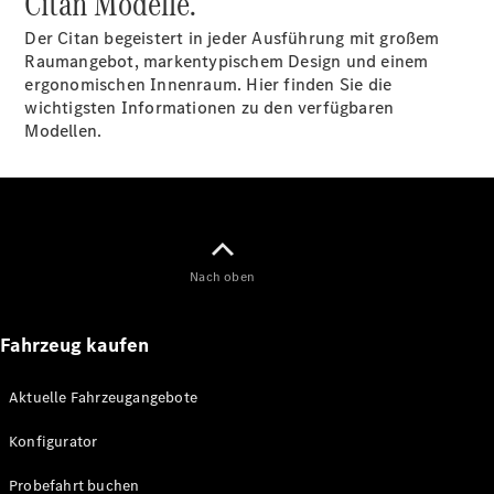
Citan Modelle.
Der Citan begeistert in jeder Ausführung mit großem
Konfigurator
Raumangebot, markentypischem Design und einem
Mercedes-
ergonomischen Innenraum. Hier finden Sie die
Benz Store
wichtigsten Informationen zu den verfügbaren
V-Klasse
Modellen.
Nach oben
V-Klasse
Fahrzeug kaufen
Konfigurator
Mercedes-
Benz Store
Aktuelle Fahrzeugangebote
eSprinter
Konfigurator
Probefahrt buchen