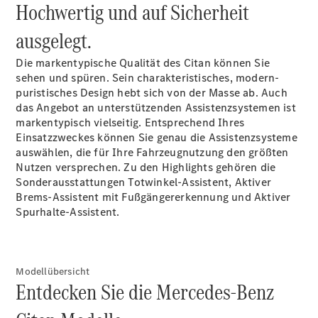
Hochwertig und auf Sicherheit
ausgelegt.
Die markentypische Qualität des Citan können Sie
sehen und spüren. Sein charakteristisches, modern-
puristisches Design hebt sich von der Masse ab. Auch
Citan
das Angebot an unterstützenden Assistenzsystemen ist
Kastenwagen
markentypisch vielseitig. Entsprechend Ihres
Einsatzzweckes können Sie genau die Assistenzsysteme
Konfigurator
auswählen, die für Ihre Fahrzeugnutzung den größten
Mercedes-
Nutzen versprechen. Zu den Highlights gehören die
Benz Store
Sonderausstattungen Totwinkel-Assistent, Aktiver
Marco Polo
Brems-Assistent mit Fußgängererkennung und Aktiver
Spurhalte-Assistent.
Modellübersicht
Entdecken Sie die Mercedes-Benz
Marco Polo