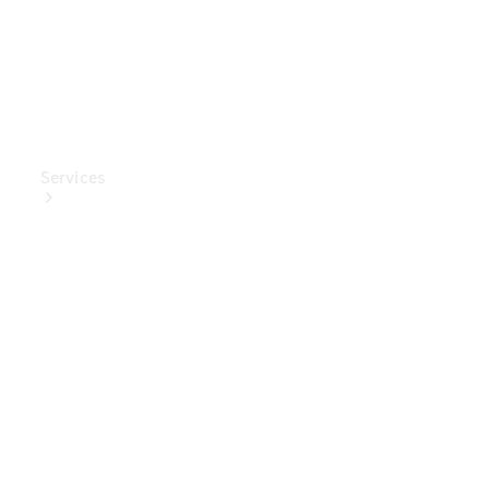
Services
Ladelösungen
Service
Transporter-
Service
Mercedes-
Benz Care