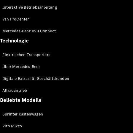
eVito
Interaktive Betriebsanleitung
Elektrisch
Kastenwagen
eVito
Van ProCenter
Elektrisch
Tourer
Mercedes-Benz B2B Connect
Konfigurator
Technologie
Mercedes-
Benz Store
Elektrischen Transporters
eCitan
Über Mercedes-Benz
Digitale Extras für Geschäftskunden
Allradantrieb
Beliebte Modelle
eCitan
Elektrisch
Kastenwagen
Sprinter Kastenwagen
Konfigurator
Vito Mixto
Mercedes-