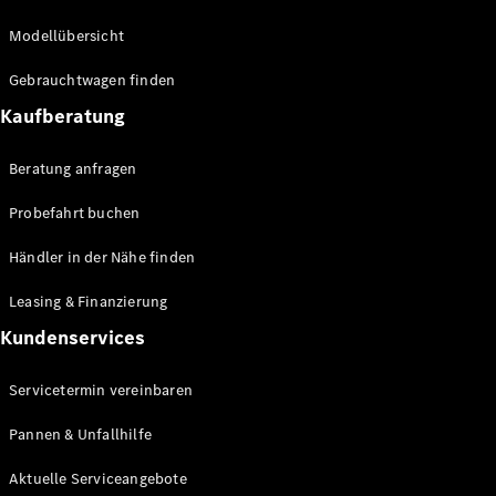
Modellübersicht
Gebrauchtwagen finden
Alle
eSprinter
Kaufberatung
eSprinter
Elektrisch
Kastenwagen
Beratung anfragen
eSprinter
Elektrisch
Fahrgestell
Probefahrt buchen
Händler in der Nähe finden
Konfigurator
Mercedes-
Leasing & Finanzierung
Benz Store
eVito
Kundenservices
Servicetermin vereinbaren
Pannen & Unfallhilfe
Aktuelle Serviceangebote
Alle eVito