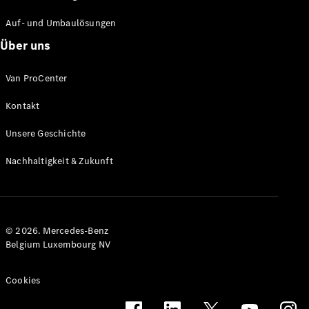
Auf- und Umbaulösungen
Konfigurator
Über uns
Mercedes-
Benz Store
Van ProCenter
V-Klasse
Kontakt
Unsere Geschichte
Nachhaltigkeit & Zukunft
V-Klasse
Konfigurator
© 2026. Mercedes-Benz
Mercedes-
Belgium Luxembourg NV
Benz Store
eSprinter
Cookies