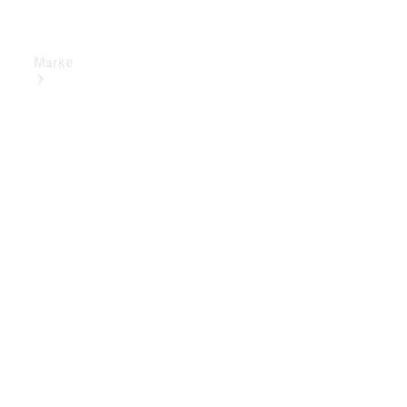
Marke
Elektrisches
Fahren
Übersicht