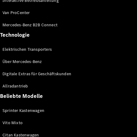
Interaktive Betriebsanleitung
Van ProCenter
Mercedes-Benz B2B Connect
Technologie
Citan
Kastenwagen
Elektrischen Transporters
Über Mercedes-Benz
Konfigurator
Mercedes-
Digitale Extras für Geschäftskunden
Benz Store
Marco Polo
Allradantrieb
Beliebte Modelle
Sprinter Kastenwagen
Vito Mixto
Citan Kastenwagen
Marco Polo