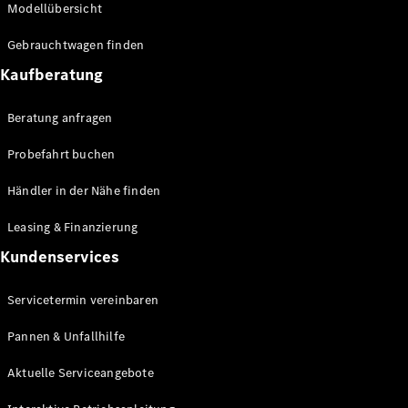
Modellübersicht
Konfigurator
Mercedes-
Gebrauchtwagen finden
Benz Store
Kaufberatung
Vito
Beratung anfragen
Probefahrt buchen
Händler in der Nähe finden
Alle Vito
Leasing & Finanzierung
Vito
Kastenwagen
Kundenservices
Vito Mixto
Vito Tourer
Servicetermin vereinbaren
Pannen & Unfallhilfe
Konfigurator
Mercedes-
Aktuelle Serviceangebote
Benz Store
Citan