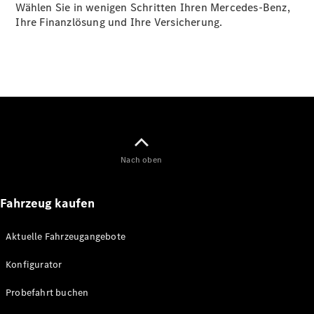
Wählen Sie in wenigen Schritten Ihren Mercedes-Benz,
Sprinter
Ihre Finanzlösung und Ihre Versicherung.
Alle
Sprinter
Sprinter
Kastenwagen
Nach oben
Sprinter
Tourer
Fahrzeug kaufen
Sprinter
Fahrgestell
Sprinter
Aktuelle Fahrzeugangebote
Fahrgestell
Doppelkabine
Konfigurator
Sprinter
Probefahrt buchen
Pritschenfahrzeug