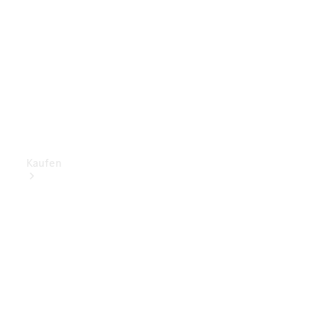
Kaufen
Mercedes-
Benz Store
Gebrauchte