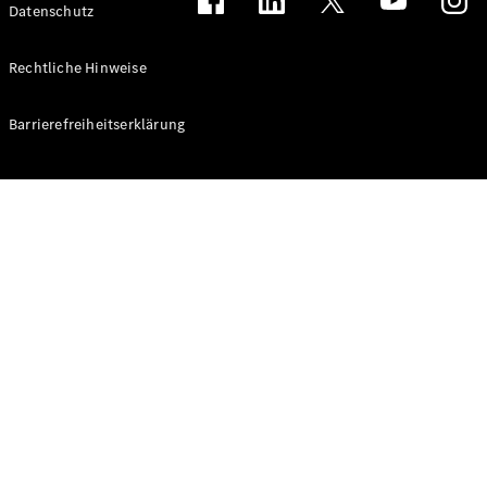
Datenschutz
Rechtliche Hinweise
Alle
eSprinter
Barrierefreiheitserklärung
eSprinter
Elektrisch
Kastenwagen
eSprinter
Elektrisch
Fahrgestell
Konfigurator
Mercedes-
Benz Store
eVito
Alle eVito