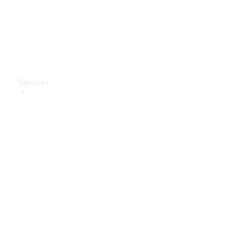
Services
Ladelösungen
Service
Transporter-
Service
Mercedes-
Benz Care