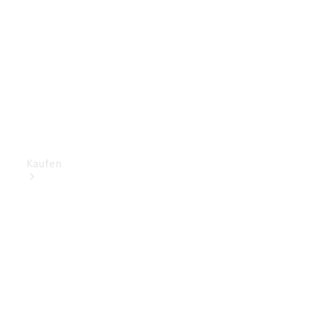
Kaufen
Mercedes-
Benz Store
Gebrauchte