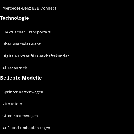
Konfigurator
Mercedes-Benz B2B Connect
Mercedes-
Technologie
Benz Store
Vito
Elektrischen Transporters
Über Mercedes-Benz
Digitale Extras für Geschäftskunden
Allradantrieb
Alle Vito
Vito
Beliebte Modelle
Kastenwagen
Vito Mixto
Sprinter Kastenwagen
Vito Tourer
Vito Mixto
Konfigurator
Citan Kastenwagen
Mercedes-
Benz Store
Auf- und Umbaulösungen
Citan