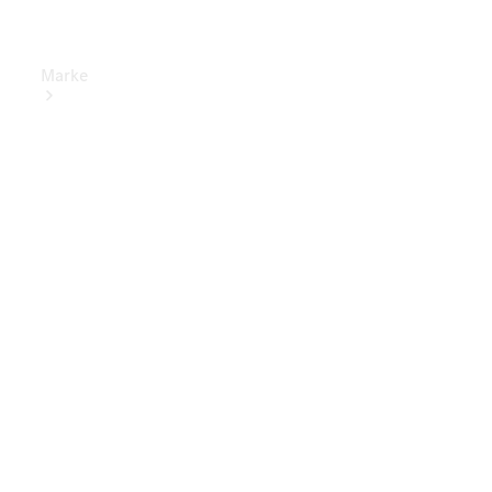
Marke
Elektrisches
Fahren
Übersicht