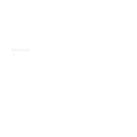
Services
Ladelösungen
Service
Transporter-
Service
Mercedes-
Benz Care