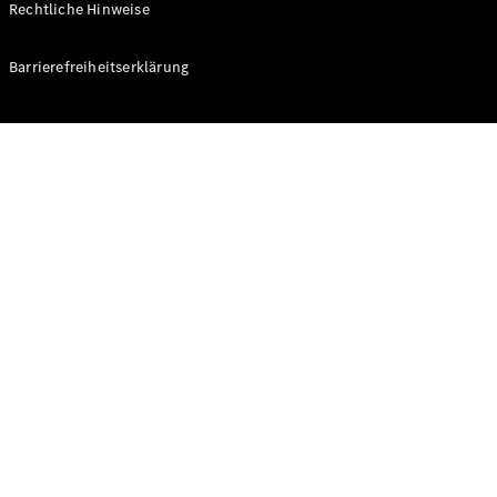
Rechtliche Hinweise
Konfigurator
Barrierefreiheitserklärung
Mercedes-
Benz Store
V-Klasse
V-Klasse
Konfigurator
Mercedes-
Benz Store
eSprinter