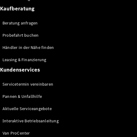
Sprinter
Kaufberatung
Beratung anfragen
Probefahrt buchen
Händler in der Nähe finden
Alle
Sprinter
Leasing & Finanzierung
Sprinter
Kundenservices
Kastenwagen
Sprinter
Tourer
Servicetermin vereinbaren
Sprinter
Fahrgestell
Pannen & Unfallhilfe
Sprinter
Aktuelle Serviceangebote
Fahrgestell
Doppelkabine
Interaktive Betriebsanleitung
Sprinter
Pritschenfahrzeug
Van ProCenter