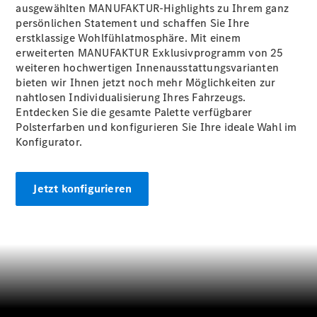
GLS
ausgewählten MANUFAKTUR-Highlights zu Ihrem ganz
Neu
Mercedes-
persönlichen Statement und schaffen Sie Ihre
Maybach
erstklassige Wohlfühlatmosphäre. Mit einem
GLS SUV
erweiterten MANUFAKTUR Exklusivprogramm von 25
Mercedes-
weiteren hochwertigen Innenausstattungsvarianten
Maybach
bieten wir Ihnen jetzt noch mehr Möglichkeiten zur
Neu
GLS SUV
nahtlosen Individualisierung Ihres Fahrzeugs.
G-Klasse
Entdecken Sie die gesamte Palette verfügbarer
Elektrisch
Geländewagen
Polsterfarben und konfigurieren Sie Ihre ideale Wahl im
G-Klasse
Konfigurator.
Geländewagen
Jetzt konfigurieren
Konfigurator
Mercedes-
Benz Store
T-Modell