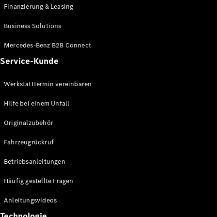
Finanzierung & Leasing
Business Solutions
Mercedes-Benz B2B Connect
Service-Kunde
VLE
Elektrisch
Werkstatttermin vereinbaren
Konfigurator
Hilfe bei einem Unfall
Mercedes-
Benz Store
Originalzubehör
MPV
Fahrzeugrückruf
Betriebsanleitungen
Häufig gestellte Fragen
Alle Vans
Anleitungsvideos
EQV
Elektrisch
V-Klasse
Technologie