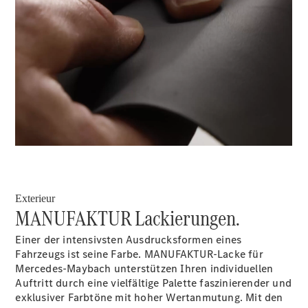
E-Klasse
Limousine
S-Klasse
S-Klasse
Lang
Mercedes-
00:00 / 00:00
Maybach S-
Klasse
Konfigurator
Mercedes-
Benz Store
SUV
Exterieur
MANUFAKTUR Lackierungen.
Einer der intensivsten Ausdrucksformen eines
Fahrzeugs ist seine Farbe. MANUFAKTUR-Lacke für
Mercedes-Maybach unterstützen Ihren individuellen
Auftritt durch eine vielfältige Palette faszinierender und
Alle SUVs
exklusiver Farbtöne mit hoher Wertanmutung. Mit den
EQA
Elektrisch