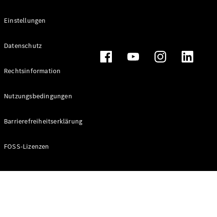
Sales
Einstellungen
Konfigurator
& Preise
Datenschutz
Preislisten
und
Broschüren
Rechtsinformation
Probefahrt
buchen
Nutzungsbedingungen
Leasing &
Finanzierung
Barrierefreiheitserklärung
Digitale
Extras
FOSS-Lizenzen
Serviceverträge
Teile &
Zubehör