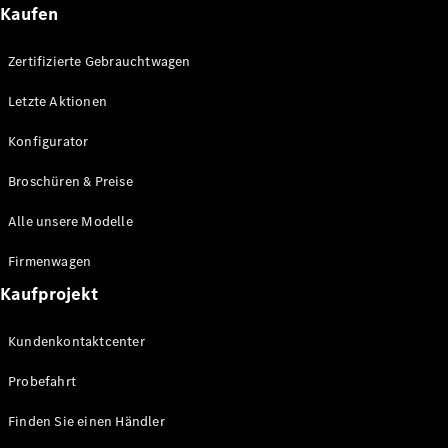
Kaufen
Zertifizierte Gebrauchtwagen
Alle
Letzte Aktionen
Cabriolets
CLE
Konfigurator
Cabriolet
Mercedes-
Broschüren & Preise
AMG SL
Roadster
Alle unsere Modelle
Mercedes-
Maybach SL
Firmenwagen
Monogram
Kaufprojekt
Series
Kundenkontaktcenter
Konfigurator
Mercedes-
Probefahrt
Benz Store
Grand Limousine
Finden Sie einen Händler