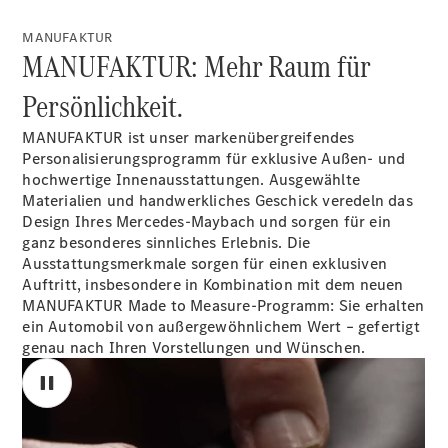
Plug-in-Hybrid Modelle
MANUFAKTUR
MANUFAKTUR: Mehr Raum für
Limousine
Persönlichkeit.
MANUFAKTUR ist unser markenübergreifendes
Personalisierungsprogramm für exklusive Außen- und
hochwertige Innenausstattungen. Ausgewählte
Materialien und handwerkliches Geschick veredeln das
Alle
Design Ihres Mercedes-Maybach und sorgen für ein
Limousinen
ganz besonderes sinnliches Erlebnis. Die
CLA
Elektrisch
Ausstattungsmerkmale sorgen für einen exklusiven
CLA
Auftritt, insbesondere in Kombination mit dem neuen
C-Klasse
MANUFAKTUR Made to Measure-Programm: Sie erhalten
Limousine
ein Automobil von außergewöhnlichem Wert – gefertigt
C-Klasse
genau nach Ihren Vorstellungen und Wünschen.
Elektrisch
Limousine
EQE
Elektrisch
Limousine
EQS
Elektrisch
Limousine