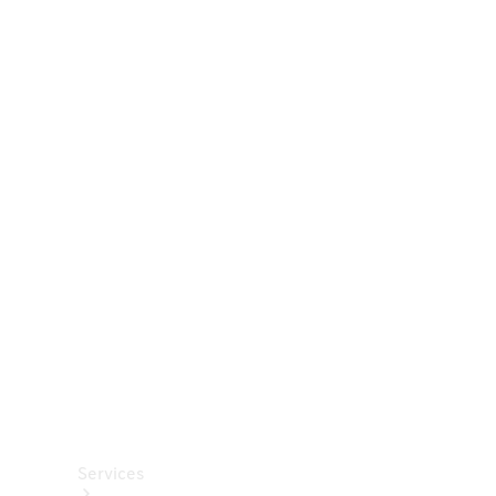
Räder &
Reifen
Zubehör
Mercedes-
Benz
Collection
Autopflege
Services