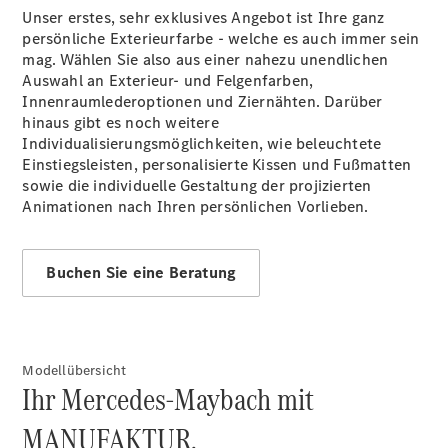
Mercedes-
Unser erstes, sehr exklusives Angebot ist Ihre ganz
Benz Store
persönliche Exterieurfarbe - welche es auch immer sein
Kompaktwagen
mag. Wählen Sie also aus einer nahezu unendlichen
Auswahl an Exterieur- und Felgenfarben,
Innenraumlederoptionen und Ziernähten. Darüber
hinaus gibt es noch weitere
Individualisierungsmöglichkeiten, wie beleuchtete
Einstiegsleisten, personalisierte Kissen und Fußmatten
sowie die individuelle Gestaltung der projizierten
Alle
Animationen nach Ihren persönlichen Vorlieben.
Kompaktlimousinen
A-Klasse
Kompaktlimousine
Buchen Sie eine Beratung
B-Klasse
Konfigurator
Mercedes-
Modellübersicht
Benz Store
Ihr Mercedes-Maybach mit
Coupé
MANUFAKTUR.