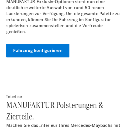
MANUFAKTUR Exklusiv-Optionen steht nun eine
EQE
deutlich erweiterte Auswahl von rund 50 neuen
Elektrisch
SUV
Lackierungen zur Verfügung. Um die gesamte Palette zu
EQS
erkunden, können Sie Ihr Fahrzeug im Konfigurator
Elektrisch
SUV
spielerisch zusammenstellen und die Vorfreude
Mercedes-
genießen.
Maybach
Elektrisch
EQS SUV
GLA
Fahrzeug konfigurieren
GLA
Neu
GLA
Neu
Elektrisch
GLB
Elektrisch
GLB
GLC
Elektrisch
GLC
GLC Coupé
GLE
Interieur
GLE
Neu
MANUFAKTUR Polsterungen &
GLE Coupé
GLE
Zierteile.
Neu
Coupé
GLS
Machen Sie das Interieur Ihres Mercedes-Maybachs mit