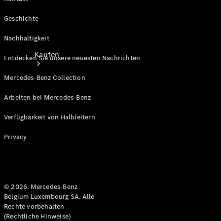
Geschichte
Nachhaltigkeit
Kaufen
Entdecken Sie unsere neuesten Nachrichten
Mercedes-Benz Collection
Arbeiten bei Mercedes-Benz
Verfügbarkeit von Halbleitern
Neuwagenbestand
Privacy
entdecken
Gebrauchtwagen
finden
© 2026. Mercedes-Benz
Aktionen
Belgium Luxembourg SA. Alle
Fleet &
Rechte vorbehalten
Corporate
(Rechtliche Hinweise)