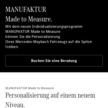
MANUFAKTUR
Alle T-
Modelle
Made to Measure.
CLA
Shooting
Elektrisch
Mit dem neuen Individualisierungsprogramm
Brake
MANUFAKTUR Made to Measure
CLA
können Sie die Personalisierung
Shooting
Ihres Mercedes-Maybach Fahrzeugs auf die Spitze
Brake
treiben.
C-Klasse T-
Modell
C-Klasse T-
Buchen Sie eine Beratung
Modell All-
Terrain
E-Klasse T-
Modell
E-Klasse T-
MANUFAKTUR Made to Measure
Modell All-
Personalisierung auf einem neuem
Terrain
Niveau.
Konfigurator