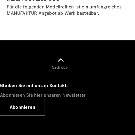
Für die folgenden Modellreihen ist ein umfangreiches
MANUFAKTUR Angebot ab Werk bestellbar.
Alle Coupés
CLE Coupé
Mercedes-
AMG GT
Coupé
Mercedes-
Nach oben
AMG GT
Neu
Elektrisch
4-Türer
Coupé
Bleiben Sie mit uns in Kontakt.
Abonnieren Sie hier unseren Newsletter
Konfigurator
Mercedes-
Abonnieren
Benz Store
Cabriolet