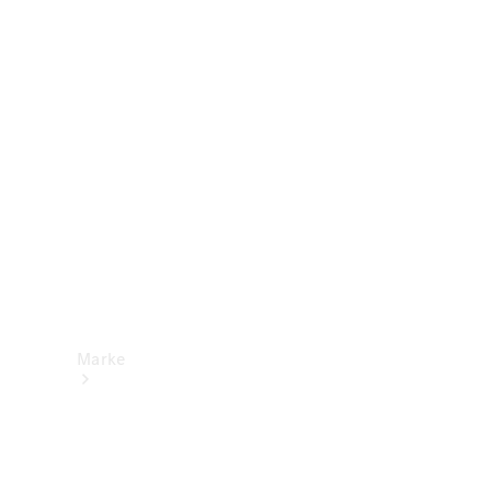
Mercedes-
Benz Apps
Betriebsanleitungen
Support &
Kontakt
Marke