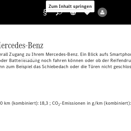
Zum Inhalt springen
Mercedes-Benz
Anbieter/Datenschutz
erall Zugang zu Ihrem
Mercedes-Benz
. Ein Blick aufs Smartpho
Modelle
g oder Batterieladung noch fahren können oder ob der Reifend
n zum Beispiel das Schiebedach oder die Türen nicht geschlos
km (kombiniert): 18,3 ; CO
-Emissionen in g/km (kombiniert)
2
Alle Modelle
Neue Modelle
Elektromodelle