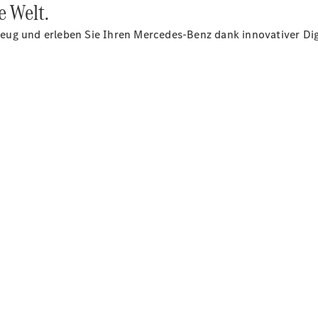
e Welt.
Plug-in-Hybrid Modelle
eug und erleben Sie Ihren Mercedes-Benz dank innovativer Dig
Limousine
Alle
Limousinen
CLA
Elektrisch
CLA
C-Klasse
Limousine
C-Klasse
Elektrisch
Limousine
EQE
Elektrisch
Limousine
EQS
Elektrisch
Limousine