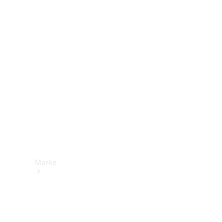
Mercedes-
Benz Apps
Betriebsanleitungen
Support &
Kontakt
Marke