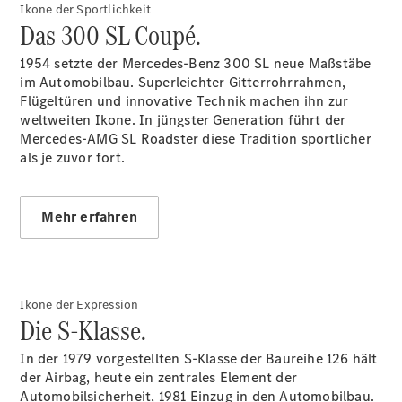
Plug-in-Hybrid Modelle
Ikone der Sportlichkeit
Das 300 SL Coupé.
Limousine
1954 setzte der Mercedes-Benz 300 SL neue Maßstäbe
im Automobilbau. Superleichter Gitterrohrrahmen,
Flügeltüren und innovative Technik machen ihn zur
weltweiten Ikone. In jüngster Generation führt der
Mercedes-AMG SL Roadster diese Tradition sportlicher
als je zuvor fort.
Alle
Limousinen
Mehr erfahren
CLA
Elektrisch
CLA
C-Klasse
Limousine
C-Klasse
Ikone der Expression
Elektrisch
Limousine
Die S-Klasse.
EQE
Elektrisch
Limousine
In der 1979 vorgestellten S-Klasse der Baureihe 126 hält
EQS
der Airbag, heute ein zentrales Element der
Elektrisch
Limousine
Automobilsicherheit, 1981 Einzug in den Automobilbau.