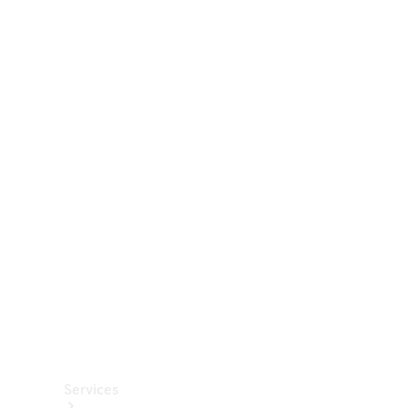
Räder &
Reifen
Zubehör
Mercedes-
Benz
Collection
Autopflege
Services