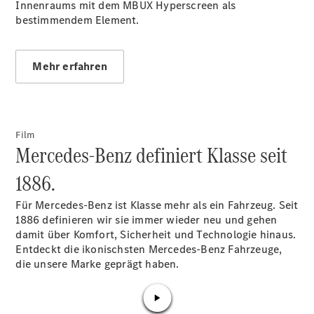
Innenraums mit dem MBUX Hyperscreen als
GLS
Neu
bestimmendem Element.
Mercedes-
Maybach
GLS SUV
Mercedes-
Mehr erfahren
Maybach
Neu
GLS SUV
G-Klasse
Elektrisch
Geländewagen
Film
G-Klasse
Mercedes-Benz definiert Klasse seit
Geländewagen
1886.
Konfigurator
Für Mercedes-Benz ist Klasse mehr als ein Fahrzeug. Seit
Mercedes-
1886 definieren wir sie immer wieder neu und gehen
Benz Store
damit über Komfort, Sicherheit und Technologie hinaus.
T-Modell
Entdeckt die ikonischsten Mercedes-Benz Fahrzeuge,
die unsere Marke geprägt haben.