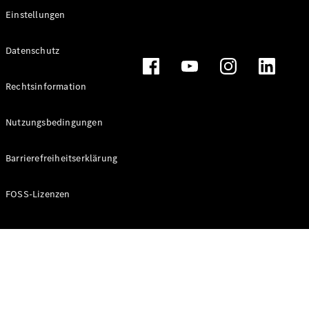
Sales
Einstellungen
Konfigurator
Datenschutz
& Preise
Preislisten
und
Rechtsinformation
Broschüren
Probefahrt
Nutzungsbedingungen
buchen
Leasing &
Finanzierung
Barrierefreiheitserklärung
Digitale
FOSS-Lizenzen
Extras
Serviceverträge
Teile &
Zubehör