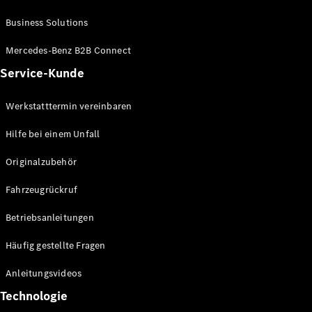
Business Solutions
Mercedes-Benz B2B Connect
Service-Kunde
VLE
Elektrisch
Werkstatttermin vereinbaren
Hilfe bei einem Unfall
Konfigurator
Mercedes-
Originalzubehör
Benz Store
MPV
Fahrzeugrückruf
Betriebsanleitungen
Häufig gestellte Fragen
Anleitungsvideos
Alle Vans
Technologie
EQV
Elektrisch
V-Klasse