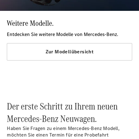
Mercedes-
Benz Store
Kompaktwagen
Alle
Kompaktlimousinen
A-Klasse
Kompaktlimousine
B-Klasse
Der erste Schritt zu Ihrem neuen
Konfigurator
Mercedes-
Mercedes-Benz Neuwagen.
Benz Store
Coupé
Haben Sie Fragen zu einem Mercedes-Benz Modell,
möchten Sie einen Termin für eine Probefahrt