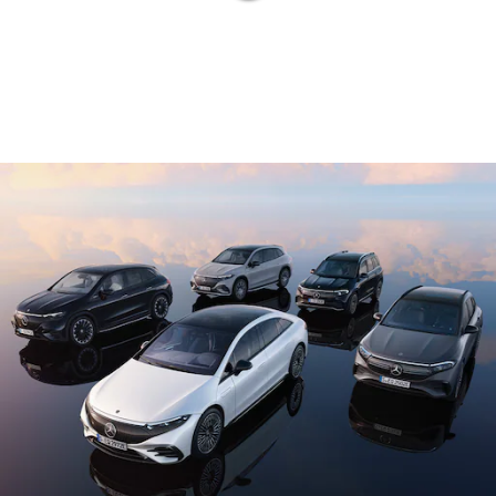
Alle T-
Modelle
CLA
Shooting
Elektrisch
Brake
CLA
Shooting
Brake
C-Klasse T-
Modell
C-Klasse T-
Modell All-
Terrain
E-Klasse T-
Modell
E-Klasse T-
Modell All-
Terrain
Konfigurator