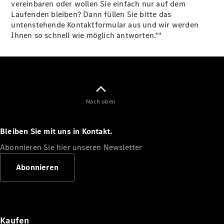
vereinbaren oder wollen Sie einfach nur auf dem
Laufenden bleiben? Dann füllen Sie bitte das
untenstehende Kontaktformular aus und wir werden
Ihnen so schnell wie möglich antworten.**
Alle Coupés
CLE Coupé
Mercedes-
AMG GT
Coupé
Nach oben
Mercedes-
AMG GT
Neu
Elektrisch
4-Türer
Bleiben Sie mit uns in Kontakt.
Coupé
Abonnieren Sie hier unseren Newsletter
Konfigurator
Abonnieren
Mercedes-
Benz Store
Cabriolet
Kaufen