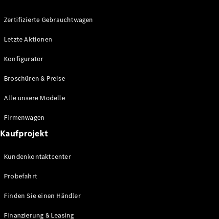
Zertifizierte Gebrauchtwagen
Letzte Aktionen
Alle
Cabriolets
Konfigurator
CLE
Cabriolet
Broschüren & Preise
Mercedes-
AMG SL
Alle unsere Modelle
Roadster
Mercedes-
Firmenwagen
Maybach SL
Kaufprojekt
Monogram
Series
Kundenkontaktcenter
Konfigurator
Probefahrt
Mercedes-
Benz Store
Finden Sie einen Händler
Grand Limousine
Finanzierung & Leasing