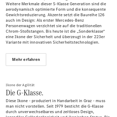
E-Klasse
Weitere Merkmale dieser S-Klasse Generation sind die
Limousine
aerodynamisch optimierte Form und die konsequente
S-Klasse
Gewichtsreduzierung. Akzente setzt die Baureihe 126
S-Klasse
auch im Design: Als erster Mercedes-Benz
Lang
Personenwagen verzichtet sie auf die traditionellen
Mercedes-
Chrom-Stoßstangen. Bis heute ist die „Sonderklasse“
Maybach S-
eine Ikone der Sicherheit und überzeugt in der 223er
Klasse
Variante mit innovativen Sicherheitstechnologien.
Konfigurator
Mehr erfahren
Mercedes-
Benz Store
SUV
Ikone der Agilität
Die G-Klasse.
Diese Ikone - produziert in Handarbeit in Graz - muss
man nicht vorstellen. Seit 1979 besticht die G-Klasse
Alle SUVs
durch unverwechselbares und zeitloses Design,
EQA
Elektrisch