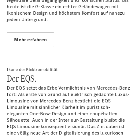
legendäre Geländegängigkeit und ikonischen Status. Bis
EQE
heute ist die G-Klasse ein echter Geländewagen mit
Elektrisch
SUV
ikonischem Design und höchstem Komfort auf nahezu
EQS
jedem Untergrund.
Elektrisch
SUV
Mercedes-
Maybach
Elektrisch
Mehr erfahren
EQS SUV
GLA
GLA
Neu
GLA
Neu
Elektrisch
GLB
Ikone der Elektromobilität
Elektrisch
Der EQS.
GLB
GLC
Elektrisch
Der EQS setzt das Erbe Vermächtnis von Mercedes-Benz
GLC
fort: Als erste von Grund auf elektrisch gedachte Luxus-
GLC Coupé
Limousine von Mercedes-Benz besticht die EQS
GLE
Limousine mit sinnlicher Klarheit im puristisch-
GLE
Neu
eleganten One-Bow-Design und einer coupéhaften
GLE Coupé
Silhouette. Auch in der Interieur-Gestaltung bleibt die
GLE
Neu
EQS Limousine konsequent visionär. Das Ziel dabei ist
Coupé
eine völlig neue Art der Digitalisierung des luxuriösen
GLS