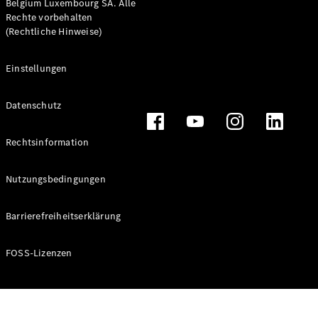
Belgium Luxembourg SA. Alle
Rechte vorbehalten
(Rechtliche Hinweise)
Einstellungen
VLE
Elektrisch
Datenschutz
Konfigurator
Rechtsinformation
Mercedes-
Benz Store
Nutzungsbedingungen
MPV
Barrierefreiheitserklärung
FOSS-Lizenzen
Alle Vans
EQV
Elektrisch
V-Klasse