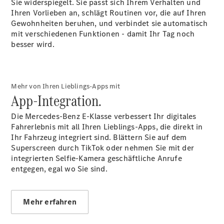
Sie widerspiegelt. Sie passt sich Ihrem Verhalten und
E-Klasse
Ihren Vorlieben an, schlägt Routinen vor, die auf Ihren
Limousine
Gewohnheiten beruhen, und verbindet sie automatisch
S-Klasse
mit verschiedenen Funktionen - damit Ihr Tag noch
S-Klasse
besser wird.
Lang
Mercedes-
Maybach S-
Klasse
Mehr von Ihren Lieblings-Apps mit
App-Integration.
Konfigurator
Die Mercedes-Benz E-Klasse verbessert Ihr digitales
Mercedes-
Fahrerlebnis mit all Ihren Lieblings-Apps, die direkt in
Benz Store
Ihr Fahrzeug integriert sind. Blättern Sie auf dem
SUV
Superscreen durch TikTok oder nehmen Sie mit der
integrierten Selfie-Kamera geschäftliche Anrufe
entgegen, egal wo Sie sind.
Mehr erfahren
Alle SUVs
EQA
Elektrisch