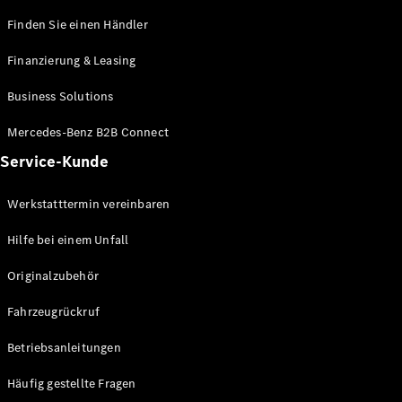
Mercedes-
Finden Sie einen Händler
Benz Store
Kompaktwagen
Finanzierung & Leasing
Business Solutions
Mercedes-Benz B2B Connect
Service-Kunde
Alle
Kompaktlimousinen
Werkstatttermin vereinbaren
A-Klasse
Kompaktlimousine
Hilfe bei einem Unfall
B-Klasse
Originalzubehör
Konfigurator
Fahrzeugrückruf
Mercedes-
Benz Store
Betriebsanleitungen
Coupé
Häufig gestellte Fragen