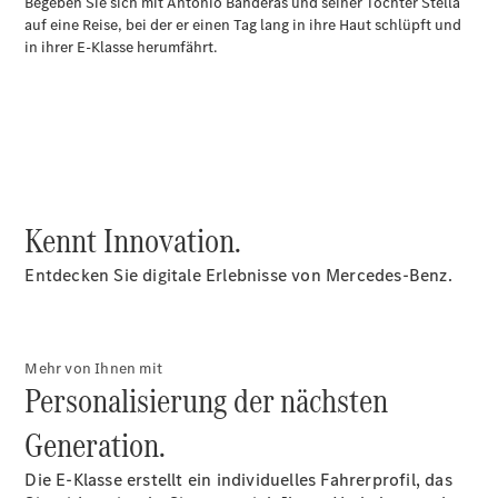
Plug-in-Hybrid Modelle
Limousine
Kennt Innovation.
Alle
Limousinen
Entdecken Sie digitale Erlebnisse von Mercedes-Benz.
CLA
Elektrisch
CLA
C-Klasse
Limousine
Mehr von Ihnen mit
C-Klasse
Elektrisch
Personalisierung der nächsten
Limousine
EQE
Generation.
Elektrisch
Limousine
EQS
Die E-Klasse erstellt ein individuelles Fahrerprofil, das
Elektrisch
Limousine