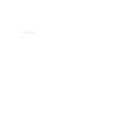
Kaufen
Neuwagenbestand
entdecken
Gebrauchtwagen
finden
Aktionen
Fleet &
Corporate