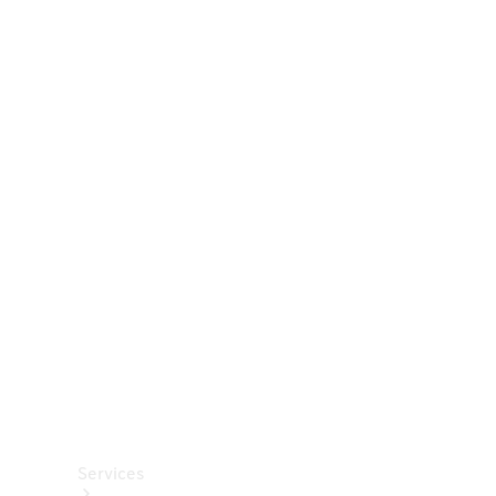
Räder &
Reifen
Zubehör
Mercedes-
Benz
Collection
Autopflege
Services