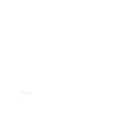
Mercedes-
Benz Apps
Betriebsanleitungen
Support &
Kontakt
Marke