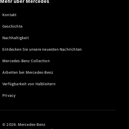
Mehr über Mercedes
Kontakt
Alle
Geschichte
Cabriolets
CLE
Nachhaltigkeit
Cabriolet
Mercedes-
Entdecken Sie unsere neuesten Nachrichten
AMG SL
Roadster
Mercedes-Benz Collection
Mercedes-
Arbeiten bei Mercedes-Benz
Maybach SL
Monogram
Verfügbarkeit von Halbleitern
Series
Privacy
Konfigurator
Mercedes-
Benz Store
Grand Limousine
© 2026. Mercedes-Benz