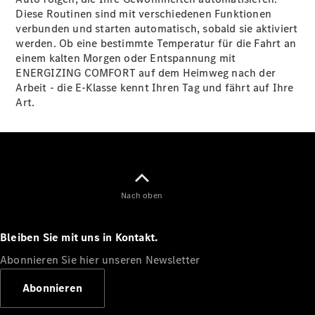
GLS
Neu
Diese Routinen sind mit verschiedenen Funktionen
Mercedes-
verbunden und starten automatisch, sobald sie aktiviert
Maybach
werden. Ob eine bestimmte Temperatur für die Fahrt an
GLS SUV
einem kalten Morgen oder Entspannung mit
Mercedes-
ENERGIZING COMFORT auf dem Heimweg nach der
Maybach
Neu
Arbeit - die E-Klasse kennt Ihren Tag und fährt auf Ihre
GLS SUV
Art.
G-Klasse
Elektrisch
Geländewagen
G-Klasse
Geländewagen
Konfigurator
Nach oben
Mercedes-
Benz Store
T-Modell
Bleiben Sie mit uns in Kontakt.
Abonnieren Sie hier unseren Newsletter
Abonnieren