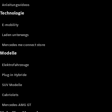
Anleitungsvideos
Technologie
E-mobility
Alle Coupés
CLE Coupé
Laden unterwegs
Mercedes-
AMG GT
Mercedes me connect store
Coupé
Mercedes-
Modelle
AMG GT
Neu
Elektrisch
4-Türer
Elektrofahrzeuge
Coupé
Plug-in Hybride
Konfigurator
SUV Modelle
Mercedes-
Benz Store
Cabriolets
Cabriolet
Mercedes-AMG GT