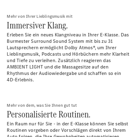
EQE
Elektrisch
SUV
Mehr von Ihrer Lieblingsmusik mit
EQS
Immersiver Klang.
Elektrisch
SUV
Mercedes-
Erleben Sie ein neues Klangniveau in Ihrer E-Klasse. Das
Maybach
Elektrisch
Burmester Surround Sound System mit bis zu 31
EQS SUV
Lautsprechern ermöglicht Dolby Atmos®, um Ihrer
GLA
Lieblingsmusik, Podcasts und Hörbüchern mehr Klarheit
GLA
Neu
und Tiefe zu verleihen. Zusätzlich reagieren das
GLA
Neu
Elektrisch
AMBIENT LIGHT und die Massagesitze auf den
GLB
Elektrisch
Rhythmus der Audiowiedergabe und schaffen so ein
GLB
4D-Erlebnis.
GLC
Elektrisch
GLC
GLC Coupé
GLE
Mehr von dem, was Sie Ihnen gut tut
GLE
Neu
Personalisierte Routinen.
GLE Coupé
GLE
Ein Raum nur für Sie - in der E-Klasse können Sie selbst
Neu
Coupé
Routinen vorgeben oder Vorschlägen direkt von Ihrem
GLS
Auto folgen, die Ihre Gewohnheiten automatisieren.