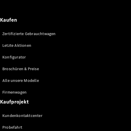
Alle T-
Modelle
Kaufen
CLA
Shooting
Elektrisch
Zertifizierte Gebrauchtwagen
Brake
CLA
Letzte Aktionen
Shooting
Brake
Konfigurator
C-Klasse T-
Modell
Broschüren & Preise
C-Klasse T-
Modell All-
Alle unsere Modelle
Terrain
E-Klasse T-
Firmenwagen
Modell
Kaufprojekt
E-Klasse T-
Modell All-
Terrain
Kundenkontaktcenter
Probefahrt
Konfigurator