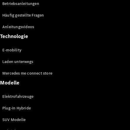
GLS
Neu
Betriebsanleitungen
Mercedes-
Maybach
Häufig gestellte Fragen
GLS SUV
Anleitungsvideos
Mercedes-
Maybach
Neu
Technologie
GLS SUV
G-Klasse
Elektrisch
E-mobility
Geländewagen
G-Klasse
Laden unterwegs
Geländewagen
Mercedes me connect store
Konfigurator
Modelle
Mercedes-
Benz Store
Elektrofahrzeuge
T-Modell
Plug-in Hybride
SUV Modelle