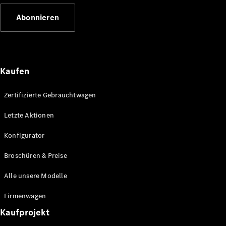
E-Klasse
Abonnieren
Limousine
S-Klasse
S-Klasse
Lang
Mercedes-
Kaufen
Maybach S-
Klasse
Zertifizierte Gebrauchtwagen
Konfigurator
Letzte Aktionen
Mercedes-
Benz Store
Konfigurator
SUV
Broschüren & Preise
Alle unsere Modelle
Firmenwagen
Kaufprojekt
Alle SUVs
EQA
Elektrisch