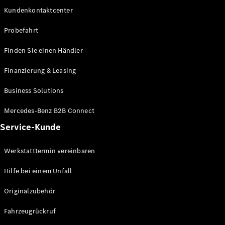
EQE
Kundenkontaktcenter
Elektrisch
SUV
EQS
Probefahrt
Elektrisch
SUV
Mercedes-
Finden Sie einen Händler
Maybach
Elektrisch
Finanzierung & Leasing
EQS SUV
GLA
Business Solutions
GLA
Neu
GLA
Neu
Elektrisch
Mercedes-Benz B2B Connect
GLB
Elektrisch
GLB
Service-Kunde
GLC
Elektrisch
GLC
Werkstatttermin vereinbaren
GLC Coupé
GLE
Hilfe bei einem Unfall
GLE
Neu
GLE Coupé
Originalzubehör
GLE
Neu
Coupé
Fahrzeugrückruf
GLS