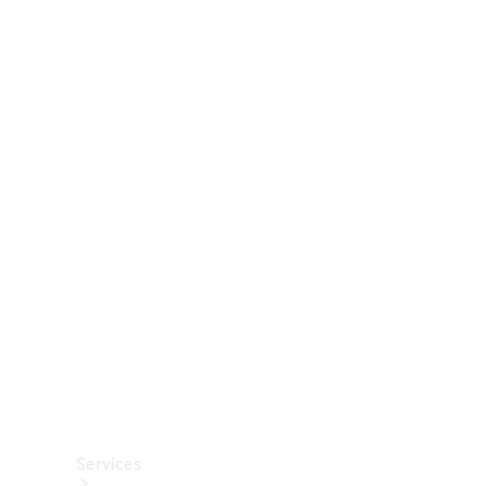
Räder &
Reifen
Zubehör
Mercedes-
Benz
Collection
Autopflege
Services