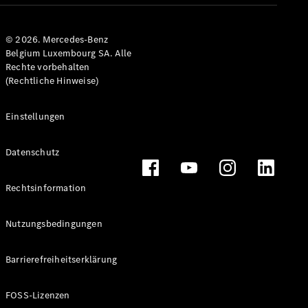
Mercedes-
Benz Store
© 2026. Mercedes-Benz
Kompaktwagen
Belgium Luxembourg SA. Alle
Rechte vorbehalten
(Rechtliche Hinweise)
Einstellungen
Alle
Datenschutz
Kompaktlimousinen
A-Klasse
Kompaktlimousine
Rechtsinformation
B-Klasse
Nutzungsbedingungen
Konfigurator
Mercedes-
Barrierefreiheitserklärung
Benz Store
Coupé
FOSS-Lizenzen