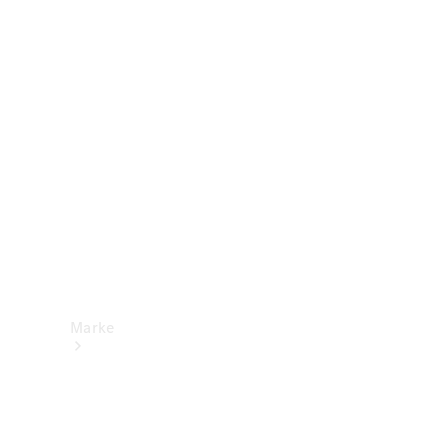
Mercedes-
Benz Apps
Betriebsanleitungen
Support &
Kontakt
Marke