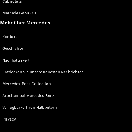
Cabriolets
Alle T-
Mercedes-AMG GT
Modelle
Mehr über Mercedes
CLA
Shooting
Elektrisch
Brake
Kontakt
CLA
Shooting
Geschichte
Brake
C-Klasse T-
Nachhaltigkeit
Modell
C-Klasse T-
Entdecken Sie unsere neuesten Nachrichten
Modell All-
Mercedes-Benz Collection
Terrain
E-Klasse T-
Arbeiten bei Mercedes-Benz
Modell
E-Klasse T-
Verfügbarkeit von Halbleitern
Modell All-
Terrain
Privacy
Konfigurator