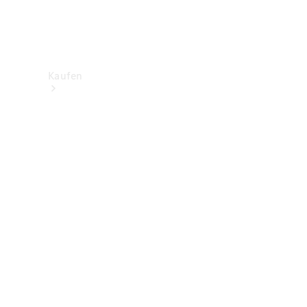
Kaufen
Neuwagenbestand
entdecken
Gebrauchtwagen
finden
Aktionen
Fleet &
Corporate