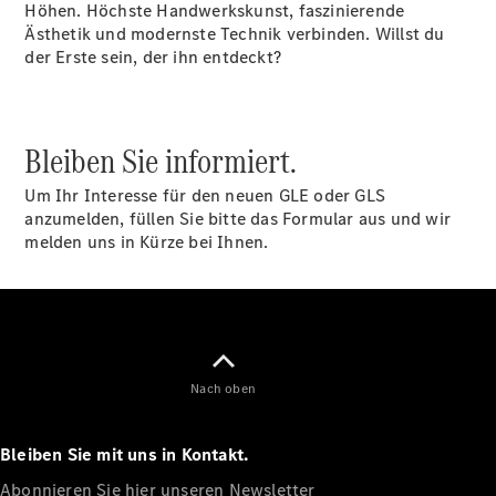
Höhen. Höchste Handwerkskunst, faszinierende
Plug-in-Hybrid Modelle
Ästhetik und modernste Technik verbinden. Willst du
der Erste sein, der ihn entdeckt?
Limousine
Bleiben Sie informiert.
Um Ihr Interesse für den neuen GLE oder GLS
anzumelden, füllen Sie bitte das Formular aus und wir
Alle
melden uns in Kürze bei Ihnen.
Limousinen
CLA
Elektrisch
CLA
C-Klasse
Limousine
C-Klasse
Elektrisch
Nach oben
Limousine
EQE
Elektrisch
Limousine
Bleiben Sie mit uns in Kontakt.
EQS
Elektrisch
Limousine
Abonnieren Sie hier unseren Newsletter