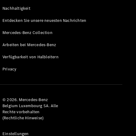
GLS
Neu
Nachhaltigkeit
Mercedes-
Maybach
Entdecken Sie unsere neuesten Nachrichten
GLS SUV
Mercedes-
Mercedes-Benz Collection
Maybach
Neu
GLS SUV
Arbeiten bei Mercedes-Benz
G-Klasse
Elektrisch
Geländewagen
Verfügbarkeit von Halbleitern
G-Klasse
Geländewagen
Privacy
Konfigurator
Mercedes-
Benz Store
© 2026. Mercedes-Benz
T-Modell
Belgium Luxembourg SA. Alle
Rechte vorbehalten
(Rechtliche Hinweise)
Einstellungen