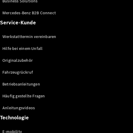
Business Solutions
E-Klasse
Limousine
Mercedes-Benz B2B Connect
S-Klasse
Service-Kunde
S-Klasse
Lang
Mercedes-
Werkstatttermin vereinbaren
Maybach S-
Klasse
Hilfe bei einem Unfall
Originalzubehör
Konfigurator
Mercedes-
Fahrzeugrückruf
Benz Store
SUV
Betriebsanleitungen
Häufig gestellte Fragen
Anleitungsvideos
Technologie
Alle SUVs
EQA
E-mobility
Elektrisch