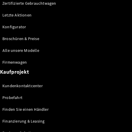
Plug-in-Hybrid Modelle
Zertifizierte Gebrauchtwagen
Letzte Aktionen
Limousine
Konfigurator
Broschüren & Preise
Alle unsere Modelle
Alle
Firmenwagen
Limousinen
Kaufprojekt
CLA
Elektrisch
CLA
Kundenkontaktcenter
C-Klasse
Limousine
Probefahrt
C-Klasse
Elektrisch
Limousine
Finden Sie einen Händler
EQE
Elektrisch
Limousine
Finanzierung & Leasing
EQS
Elektrisch
Limousine