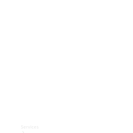
Räder &
Reifen
Zubehör
Mercedes-
Benz
Collection
Autopflege
Services