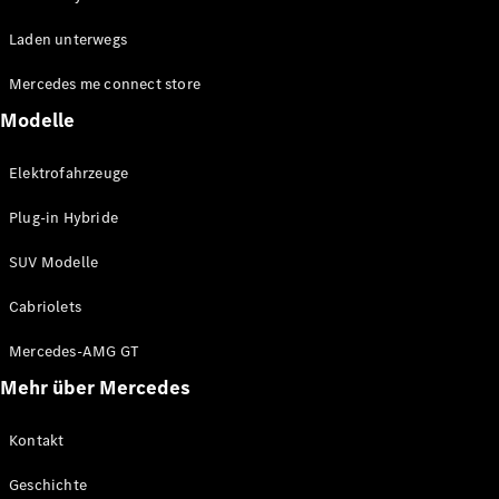
EQE
Elektrisch
Laden unterwegs
SUV
EQS
Elektrisch
Mercedes me connect store
SUV
Mercedes-
Modelle
Maybach
Elektrisch
EQS SUV
Elektrofahrzeuge
GLA
GLA
Neu
Plug-in Hybride
GLA
Neu
Elektrisch
GLB
Elektrisch
SUV Modelle
GLB
GLC
Elektrisch
Cabriolets
GLC
GLC Coupé
Mercedes-AMG GT
GLE
Mehr über Mercedes
GLE
Neu
GLE Coupé
GLE
Kontakt
Neu
Coupé
Geschichte
GLS