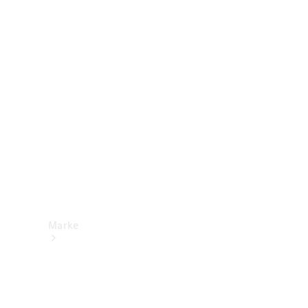
Mercedes-
Benz Apps
Betriebsanleitungen
Support &
Kontakt
Marke