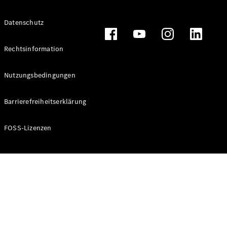
Alle T-
Datenschutz
Modelle
CLA
Shooting
Rechtsinformation
Elektrisch
Brake
CLA
Nutzungsbedingungen
Shooting
Brake
Barrierefreiheitserklärung
C-Klasse T-
Modell
C-Klasse T-
FOSS-Lizenzen
Modell All-
Terrain
E-Klasse T-
Modell
E-Klasse T-
Modell All-
Terrain
Konfigurator