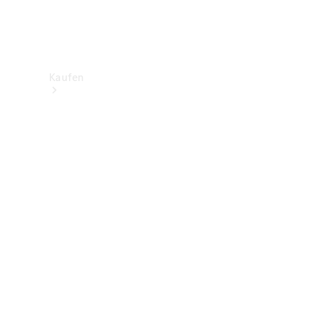
Kaufen
Neuwagenbestand
entdecken
Gebrauchtwagen
finden
Aktionen
Fleet &
Corporate