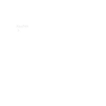
Kaufen
Neuwagenbestand
entdecken
Gebrauchtwagen
finden
Aktionen
Fleet &
Corporate