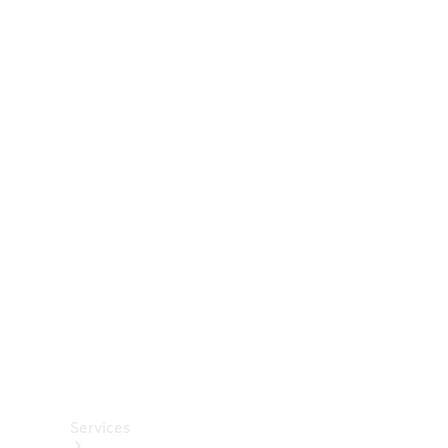
Räder &
Reifen
Zubehör
Mercedes-
Benz
Collection
Autopflege
Services