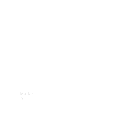
Mercedes-
Benz Apps
Betriebsanleitungen
Support &
Kontakt
Marke