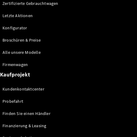
Plug-in-Hybrid Modelle
Zertifizierte Gebrauchtwagen
Letzte Aktionen
Limousine
Konfigurator
Broschüren & Preise
Alle unsere Modelle
Alle
Firmenwagen
Limousinen
Kaufprojekt
CLA
Elektrisch
CLA
Kundenkontaktcenter
C-Klasse
Limousine
Probefahrt
C-Klasse
Elektrisch
Limousine
Finden Sie einen Händler
EQE
Elektrisch
Limousine
Finanzierung & Leasing
EQS
Elektrisch
Limousine