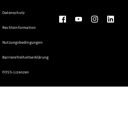
Alle T-
Datenschutz
Modelle
CLA
Shooting
Rechtsinformation
Elektrisch
Brake
CLA
Nutzungsbedingungen
Shooting
Brake
Barrierefreiheitserklärung
C-Klasse T-
Modell
C-Klasse T-
FOSS-Lizenzen
Modell All-
Terrain
E-Klasse T-
Modell
E-Klasse T-
Modell All-
Terrain
Konfigurator