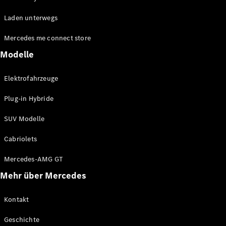
EQE
Elektrisch
Laden unterwegs
SUV
EQS
Elektrisch
Mercedes me connect store
SUV
Mercedes-
Modelle
Maybach
Elektrisch
EQS SUV
Elektrofahrzeuge
GLA
GLA
Neu
Plug-in Hybride
GLA
Neu
Elektrisch
GLB
Elektrisch
SUV Modelle
GLB
GLC
Elektrisch
Cabriolets
GLC
GLC Coupé
Mercedes-AMG GT
GLE
Mehr über Mercedes
GLE
Neu
GLE Coupé
GLE
Kontakt
Neu
Coupé
Geschichte
GLS