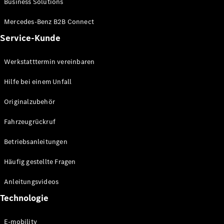
Business Solutions
E-Klasse
Limousine
Mercedes-Benz B2B Connect
S-Klasse
Service-Kunde
S-Klasse
Lang
Mercedes-
Werkstatttermin vereinbaren
Maybach S-
Klasse
Hilfe bei einem Unfall
Originalzubehör
Konfigurator
Mercedes-
Fahrzeugrückruf
Benz Store
SUV
Betriebsanleitungen
Häufig gestellte Fragen
Anleitungsvideos
Technologie
Alle SUVs
EQA
E-mobility
Elektrisch