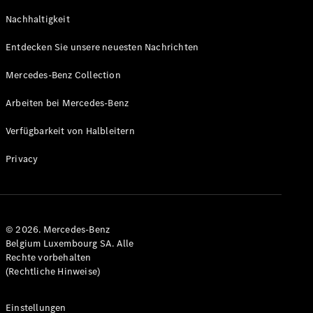
GLS
Neu
Nachhaltigkeit
Mercedes-
Maybach
Entdecken Sie unsere neuesten Nachrichten
GLS SUV
Mercedes-
Mercedes-Benz Collection
Maybach
Neu
GLS SUV
Arbeiten bei Mercedes-Benz
G-Klasse
Elektrisch
Geländewagen
Verfügbarkeit von Halbleitern
G-Klasse
Geländewagen
Privacy
Konfigurator
Mercedes-
Benz Store
© 2026. Mercedes-Benz
T-Modell
Belgium Luxembourg SA. Alle
Rechte vorbehalten
(Rechtliche Hinweise)
Einstellungen