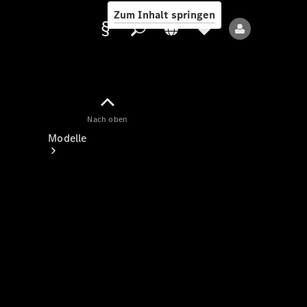
Zum Inhalt springen
Nach oben
Anbieter/Datenschutz
Modelle
Alle Modelle
Neue Modelle
Elektromodelle