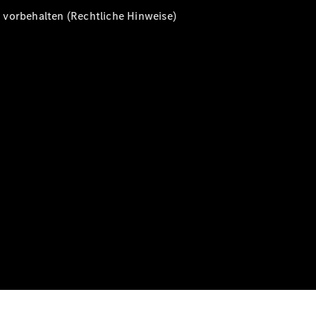
vorbehalten (Rechtliche Hinweise)
Alle T-
Modelle
CLA
Shooting
Elektrisch
Brake
CLA
Shooting
Brake
C-Klasse T-
Modell
C-Klasse T-
Modell All-
Terrain
E-Klasse T-
Modell
E-Klasse T-
Modell All-
Terrain
Konfigurator