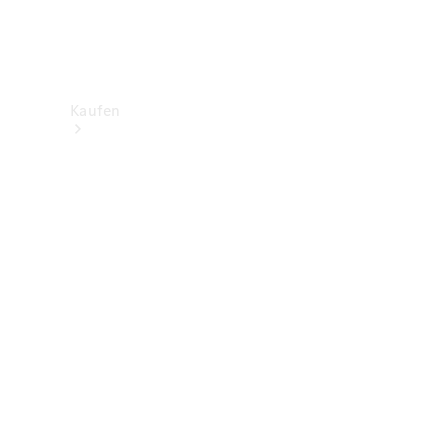
Kaufen
Neuwagenbestand
entdecken
Gebrauchtwagen
finden
Aktionen
Fleet &
Corporate