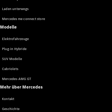
EQE
Elektrisch
Laden unterwegs
SUV
EQS
Elektrisch
Mercedes me connect store
SUV
Mercedes-
Modelle
Maybach
Elektrisch
EQS SUV
Elektrofahrzeuge
GLA
GLA
Neu
Plug-in Hybride
GLA
Neu
Elektrisch
GLB
Elektrisch
SUV Modelle
GLB
GLC
Elektrisch
Cabriolets
GLC
GLC Coupé
Mercedes-AMG GT
GLE
Mehr über Mercedes
GLE
Neu
GLE Coupé
GLE
Kontakt
Neu
Coupé
Geschichte
GLS