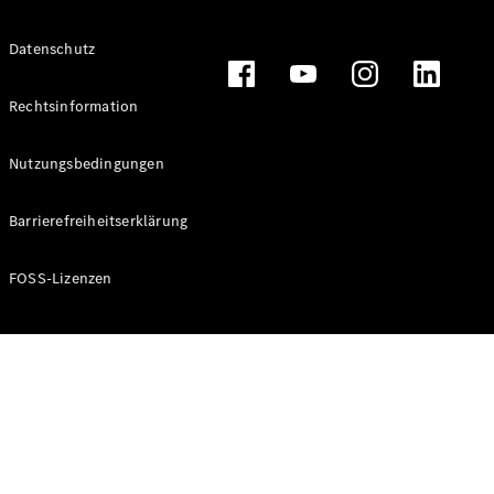
Alle T-
Datenschutz
Modelle
CLA
Shooting
Rechtsinformation
Elektrisch
Brake
CLA
Nutzungsbedingungen
Shooting
Brake
Barrierefreiheitserklärung
C-Klasse T-
Modell
C-Klasse T-
FOSS-Lizenzen
Modell All-
Terrain
E-Klasse T-
Modell
E-Klasse T-
Modell All-
Terrain
Konfigurator