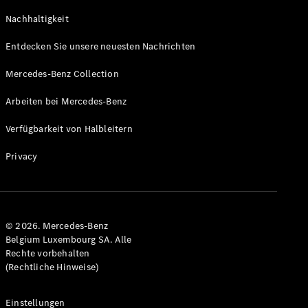
GLS
Neu
Nachhaltigkeit
Mercedes-
Maybach
Entdecken Sie unsere neuesten Nachrichten
GLS SUV
Mercedes-
Mercedes-Benz Collection
Maybach
Neu
GLS SUV
Arbeiten bei Mercedes-Benz
G-Klasse
Elektrisch
Geländewagen
Verfügbarkeit von Halbleitern
G-Klasse
Geländewagen
Privacy
Konfigurator
Mercedes-
Benz Store
© 2026. Mercedes-Benz
T-Modell
Belgium Luxembourg SA. Alle
Rechte vorbehalten
(Rechtliche Hinweise)
Einstellungen