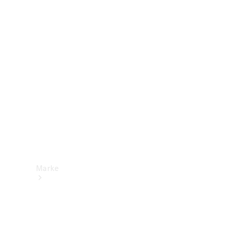
Mercedes-
Benz Apps
Betriebsanleitungen
Support &
Kontakt
Marke