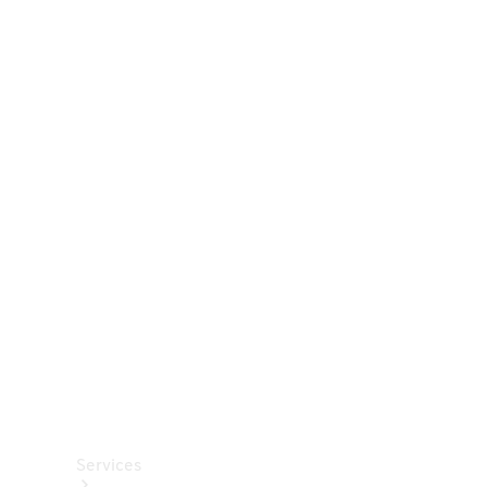
Räder &
Reifen
Zubehör
Mercedes-
Benz
Collection
Autopflege
Services