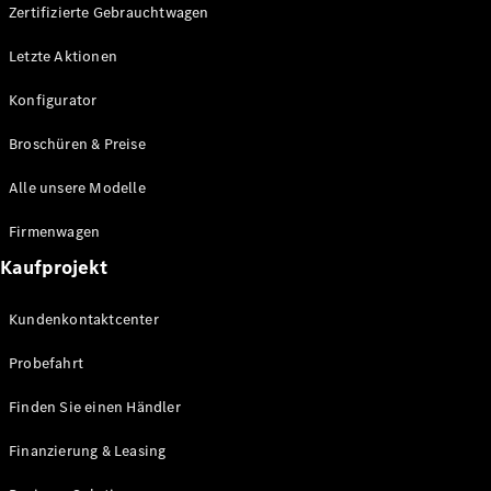
Plug-in-Hybrid Modelle
Zertifizierte Gebrauchtwagen
Letzte Aktionen
Limousine
Konfigurator
Broschüren & Preise
Alle unsere Modelle
Alle
Firmenwagen
Limousinen
Kaufprojekt
CLA
Elektrisch
CLA
Kundenkontaktcenter
C-Klasse
Limousine
Probefahrt
C-Klasse
Elektrisch
Limousine
Finden Sie einen Händler
EQE
Elektrisch
Limousine
Finanzierung & Leasing
EQS
Elektrisch
Limousine