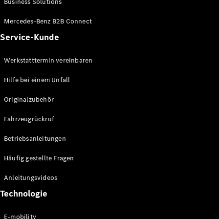
Business Solutions
E-Klasse
Limousine
Mercedes-Benz B2B Connect
S-Klasse
Service-Kunde
S-Klasse
Lang
Mercedes-
Werkstatttermin vereinbaren
Maybach S-
Klasse
Hilfe bei einem Unfall
Originalzubehör
Konfigurator
Mercedes-
Fahrzeugrückruf
Benz Store
SUV
Betriebsanleitungen
Häufig gestellte Fragen
Anleitungsvideos
Technologie
Alle SUVs
EQA
E-mobility
Elektrisch