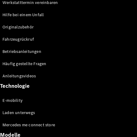
Werkstatttermin vereinbaren
Hilfe bei einem Unfall
Alle
Originalzubehör
Cabriolets
CLE
Fahrzeugrückruf
Cabriolet
Mercedes-
Betriebsanleitungen
AMG SL
Häufig gestellte Fragen
Roadster
Mercedes-
Anleitungsvideos
Maybach SL
Monogram
Technologie
Series
E-mobility
Konfigurator
Laden unterwegs
Mercedes-
Benz Store
Mercedes me connect store
Grand Limousine
Modelle