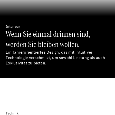
EQE
Elektrisch
SUV
EQS
Elektrisch
SUV
Mercedes-
Interieur
Wenn Sie einmal drinnen sind,
Maybach
Elektrisch
EQS SUV
werden Sie bleiben wollen.
GLA
GLA
Neu
Ein fahrerorientiertes Design, das mit intuitiver
GLA
Neu
Elektrisch
Technologie verschmilzt, um sowohl Leistung als auch
GLB
Elektrisch
Exklusivität zu bieten.
GLB
GLC
Elektrisch
GLC
GLC Coupé
GLE
GLE
Neu
GLE Coupé
GLE
Neu
Coupé
GLS
Technik