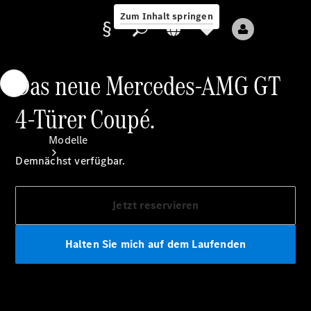
Zum Inhalt springen
Das neue Mercedes-AMG GT
4-Türer Coupé.
Anbieter/Datenschutz
Modelle
Demnächst verfügbar.
Jetzt reservieren
Halten Sie mich auf dem Laufenden
Alle Modelle
Neue Modelle
Elektromodelle