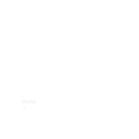
Mercedes-
Benz Apps
Betriebsanleitungen
Support &
Kontakt
Marke