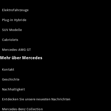
Elektrofahrzeuge
Plug-in Hybride
SUV Modelle
VLE
Elektrisch
Cabriolets
Konfigurator
Mercedes-AMG GT
Mercedes-
Mehr über Mercedes
Benz Store
MPV
Kontakt
Geschichte
Nachhaltigkeit
Entdecken Sie unsere neuesten Nachrichten
Alle Vans
EQV
Elektrisch
Mercedes-Benz Collection
V-Klasse