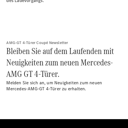
des Ladevorgangs.
Alle T-
Modelle
CLA
Shooting
Elektrisch
Brake
CLA
AMG-GT 4-Türer Coupé Newsletter
Shooting
Bleiben Sie auf dem Laufenden mit
Brake
C-Klasse T-
Neuigkeiten zum neuen Mercedes-
Modell
C-Klasse T-
AMG GT 4-Türer.
Modell All-
Terrain
Melden Sie sich an, um Neuigkeiten zum neuen
E-Klasse T-
Mercedes-AMG-GT 4-Türer zu erhalten.
Modell
E-Klasse T-
Modell All-
Terrain
Konfigurator