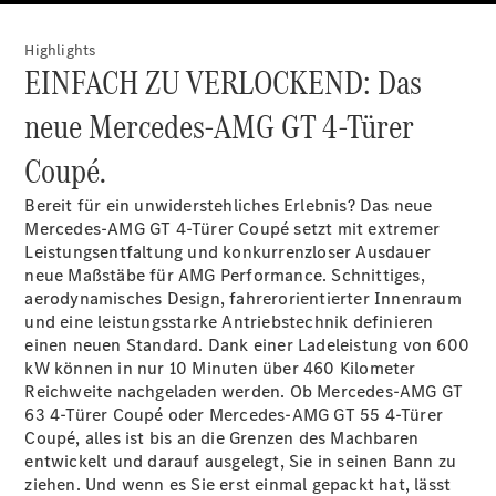
Plug-in-Hybrid Modelle
Highlights
EINFACH ZU VERLOCKEND: Das
Limousine
neue Mercedes-AMG GT 4-Türer
Coupé.
Bereit für ein unwiderstehliches Erlebnis? Das neue
Mercedes-AMG GT 4-Türer Coupé setzt mit extremer
Alle
Leistungsentfaltung und konkurrenzloser Ausdauer
Limousinen
neue Maßstäbe für AMG Performance. Schnittiges,
CLA
Elektrisch
aerodynamisches Design, fahrerorientierter Innenraum
CLA
und eine leistungsstarke Antriebstechnik definieren
C-Klasse
einen neuen Standard. Dank einer Ladeleistung von 600
Limousine
kW können in nur 10 Minuten über 460 Kilometer
C-Klasse
Elektrisch
Reichweite nachgeladen
werden.
Ob Mercedes-AMG GT
Limousine
63 4-Türer Coupé oder Mercedes-AMG GT 55 4-Türer
EQE
Elektrisch
Coupé, alles ist bis an die Grenzen des Machbaren
Limousine
entwickelt und darauf ausgelegt, Sie in seinen Bann zu
EQS
Elektrisch
ziehen. Und wenn es Sie erst einmal gepackt hat, lässt
Limousine