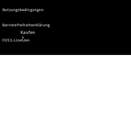
Nutzungsbedingungen
Barrierefreiheitserklärung
Kaufen
FOSS-Lizenzen
Neuwagenbestand
entdecken
Gebrauchtwagen
finden
Aktionen
Fleet &
Corporate