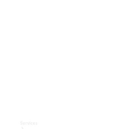
Räder &
Reifen
Zubehör
Mercedes-
Benz
Collection
Autopflege
Services