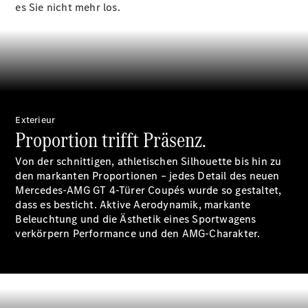
es Sie nicht mehr los.
E-Klasse
Limousine
S-Klasse
S-Klasse
Lang
Mercedes-
Maybach S-
Klasse
Exterieur
Proportion trifft Präsenz.
Konfigurator
Von der schnittigen, athletischen Silhouette bis hin zu
Mercedes-
den markanten Proportionen – jedes Detail des neuen
Benz Store
Mercedes-AMG GT 4-Türer Coupés wurde so gestaltet,
SUV
dass es besticht. Aktive Aerodynamik, markante
Beleuchtung und die Ästhetik eines Sportwagens
verkörpern Performance und den AMG‑Charakter.
Alle SUVs
EQA
Elektrisch