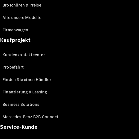
Broschüren & Preise
Alle unsere Modelle
Firmenwagen
Alle Coupés
CLE Coupé
Kaufprojekt
Mercedes-
AMG GT
Kundenkontaktcenter
Coupé
Mercedes-
Probefahrt
AMG GT
Neu
Elektrisch
4-Türer
Finden Sie einen Händler
Coupé
Finanzierung & Leasing
Konfigurator
Business Solutions
Mercedes-
Benz Store
Mercedes-Benz B2B Connect
Cabriolet
Service-Kunde