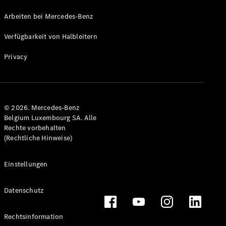
Marco Polo
Arbeiten bei Mercedes-Benz
Konfigurator
Verfügbarkeit von Halbleitern
Mercedes-
Privacy
Benz Store
Gewerbliche Transporter
© 2026. Mercedes-Benz
Konfigurator
Belgium Luxembourg SA. Alle
Mercedes-Benz Store
Rechte vorbehalten
(Rechtliche Hinweise)
Einstellungen
Datenschutz
Rechtsinformation