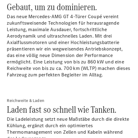
GLS
Gebaut, um zu dominieren.
Neu
Mercedes-
Maybach
Das neue Mercedes-AMG GT 4-Türer Coupé vereint
GLS SUV
zukunftsweisende Technologien für herausragende
Mercedes-
Leistung, maximale Ausdauer, fortschrittliche
Maybach
Aerodynamik und ultraschnelles Laden. Mit drei
Neu
GLS SUV
Axialflussmotoren und einer Hochleistungsbatterie
G-Klasse
präsentieren wir ein wegweisendes Antriebskonzept,
Elektrisch
Geländewagen
das eine völlig neue Dimension der Performance
G-Klasse
ermöglicht. Eine Leistung von bis zu 860 kW und eine
Geländewagen
Reichweite von bis zu ca. 700 km (WLTP) machen dieses
Fahrzeug zum perfekten Begleiter im
Alltag.
Konfigurator
Mercedes-
Benz Store
Reichweite & Laden
T-Modell
Laden fast so schnell wie Tanken.
Die Ladeleistung setzt neue Maßstäbe durch die direkte
Kühlung, ergänzt durch ein optimiertes
Thermomanagement von Zellen und Kabeln während