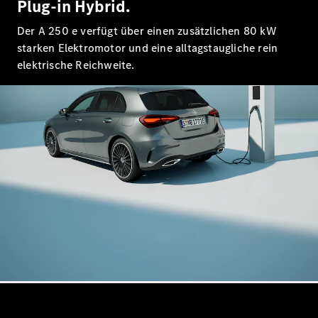
Plug-in Hybrid.
Der A 250 e verfügt über einen zusätzlichen 80 kW
starken Elektromotor und eine alltagstaugliche rein
elektrische Reichweite.
Alle Coupés
CLE Coupé
Mercedes-
AMG GT
Coupé
Mercedes-
AMG GT
Neu
Elektrisch
4-Türer
Coupé
Konfigurator
Mercedes-
Benz Store
Cabriolet