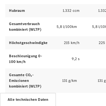
Mercedes-
Benz Apps
Betriebsanleitungen
Hubraum
1.332 ccm
1.33
Support &
Gesamtverbrauch
5,8 l/100km
5,8 l/1
Kontakt
kombiniert (WLTP)
Höchstgeschwindigkeit
215 km/h
225
Beschleunigung 0-
9,2 s
100 km/h
Gesamte CO₂-
Marke
Emissionen
131 g/km
131 
kombiniert (WLTP)
Alle technischen Daten