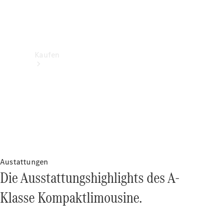
Kaufen
Neuwagenbestand
entdecken
Gebrauchtwagen
Austattungen
finden
Die Ausstattungshighlights des A-
Klasse Kompaktlimousine.
Aktionen
Fleet &
Corporate