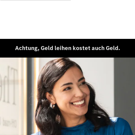
Entdecken
Sie unsere
neuesten
Nachrichten
Über
Mercedes-
Achtung, Geld leihen kostet auch Geld.
Benz
Über uns
Mercedes-
AMG
Mercedes-