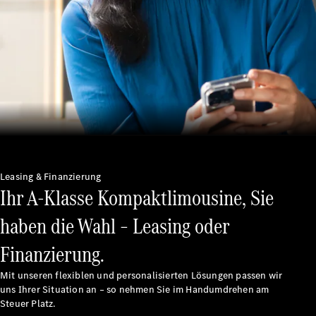
Maybach
Saison-
Specials
Technologie
und
Innovationen
Leasing & Finanzierung
Ihr A-Klasse Kompaktlimousine, Sie
haben die Wahl – Leasing oder
Autonomes
Fahren
Finanzierung.
Fahrassistenzsysteme
& Sicherheit
Mit unseren flexiblen und personalisierten Lösungen passen wir
MBUX
uns Ihrer Situation an – so nehmen Sie im Handumdrehen am
Multimedia
Steuer Platz.