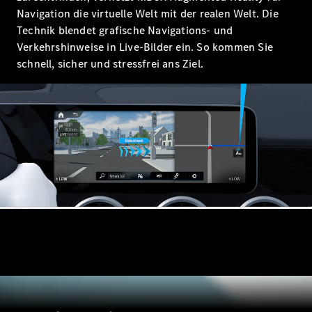
Mercedes-
Navigation die virtuelle Welt mit der realen Welt. Die
Benz Store
Technik blendet grafische Navigations- und
Kompaktwagen
Verkehrshinweise in Live-Bilder ein. So kommen Sie
schnell, sicher und stressfrei ans Ziel.
Alle
Kompaktlimousinen
A-Klasse
Kompaktlimousine
B-Klasse
Konfigurator
Mercedes-
Benz Store
Coupé