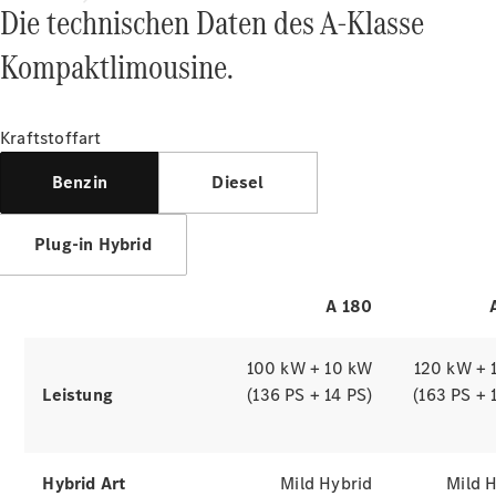
Die technischen Daten des A-Klasse
des A-Klasse
Kompaktlimousine.
Kompaktlimousine
Kraftstoffart
Simulatoren erkunden
Alle
Services
Benzin
Diesel
Ladelösungen
Plug-in Hybrid
Servicetermin
vereinbaren
A 180
Service &
Reparatur
Pannen- &
100 kW + 10 kW
120 kW + 
Schadenhilfe
Leistung
(136 PS + 14 PS)
(163 PS + 
Versicherung
Hybrid Art
Mild Hybrid
Mild 