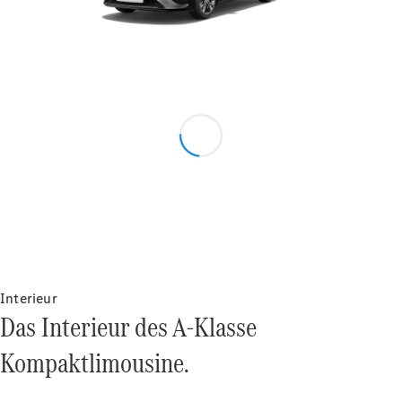
VLE
Elektrisch
Konfigurator
Mercedes-
Benz Store
MPV
Interieur
Das Interieur des A-Klasse
Kompaktlimousine.
Alle Vans
EQV
Elektrisch
V-Klasse