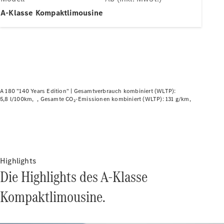
Plug-in-Hybrid Modelle
A-Klasse Kompaktlimousine
Limousine
A 180 "140 Years Edition" |
Gesamtverbrauch kombiniert (WLTP):
5,8 l/100km
Gesamte CO₂-Emissionen kombiniert (WLTP): 131 g/km
Alle
Limousinen
CLA
Elektrisch
CLA
C-Klasse
Limousine
Highlights
C-Klasse
Die Highlights des A-Klasse
Elektrisch
Limousine
EQE
Kompaktlimousine.
Elektrisch
Limousine
EQS
Elektrisch
Limousine