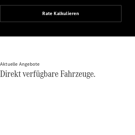
Over-the-Air-
Aktualisierungen
Rate Kalkulieren
Design &
Konzeptfahrzeuge
Elektromobilität
Nachhaltigkeit
Mercedes-
Benz
Belgium
Aktuelle Angebote
Luxembourg
Direkt verfügbare Fahrzeuge.