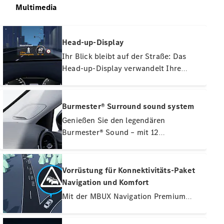
Sales
Multimedia
Konfigurator
& Preise
Head-up-Display
Preislisten
Ihr Blick bleibt auf der Straße: Das
und
Head-up-Display verwandelt Ihre
Broschüren
Frontscheibe in ein digitales Cockpit.
Probefahrt
buchen
Mit dem virtuellen vollfarbigen Bild
Leasing &
haben Sie wichtige Informationen
Burmester® Surround sound system
Finanzierung
immer direkt im Blick. Ihre volle
Genießen Sie den legendären
Aufmerksamkeit gehört der Straße und
Burmester® Sound – mit 12
Digitale
dem Verkehrsgeschehen vor Ihnen.
Lautsprechern und 710 Watt
Extras
Systemleistung. Die
Serviceverträge
Hochleistungslautsprecher entwickeln
Vorrüstung für Konnektivitäts-Paket
Teile &
einen erstklassigen Raumklang, den Sie
Zubehör
Navigation und Komfort
gezielt für die vorderen und hinteren
Mit der MBUX Navigation Premium
Plätze optimieren und so Ihr
erreichen Sie Ihr Ziel zügig und
Hörerlebnis noch intensiver gestalten.
umfassend informiert. Verlassen Sie