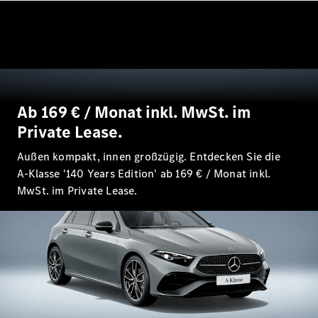
EQE
Elektrisch
SUV
EQS
Elektrisch
SUV
Mercedes-
Maybach
Elektrisch
EQS SUV
Ab 169 € / Monat inkl. MwSt. im
GLA
Private Lease.
GLA
Neu
GLA
Neu
Elektrisch
Außen kompakt, innen großzügig. Entdecken Sie die
GLB
Elektrisch
A‑Klasse '140 Years Edition' ab 169 € / Monat inkl.
GLB
GLC
MwSt. im Private Lease.
Elektrisch
GLC
GLC Coupé
GLE
GLE
Neu
GLE Coupé
GLE
Neu
Coupé
GLS