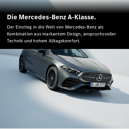
E-Klasse
Limousine
Die Mercedes-Benz A-Klasse.
S-Klasse
S-Klasse
Der Einstieg in die Welt von Mercedes-Benz als
Lang
Kombination aus markantem Design, anspruchsvoller
Mercedes-
Maybach S-
Technik und hohem Alltagskomfort.
Klasse
Konfigurator
Mercedes-
Benz Store
SUV
Alle SUVs
EQA
Elektrisch