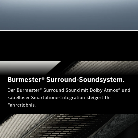
GLS
Neu
Mercedes-
Maybach
GLS SUV
Mercedes-
Maybach
Neu
GLS SUV
G-Klasse
Elektrisch
Geländewagen
G-Klasse
Geländewagen
Burmester® Surround-Soundsystem.
Konfigurator
Der Burmester® Surround Sound mit Dolby Atmos® und
Mercedes-
Benz Store
kabelloser Smartphone-Integration steigert Ihr
T-Modell
Fahrerlebnis.