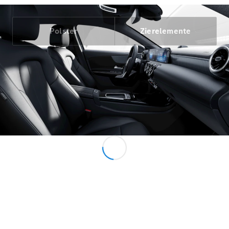
Marco Polo
Polster
Zierelemente
Konfigurator
Mercedes-
Benz Store
Gewerbliche Transporter
Konfigurator
Mercedes-Benz Store