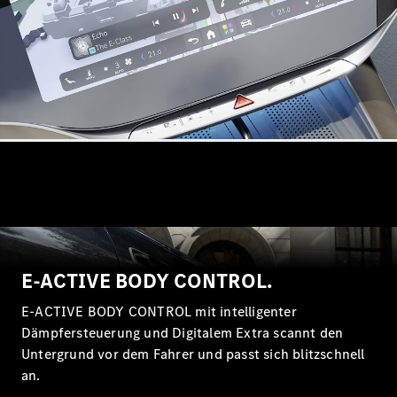
Alle T-
Modelle
CLA
Shooting
Elektrisch
Brake
CLA
Shooting
Brake
C-Klasse T-
Modell
C-Klasse T-
Modell All-
Terrain
E-Klasse T-
E-ACTIVE BODY CONTROL.
Modell
E-Klasse T-
E-ACTIVE BODY CONTROL mit intelligenter
Modell All-
Dämpfersteuerung und Digitalem Extra scannt den
Terrain
Untergrund vor dem Fahrer und passt sich blitzschnell
an.
Konfigurator