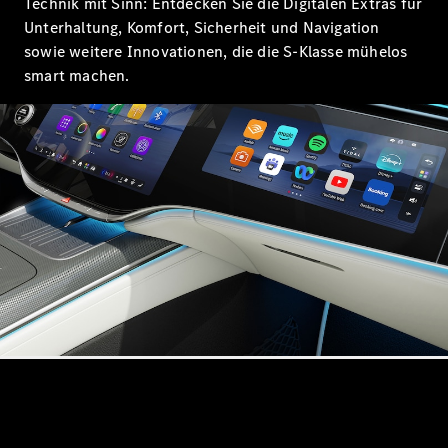
Technik mit Sinn: Entdecken Sie die Digitalen Extras für
Unterhaltung, Komfort, Sicherheit und Navigation
sowie weitere Innovationen, die die S-Klasse mühelos
smart machen.
Alle Coupés
CLE Coupé
Mercedes-
AMG GT
Coupé
Mercedes-
AMG GT
Neu
Elektrisch
4-Türer
Coupé
Konfigurator
Mercedes-
Benz Store
Cabriolet