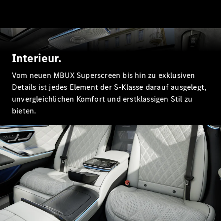
EQE
Elektrisch
SUV
EQS
Elektrisch
SUV
Mercedes-
Interieur.
Maybach
Elektrisch
EQS SUV
Vom neuen MBUX Superscreen bis hin zu exklusiven
GLA
Details ist jedes Element der S-Klasse darauf ausgelegt,
GLA
Neu
unvergleichlichen Komfort und erstklassigen Stil zu
GLA
Neu
Elektrisch
bieten.
GLB
Elektrisch
GLB
GLC
Elektrisch
GLC
GLC Coupé
GLE
GLE
Neu
GLE Coupé
GLE
Neu
Coupé
GLS