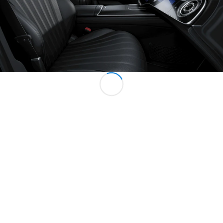
Marco Polo
Konfigurator
Mercedes-
Benz Store
Gewerbliche Transporter
Konfigurator
Mercedes-Benz Store