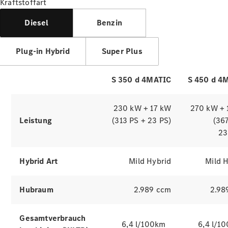
Kraftstoffart
Diesel
Benzin
Plug-in Hybrid
Super Plus
Alle
S 350 d 4MATIC
S 450 d 4
Services
Ladelösungen
230 kW + 17 kW
270 kW + 
Leistung
(313 PS + 23 PS)
(36
Servicetermin
vereinbaren
23
Service &
Reparatur
Hybrid Art
Mild Hybrid
Mild 
Pannen- &
Schadenhilfe
Hubraum
2.989 ccm
2.98
Versicherung
Gesamtverbrauch
6,4 l/100km
6,4 l/1