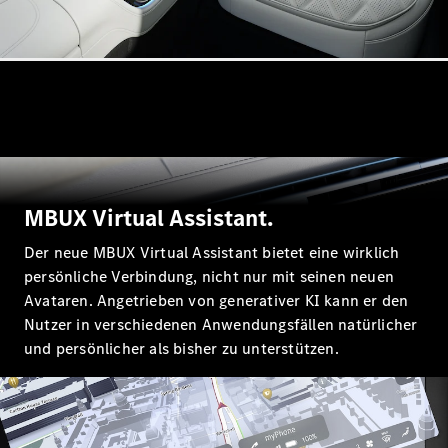
GLS
Neu
Mercedes-
Maybach
GLS SUV
Mercedes-
Maybach
Neu
GLS SUV
G-Klasse
Elektrisch
Geländewagen
G-Klasse
MBUX Virtual Assistant.
Geländewagen
Der neue MBUX Virtual Assistant bietet eine wirklich
Konfigurator
persönliche Verbindung, nicht nur mit seinen neuen
Mercedes-
Avataren. Angetrieben von generativer KI kann er den
Benz Store
Nutzer in verschiedenen Anwendungsfällen natürlicher
T-Modell
und persönlicher als bisher zu unterstützen.