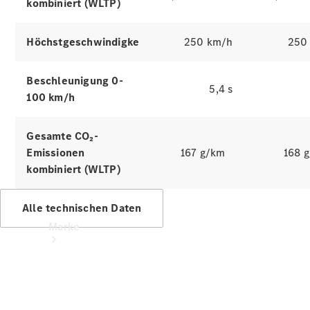
Mercedes-
kombiniert (WLTP)
Benz Apps
Betriebsanleitungen
Höchstgeschwindigkeit
250 km/h
250
Support &
Beschleunigung 0-
Kontakt
5,4 s
100 km/h
Gesamte CO₂-
Emissionen
167 g/km
168 
kombiniert (WLTP)
Alle technischen Daten
Marke