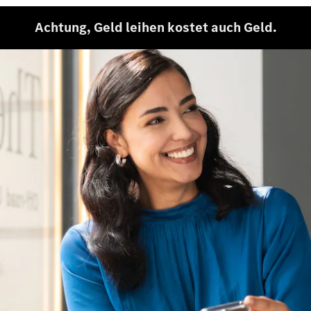
Achtung, Geld leihen kostet auch Geld.
Entdecken
Sie unsere
neuesten
Nachrichten
Über
Mercedes-
Benz
Über uns
Mercedes-
AMG
Mercedes-