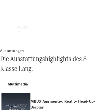
Kaufen
Austattungen
Die Ausstattungshighlights des S-
Klasse Lang.
Neuwagenbestand
entdecken
Gebrauchtwagen
finden
Multimedia
Aktionen
Fleet &
MBUX Augmented Reality Head-Up-
Corporate
Display