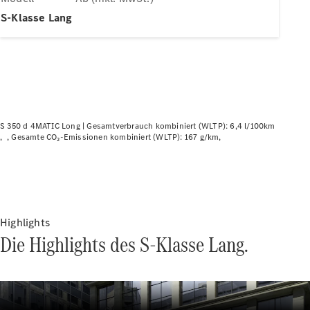
Plug-in-Hybrid Modelle
S-Klasse Lang
Limousine
S 350 d 4MATIC Long |
Gesamtverbrauch kombiniert (WLTP): 6,4 l/100km
Gesamte CO₂-Emissionen kombiniert (WLTP): 167 g/km
Alle
Limousinen
CLA
Elektrisch
CLA
C-Klasse
Limousine
Highlights
C-Klasse
Die Highlights des S-Klasse Lang.
Elektrisch
Limousine
EQE
Elektrisch
Limousine
EQS
Elektrisch
Limousine