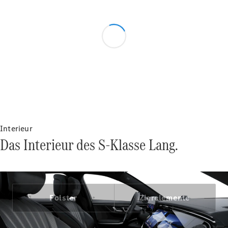
VLE
Elektrisch
Konfigurator
Mercedes-
Benz Store
Interieur
MPV
Das Interieur des S-Klasse Lang.
Polster
Zierelemente
Alle Vans
EQV
Elektrisch
V-Klasse