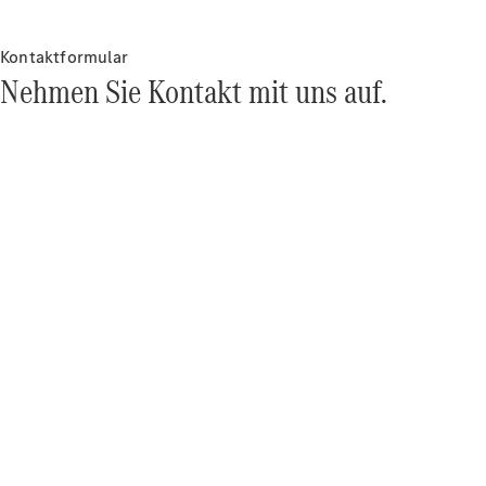
Over-the-Air-
Aktualisierungen
Design &
Kontaktformular
Konzeptfahrzeuge
Nehmen Sie Kontakt mit uns auf.
Elektromobilität
Nachhaltigkeit
Mercedes-
Benz
Belgium
Luxembourg