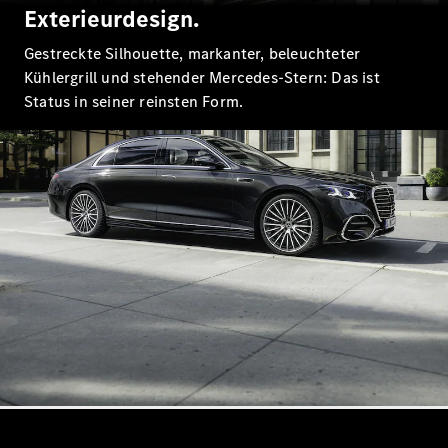
E-Klasse
Exterieurdesign.
Limousine
Gestreckte Silhouette, markanter, beleuchteter
S-Klasse
S-Klasse
Kühlergrill und stehender Mercedes-Stern: Das ist
Lang
Status in seiner reinsten Form.
Mercedes-
Maybach S-
Klasse
Konfigurator
Mercedes-
Benz Store
SUV
Alle SUVs
EQA
Elektrisch