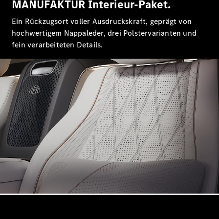
MANUFAKTUR Interieur-Paket.
Ein Rückzugsort voller Ausdruckskraft, geprägt von
hochwertigem Nappaleder, drei Polstervarianten und
fein verarbeiteten Details.
Alle Coupés
CLE Coupé
Mercedes-
AMG GT
Coupé
Mercedes-
AMG GT
Neu
Elektrisch
4-Türer
Coupé
Konfigurator
Mercedes-
Benz Store
Cabriolet