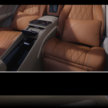
Mercedes-
Benz Store
Kompaktwagen
Alle
Kompaktlimousinen
A-Klasse
Kompaktlimousine
B-Klasse
Konfigurator
Mercedes-
Benz Store
Coupé