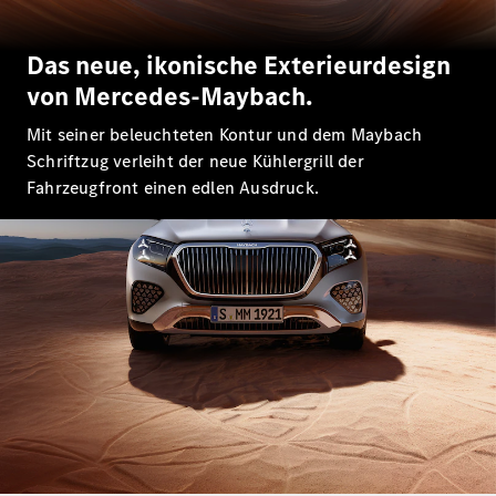
E-Klasse
Limousine
Das neue, ikonische Exterieurdesign
S-Klasse
S-Klasse
von Mercedes-Maybach.
Lang
Mercedes-
Mit seiner beleuchteten Kontur und dem Maybach
Maybach S-
Schriftzug verleiht der neue Kühlergrill der
Klasse
Fahrzeugfront einen edlen Ausdruck.
Konfigurator
Mercedes-
Benz Store
SUV
Alle SUVs
EQA
Elektrisch