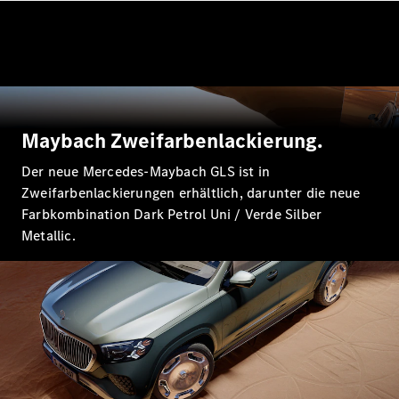
EQE
Elektrisch
SUV
EQS
Elektrisch
SUV
Mercedes-
Maybach
Elektrisch
EQS SUV
Maybach Zweifarbenlackierung.
GLA
GLA
Neu
Der neue Mercedes-Maybach GLS ist in
GLA
Neu
Elektrisch
Zweifarbenlackierungen erhältlich, darunter die neue
GLB
Elektrisch
Farbkombination Dark Petrol Uni / Verde Silber
GLB
Metallic.
GLC
Elektrisch
GLC
GLC Coupé
GLE
GLE
Neu
GLE Coupé
GLE
Neu
Coupé
GLS