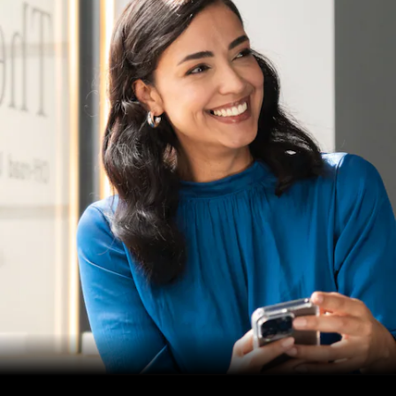
Entdecken
Sie unsere
neuesten
Nachrichten
Über
Mercedes-
Benz
Über uns
Mercedes-
AMG
Mercedes-