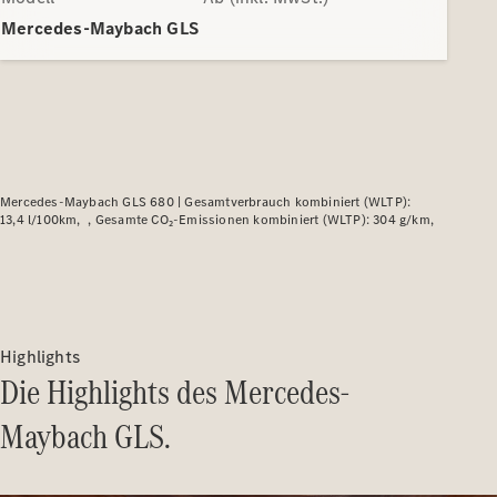
Plug-in-Hybrid Modelle
Mercedes-Maybach GLS
Limousine
Mercedes-Maybach GLS 680 |
Gesamtverbrauch kombiniert (WLTP):
13,4 l/100km
Gesamte CO₂-Emissionen kombiniert (WLTP): 304 g/km
Alle
Limousinen
CLA
Elektrisch
CLA
C-Klasse
Limousine
Highlights
C-Klasse
Die Highlights des Mercedes-
Elektrisch
Limousine
EQE
Maybach GLS.
Elektrisch
Limousine
EQS
Elektrisch
Limousine