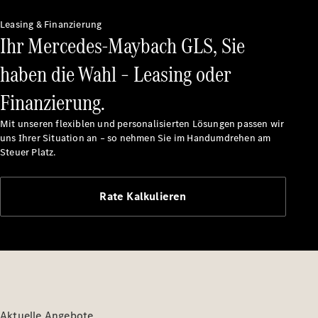
Maybach
Saison-
Leasing & Finanzierung
Ihr Mercedes-Maybach GLS, Sie
Specials
Technologie
haben die Wahl – Leasing oder
und
Innovationen
Finanzierung.
Mit unseren flexiblen und personalisierten Lösungen passen wir
uns Ihrer Situation an – so nehmen Sie im Handumdrehen am
Steuer Platz.
Rate Kalkulieren
Autonomes
Fahren
Fahrassistenzsysteme
& Sicherheit
MBUX
Multimedia
Aktuelle Angebote