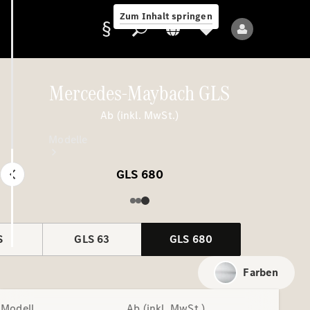
Zum Inhalt springen
Mercedes-Maybach GLS
Ab (inkl. MwSt.)
Anbieter/Datenschutz
Modelle
GLS 680
S
GLS 63
GLS 680
Alle Modelle
Neue Modelle
Farben
Elektromodelle
Modell
Ab (inkl. MwSt.)