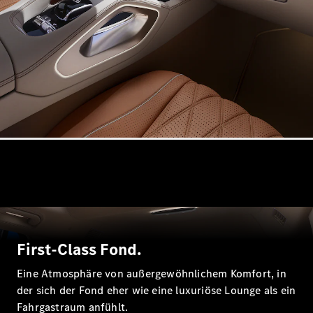
Alle T-
Modelle
CLA
Shooting
Elektrisch
Brake
CLA
Shooting
Brake
C-Klasse T-
Modell
C-Klasse T-
Modell All-
Terrain
E-Klasse T-
Modell
E-Klasse T-
First-Class Fond.
Modell All-
Terrain
Eine Atmosphäre von außergewöhnlichem Komfort, in
der sich der Fond eher wie eine luxuriöse Lounge als ein
Fahrgastraum anfühlt.
Konfigurator