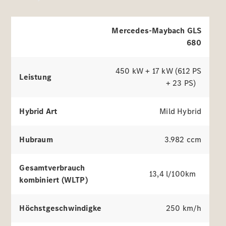
Mercedes-Maybach GLS
680
450 kW + 17 kW (612 PS
Alle
Leistung
Services
+ 23 PS)
Ladelösungen
Hybrid Art
Mild Hybrid
Servicetermin
vereinbaren
Hubraum
3.982 ccm
Service &
Reparatur
Pannen- &
Gesamtverbrauch
Schadenhilfe
13,4 l/100km
kombiniert (WLTP)
Versicherung
Höchstgeschwindigkeit
250 km/h