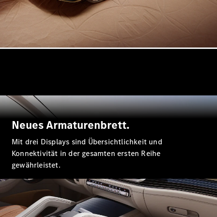
GLS
Neu
Mercedes-
Maybach
GLS SUV
Mercedes-
Maybach
Neu
GLS SUV
G-Klasse
Elektrisch
Geländewagen
G-Klasse
Geländewagen
Neues Armaturenbrett.
Konfigurator
Mit drei Displays sind Übersichtlichkeit und
Mercedes-
Benz Store
Konnektivität in der gesamten ersten Reihe
T-Modell
gewährleistet.