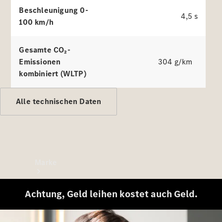
Mercedes-
Beschleunigung 0-
Benz Apps
4,5 s
Betriebsanleitungen
100 km/h
Support &
Gesamte CO₂-
Kontakt
Emissionen
304 g/km
kombiniert (WLTP)
Alle technischen Daten
Marke
Achtung, Geld leihen kostet auch Geld.