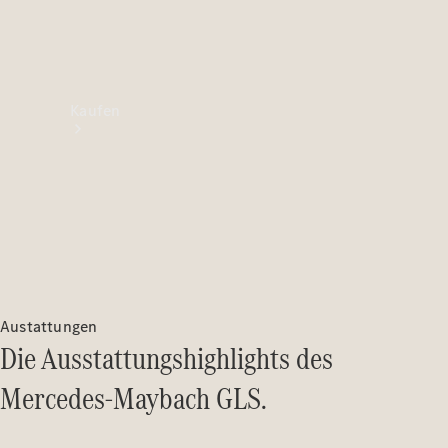
Kaufen
Neuwagenbestand
entdecken
Gebrauchtwagen
Austattungen
finden
Die Ausstattungshighlights des
Mercedes-Maybach GLS.
Aktionen
Fleet &
Corporate