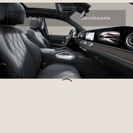
Marco Polo
Polster
Zierelemente
Konfigurator
Mercedes-
Benz Store
Gewerbliche Transporter
Konfigurator
Mercedes-Benz Store