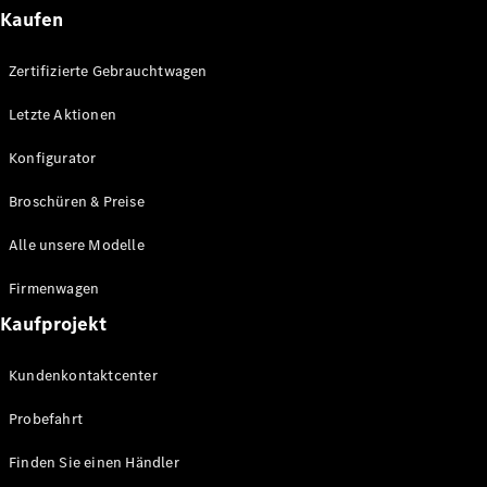
E-Klasse
Kaufen
Limousine
S-Klasse
Zertifizierte Gebrauchtwagen
S-Klasse
Lang
Letzte Aktionen
Mercedes-
Maybach S-
Konfigurator
Klasse
Broschüren & Preise
Konfigurator
Alle unsere Modelle
Mercedes-
Benz Store
Firmenwagen
SUV
Kaufprojekt
Kundenkontaktcenter
Probefahrt
Alle SUVs
Finden Sie einen Händler
EQA
Elektrisch