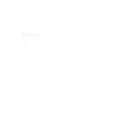
Kaufen
Neuwagenbestand
entdecken
Gebrauchtwagen
finden
Aktionen
Fleet &
Corporate