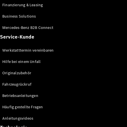
EQE
Finanzierung & Leasing
Elektrisch
SUV
Business Solutions
EQS
Elektrisch
SUV
Mercedes-Benz B2B Connect
Mercedes-
Maybach
Elektrisch
Service-Kunde
EQS SUV
GLA
Werkstatttermin vereinbaren
GLA
Neu
GLA
Neu
Elektrisch
Hilfe bei einem Unfall
GLB
Elektrisch
GLB
Originalzubehör
GLC
Elektrisch
GLC
Fahrzeugrückruf
GLC Coupé
GLE
Betriebsanleitungen
GLE
Neu
GLE Coupé
Häufig gestellte Fragen
GLE
Neu
Coupé
Anleitungsvideos
GLS