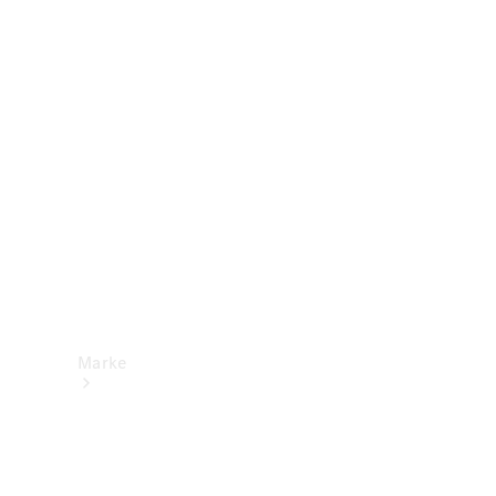
Mercedes-
Benz Apps
Betriebsanleitungen
Support &
Kontakt
Marke