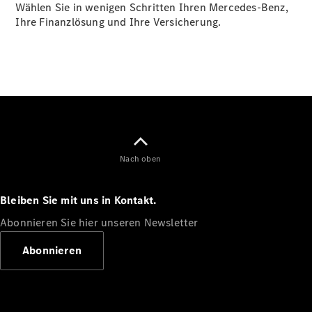
Wählen Sie in wenigen Schritten Ihren Mercedes-Benz,
Plug-in-Hybrid Modelle
Ihre Finanzlösung und Ihre Versicherung.
Limousine
Alle
Limousinen
Nach oben
CLA
Elektrisch
CLA
Bleiben Sie mit uns in Kontakt.
C-Klasse
Limousine
Abonnieren Sie hier unseren Newsletter
C-Klasse
Elektrisch
Limousine
Abonnieren
EQE
Elektrisch
Limousine
EQS
Elektrisch
Limousine