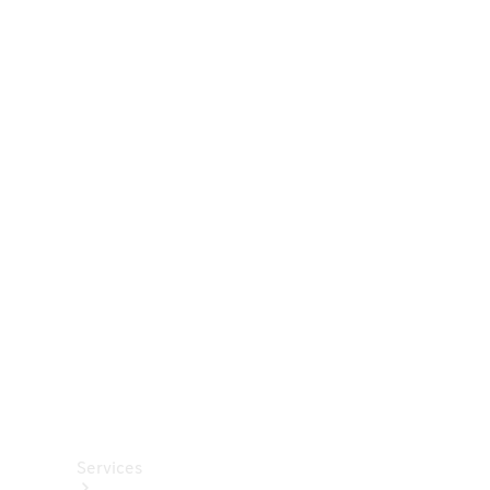
Räder &
Reifen
Zubehör
Mercedes-
Benz
Collection
Autopflege
Services