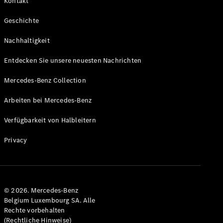
Kontakt
Alle T-
Geschichte
Modelle
CLA
Nachhaltigkeit
Shooting
Elektrisch
Brake
Entdecken Sie unsere neuesten Nachrichten
CLA
Shooting
Mercedes-Benz Collection
Brake
C-Klasse T-
Arbeiten bei Mercedes-Benz
Modell
Verfügbarkeit von Halbleitern
C-Klasse T-
Modell All-
Privacy
Terrain
E-Klasse T-
Modell
E-Klasse T-
Modell All-
© 2026. Mercedes-Benz
Terrain
Belgium Luxembourg SA. Alle
Rechte vorbehalten
(Rechtliche Hinweise)
Konfigurator