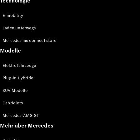
Technologie
GLS
Neu
Mercedes-
E-mobility
Maybach
GLS SUV
Laden unterwegs
Mercedes-
Maybach
Neu
Mercedes me connect store
GLS SUV
G-Klasse
Modelle
Elektrisch
Geländewagen
G-Klasse
Elektrofahrzeuge
Geländewagen
Plug-in Hybride
Konfigurator
SUV Modelle
Mercedes-
Benz Store
Cabriolets
T-Modell
Mercedes-AMG GT
Mehr über Mercedes