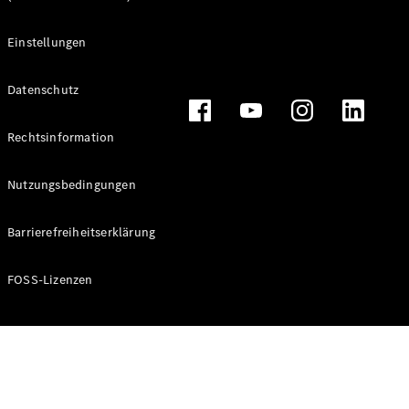
Mercedes-
Benz Store
Einstellungen
Kompaktwagen
Datenschutz
Rechtsinformation
Nutzungsbedingungen
Alle
Kompaktlimousinen
A-Klasse
Barrierefreiheitserklärung
Kompaktlimousine
B-Klasse
FOSS-Lizenzen
Konfigurator
Mercedes-
Benz Store
Coupé