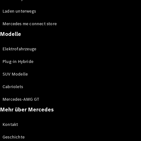
EQA
Elektrisch
Laden unterwegs
EQE
Elektrisch
Offroader
Mercedes me connect store
EQS
Elektrisch
Offroader
Modelle
Mercedes-
Maybach
Elektrisch
Elektrofahrzeuge
EQS
Offroader
Plug-in Hybride
GLA
GLA
Neu
SUV Modelle
GLA
Neu
Elektrisch
GLB
Elektrisch
Cabriolets
GLB
GLC
Elektrisch
Mercedes-AMG GT
GLC
Mehr über Mercedes
GLC Coupé
GLE
GLE
Kontakt
Neu
GLE Coupé
Geschichte
GLE
Neu