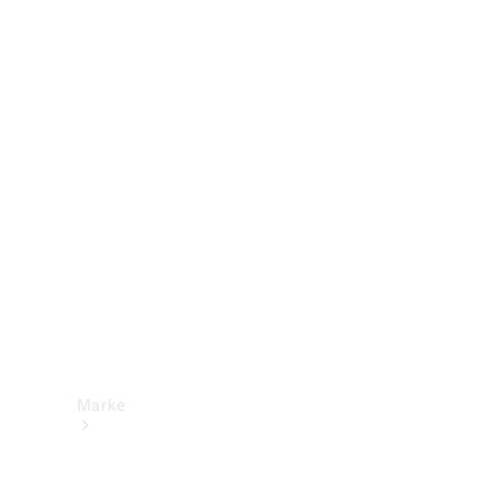
Mercedes-
Benz Apps
Betriebsanleitungen
Support &
Kontakt
Marke