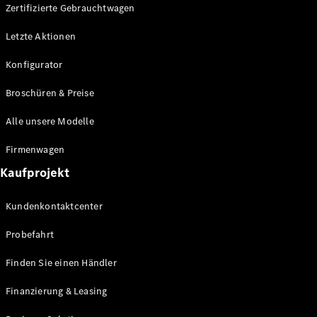
Plug-in-Hybrid Modelle
Zertifizierte Gebrauchtwagen
Letzte Aktionen
Limousine
Konfigurator
Broschüren & Preise
Alle unsere Modelle
Alle
Firmenwagen
Limousinen
Kaufprojekt
CLA
Elektrisch
CLA
Kundenkontaktcenter
C-Klasse
Limousine
Probefahrt
C-Klasse
Elektrisch
Limousine
Finden Sie einen Händler
EQE
Elektrisch
Limousine
Finanzierung & Leasing
EQS
Elektrisch
Limousine