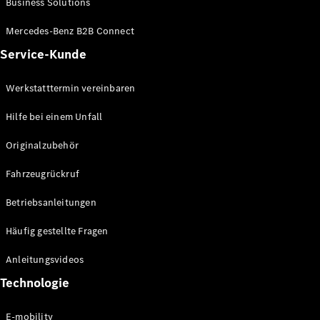
Business Solutions
E-Klasse
Limousine
Mercedes-Benz B2B Connect
S-Klasse
Service-Kunde
S-Klasse
Limousine
lang
Werkstatttermin vereinbaren
Mercedes-
Maybach S-
Hilfe bei einem Unfall
Klasse
Originalzubehör
Konfigurator
Fahrzeugrückruf
Mercedes-
Benz Store
Betriebsanleitungen
SUV
Häufig gestellte Fragen
Anleitungsvideos
Technologie
Alle SUVs
E-mobility