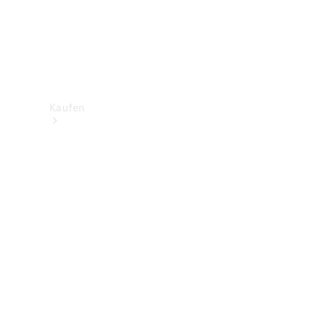
Kaufen
Neuwagenbestand
entdecken
Gebrauchtwagen
finden
Aktionen