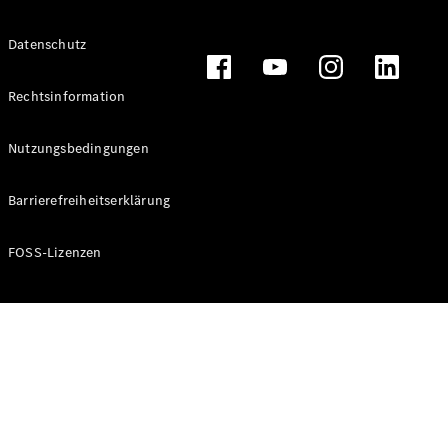
Datenschutz
Alle T-
Modelle
Rechtsinformation
CLA
Shooting
Elektrisch
Nutzungsbedingungen
Brake
CLA
Barrierefreiheitserklärung
Shooting
Brake
C-Klasse T-
FOSS-Lizenzen
Modell
C-Klasse T-
Modell All-
Terrain
E-Klasse T-
Modell
E-Klasse T-
Modell All-
Terrain