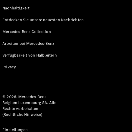
Coupe
Nachhaltigkeit
GLS
GLS
Neu
Entdecken Sie unsere neuesten Nachrichten
Mercedes-
Maybach
Mercedes-Benz Collection
GLS SUV
Mercedes-
Arbeiten bei Mercedes-Benz
Maybach
Neu
GLS SUV
Verfügbarkeit von Halbleitern
G-Klasse
Elektrisch
Geländewagen
Privacy
G-Klasse
Geländewagen
Konfigurator
© 2026. Mercedes-Benz
Mercedes-
Belgium Luxembourg SA. Alle
Benz Store
Rechte vorbehalten
T-Modell
(Rechtliche Hinweise)
Einstellungen