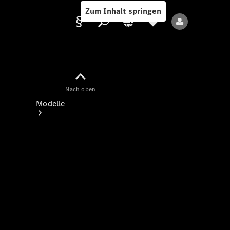
Zum Inhalt springen
Nach oben
Anbieter/Datenschutz
Modelle
Alle Modelle
Neue Modelle
Elektromodelle