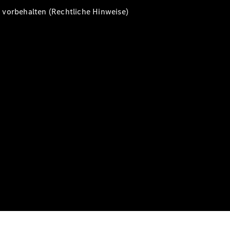
vorbehalten (Rechtliche Hinweise)
Alle T-
Modelle
CLA
Shooting
Elektrisch
Brake
CLA
Shooting
Brake
C-Klasse T-
Modell
C-Klasse T-
Modell All-
Terrain
E-Klasse T-
Modell
E-Klasse T-
Modell All-
Terrain
Konfigurator