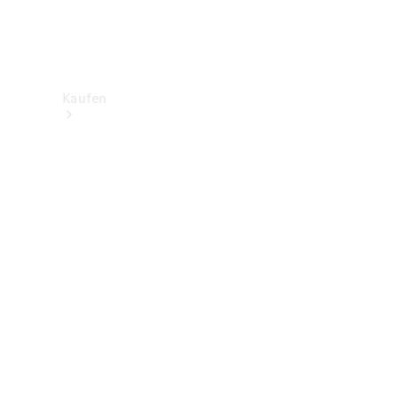
Kaufen
Neuwagenbestand
entdecken
Gebrauchtwagen
finden
Aktionen
Fleet &
Corporate