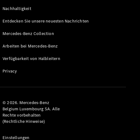
GLS
Neu
Nachhaltigkeit
Mercedes-
Maybach
Entdecken Sie unsere neuesten Nachrichten
GLS SUV
Mercedes-
Mercedes-Benz Collection
Maybach
Neu
GLS SUV
Arbeiten bei Mercedes-Benz
G-Klasse
Elektrisch
Geländewagen
Verfügbarkeit von Halbleitern
G-Klasse
Geländewagen
Privacy
Konfigurator
Mercedes-
Benz Store
© 2026. Mercedes-Benz
T-Modell
Belgium Luxembourg SA. Alle
Rechte vorbehalten
(Rechtliche Hinweise)
Einstellungen