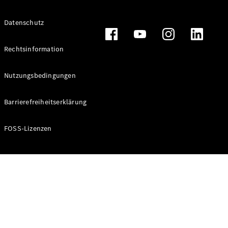
Alle T-
Datenschutz
Modelle
CLA
Shooting
Rechtsinformation
Elektrisch
Brake
CLA
Nutzungsbedingungen
Shooting
Brake
Barrierefreiheitserklärung
C-Klasse T-
Modell
C-Klasse T-
FOSS-Lizenzen
Modell All-
Terrain
E-Klasse T-
Modell
E-Klasse T-
Modell All-
Terrain
Konfigurator