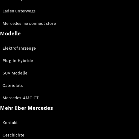
EQE
Elektrisch
Laden unterwegs
SUV
EQS
Elektrisch
Mercedes me connect store
SUV
Mercedes-
Modelle
Maybach
Elektrisch
EQS SUV
Elektrofahrzeuge
GLA
GLA
Neu
Plug-in Hybride
GLA
Neu
Elektrisch
GLB
Elektrisch
SUV Modelle
GLB
GLC
Elektrisch
Cabriolets
GLC
GLC Coupé
Mercedes-AMG GT
GLE
Mehr über Mercedes
GLE
Neu
GLE Coupé
GLE
Kontakt
Neu
Coupé
Geschichte
GLS