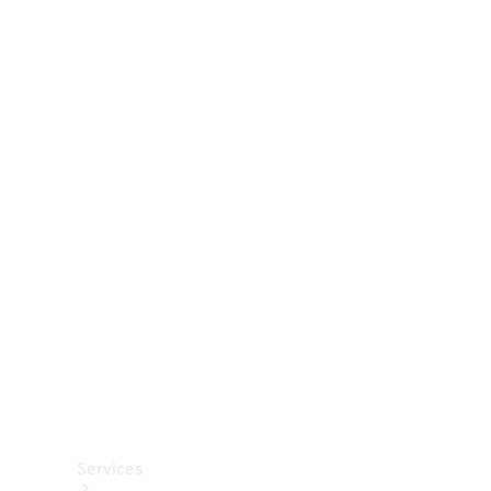
Räder &
Reifen
Zubehör
Mercedes-
Benz
Collection
Autopflege
Services