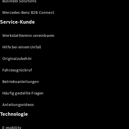
Business Solutions
E-Klasse
Limousine
Mercedes-Benz B2B Connect
S-Klasse
Service-Kunde
S-Klasse
Lang
Mercedes-
Werkstatttermin vereinbaren
Maybach S-
Klasse
Hilfe bei einem Unfall
Originalzubehör
Konfigurator
Mercedes-
Fahrzeugrückruf
Benz Store
SUV
Betriebsanleitungen
Häufig gestellte Fragen
Anleitungsvideos
Technologie
Alle SUVs
EQA
E-mobility
Elektrisch