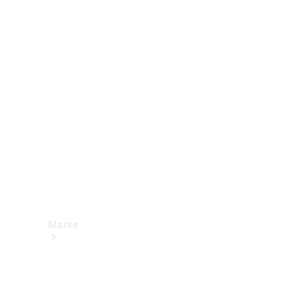
Mercedes-
Benz Apps
Betriebsanleitungen
Support &
Kontakt
Marke