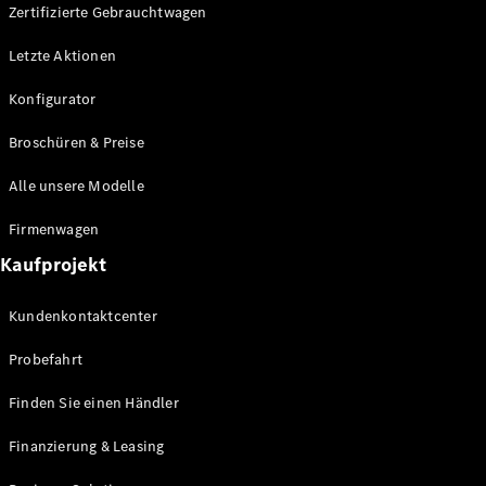
Plug-in-Hybrid Modelle
Zertifizierte Gebrauchtwagen
Letzte Aktionen
Limousine
Konfigurator
Broschüren & Preise
Alle unsere Modelle
Alle
Firmenwagen
Limousinen
Kaufprojekt
CLA
Elektrisch
CLA
Kundenkontaktcenter
C-Klasse
Limousine
Probefahrt
C-Klasse
Elektrisch
Limousine
Finden Sie einen Händler
EQE
Elektrisch
Limousine
Finanzierung & Leasing
EQS
Elektrisch
Limousine