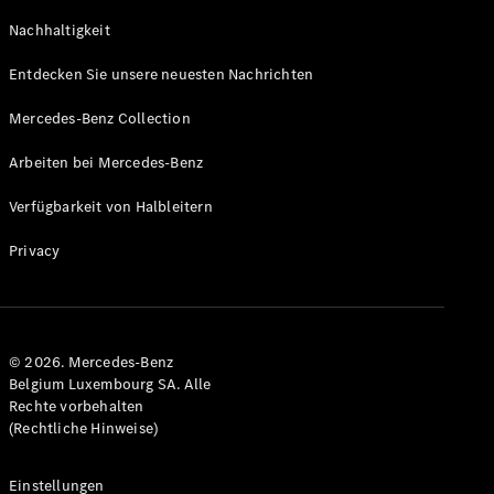
GLS
Neu
Nachhaltigkeit
Mercedes-
Maybach
Entdecken Sie unsere neuesten Nachrichten
GLS SUV
Mercedes-
Mercedes-Benz Collection
Maybach
Neu
GLS SUV
Arbeiten bei Mercedes-Benz
G-Klasse
Elektrisch
Geländewagen
Verfügbarkeit von Halbleitern
G-Klasse
Geländewagen
Privacy
Konfigurator
Mercedes-
Benz Store
© 2026. Mercedes-Benz
T-Modell
Belgium Luxembourg SA. Alle
Rechte vorbehalten
(Rechtliche Hinweise)
Einstellungen