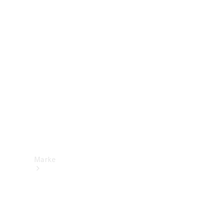
Mercedes-
Benz Apps
Betriebsanleitungen
Support &
Kontakt
Marke