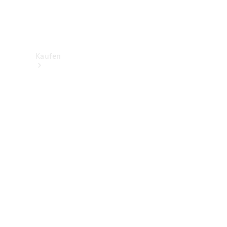
Kaufen
Neuwagenbestand
entdecken
Gebrauchtwagen
finden
Aktionen
Fleet &
Corporate