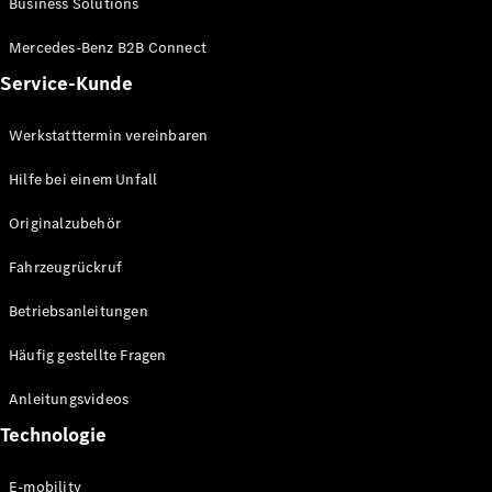
Business Solutions
E-Klasse
Limousine
Mercedes-Benz B2B Connect
S-Klasse
Service-Kunde
S-Klasse
Lang
Mercedes-
Werkstatttermin vereinbaren
Maybach S-
Klasse
Hilfe bei einem Unfall
Originalzubehör
Konfigurator
Mercedes-
Fahrzeugrückruf
Benz Store
SUV
Betriebsanleitungen
Häufig gestellte Fragen
Anleitungsvideos
Technologie
Alle SUVs
EQA
E-mobility
Elektrisch