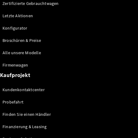
Plug-in-Hybrid Modelle
Zertifizierte Gebrauchtwagen
Letzte Aktionen
Limousine
Konfigurator
Broschüren & Preise
Alle unsere Modelle
Alle
Firmenwagen
Limousinen
Kaufprojekt
CLA
Elektrisch
CLA
Kundenkontaktcenter
C-Klasse
Limousine
Probefahrt
C-Klasse
Elektrisch
Limousine
Finden Sie einen Händler
EQE
Elektrisch
Limousine
Finanzierung & Leasing
EQS
Elektrisch
Limousine