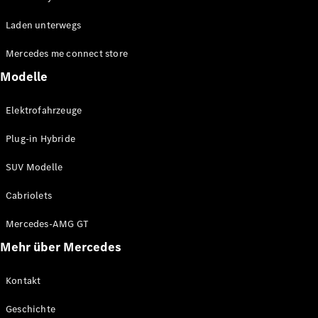
EQE
Elektrisch
Laden unterwegs
SUV
EQS
Elektrisch
Mercedes me connect store
SUV
Mercedes-
Modelle
Maybach
Elektrisch
EQS SUV
Elektrofahrzeuge
GLA
GLA
Neu
Plug-in Hybride
GLA
Neu
Elektrisch
GLB
Elektrisch
SUV Modelle
GLB
GLC
Elektrisch
Cabriolets
GLC
GLC Coupé
Mercedes-AMG GT
GLE
Mehr über Mercedes
GLE
Neu
GLE Coupé
GLE
Kontakt
Neu
Coupé
Geschichte
GLS