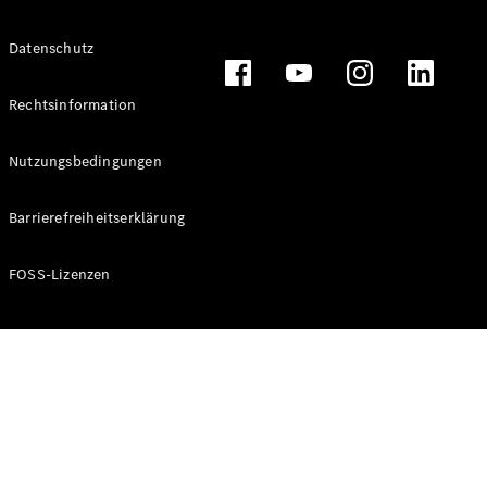
Alle T-
Datenschutz
Modelle
CLA
Shooting
Rechtsinformation
Elektrisch
Brake
CLA
Nutzungsbedingungen
Shooting
Brake
Barrierefreiheitserklärung
C-Klasse T-
Modell
C-Klasse T-
FOSS-Lizenzen
Modell All-
Terrain
E-Klasse T-
Modell
E-Klasse T-
Modell All-
Terrain
Konfigurator