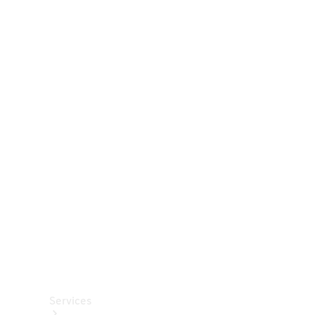
Räder &
Reifen
Zubehör
Mercedes-
Benz
Collection
Autopflege
Services