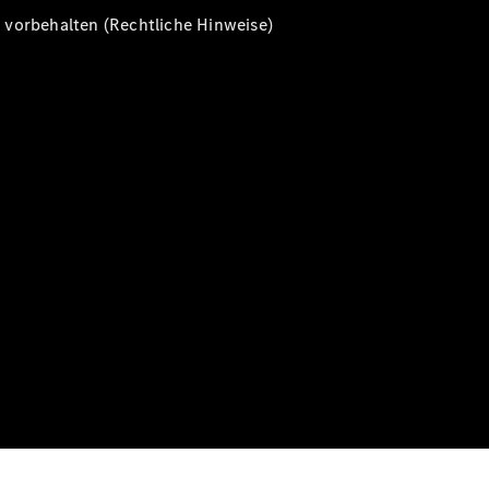
vorbehalten (Rechtliche Hinweise)
Alle T-
Modelle
CLA
Shooting
Elektrisch
Brake
CLA
Shooting
Brake
C-Klasse T-
Modell
C-Klasse T-
Modell All-
Terrain
E-Klasse T-
Modell
E-Klasse T-
Modell All-
Terrain
Konfigurator