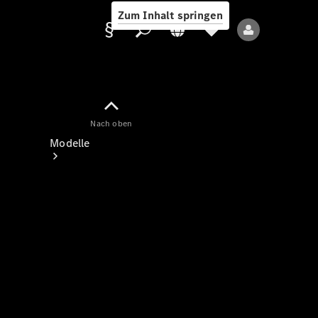
Zum Inhalt springen
Nach oben
Anbieter/Datenschutz
Modelle
Alle Modelle
Neue Modelle
Elektromodelle