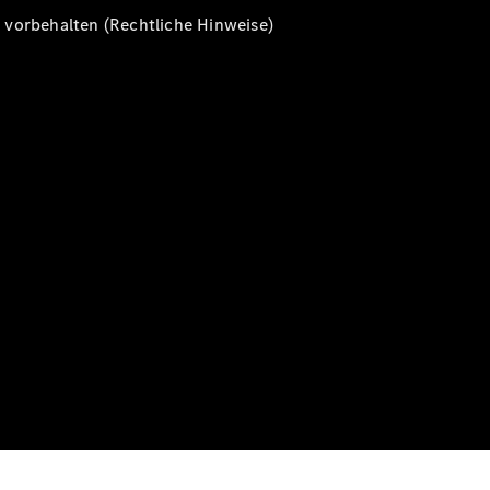
vorbehalten (Rechtliche Hinweise)
Alle T-
Modelle
CLA
Shooting
Elektrisch
Brake
CLA
Shooting
Brake
C-Klasse T-
Modell
C-Klasse T-
Modell All-
Terrain
E-Klasse T-
Modell
E-Klasse T-
Modell All-
Terrain