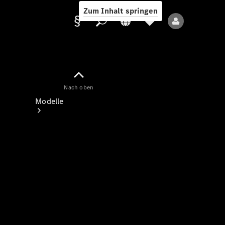
Zum Inhalt springen
Nach oben
Anbieter/Datenschutz
Modelle
Alle Modelle
Neue Modelle
Elektromodelle