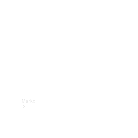
Mercedes-
Benz Apps
Betriebsanleitungen
Support &
Kontakt
Marke