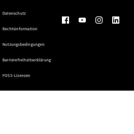
Alle T-
Datenschutz
Modelle
CLA
Shooting
Rechtsinformation
Elektrisch
Brake
CLA
Nutzungsbedingungen
Shooting
Brake
Barrierefreiheitserklärung
C-Klasse T-
Modell
C-Klasse T-
FOSS-Lizenzen
Modell All-
Terrain
E-Klasse T-
Modell
E-Klasse T-
Modell All-
Terrain
Konfigurator