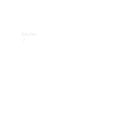
Kaufen
Neuwagenbestand
entdecken
Gebrauchtwagen
finden
Aktionen
Fleet &
Corporate