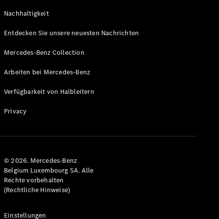
GLS
Neu
Nachhaltigkeit
Mercedes-
Maybach
Entdecken Sie unsere neuesten Nachrichten
GLS SUV
Mercedes-
Mercedes-Benz Collection
Maybach
Neu
GLS SUV
Arbeiten bei Mercedes-Benz
G-Klasse
Elektrisch
Geländewagen
Verfügbarkeit von Halbleitern
G-Klasse
Geländewagen
Privacy
Konfigurator
Mercedes-
Benz Store
© 2026. Mercedes-Benz
T-Modell
Belgium Luxembourg SA. Alle
Rechte vorbehalten
(Rechtliche Hinweise)
Einstellungen