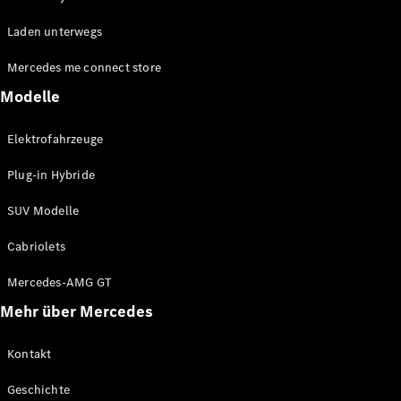
EQE
Elektrisch
Laden unterwegs
SUV
EQS
Elektrisch
Mercedes me connect store
SUV
Mercedes-
Modelle
Maybach
Elektrisch
EQS SUV
Elektrofahrzeuge
GLA
GLA
Neu
Plug-in Hybride
GLA
Neu
Elektrisch
GLB
Elektrisch
SUV Modelle
GLB
GLC
Elektrisch
Cabriolets
GLC
GLC Coupé
Mercedes-AMG GT
GLE
Mehr über Mercedes
GLE
Neu
GLE Coupé
GLE
Kontakt
Neu
Coupé
Geschichte
GLS