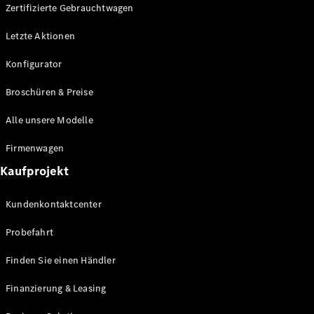
Plug-in-Hybrid Modelle
Zertifizierte Gebrauchtwagen
Letzte Aktionen
Limousine
Konfigurator
Broschüren & Preise
Alle unsere Modelle
Alle
Firmenwagen
Limousinen
Kaufprojekt
CLA
Elektrisch
CLA
Kundenkontaktcenter
C-Klasse
Limousine
Probefahrt
C-Klasse
Elektrisch
Limousine
Finden Sie einen Händler
EQE
Elektrisch
Limousine
Finanzierung & Leasing
EQS
Elektrisch
Limousine