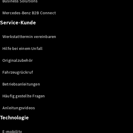
Business Solutions
E-Klasse
Limousine
Mercedes-Benz B2B Connect
S-Klasse
Service-Kunde
S-Klasse
Lang
Mercedes-
Werkstatttermin vereinbaren
Maybach S-
Klasse
Hilfe bei einem Unfall
Originalzubehör
Konfigurator
Mercedes-
Fahrzeugrückruf
Benz Store
SUV
Betriebsanleitungen
Häufig gestellte Fragen
Anleitungsvideos
Technologie
Alle SUVs
EQA
E-mobility
Elektrisch