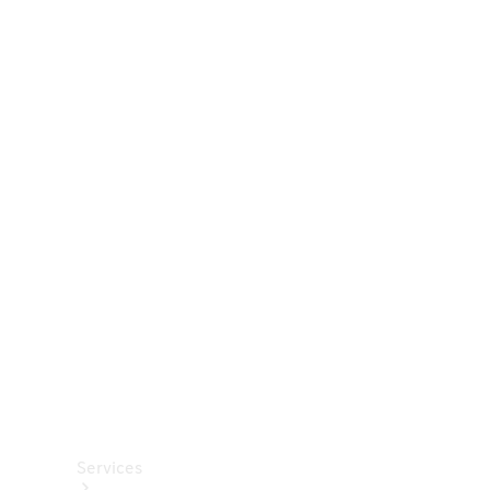
Räder &
Reifen
Zubehör
Mercedes-
Benz
Collection
Autopflege
Services