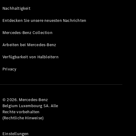
Coupe
Nachhaltigkeit
GLS
GLS
Neu
Entdecken Sie unsere neuesten Nachrichten
Mercedes-
Maybach
Mercedes-Benz Collection
GLS SUV
Mercedes-
Arbeiten bei Mercedes-Benz
Maybach
Neu
GLS SUV
Verfügbarkeit von Halbleitern
G-Klasse
Elektrisch
Geländewagen
Privacy
G-Klasse
Geländewagen
Konfigurator
© 2026. Mercedes-Benz
Mercedes-
Belgium Luxembourg SA. Alle
Benz Store
Rechte vorbehalten
T-Modell
(Rechtliche Hinweise)
Einstellungen