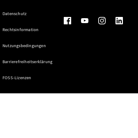
Datenschutz
Alle T-
Modelle
Rechtsinformation
CLA
Shooting
Elektrisch
Nutzungsbedingungen
Brake
CLA
Barrierefreiheitserklärung
Shooting
Brake
C-Klasse T-
FOSS-Lizenzen
Modell
C-Klasse T-
Modell All-
Terrain
E-Klasse T-
Modell
E-Klasse T-
Modell All-
Terrain