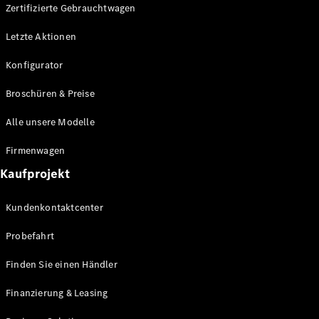
Plug-in-Hybrid Modelle
Zertifizierte Gebrauchtwagen
Letzte Aktionen
Limousine
Konfigurator
Broschüren & Preise
Alle unsere Modelle
Alle
Firmenwagen
Limousinen
Kaufprojekt
CLA
Elektrisch
CLA
Kundenkontaktcenter
C-Klasse
Limousine
Probefahrt
C-Klasse
Elektrisch
Limousine
Finden Sie einen Händler
EQE
Elektrisch
Limousine
Finanzierung & Leasing
EQS
Elektrisch
Limousine