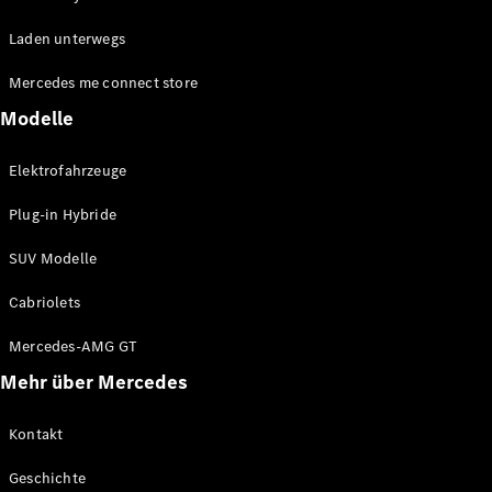
EQA
Elektrisch
Laden unterwegs
EQE
Elektrisch
Offroader
Mercedes me connect store
EQS
Elektrisch
Offroader
Modelle
Mercedes-
Maybach
Elektrisch
Elektrofahrzeuge
EQS
Offroader
Plug-in Hybride
GLA
GLA
Neu
SUV Modelle
GLA
Neu
Elektrisch
GLB
Elektrisch
Cabriolets
GLB
GLC
Elektrisch
Mercedes-AMG GT
GLC
Mehr über Mercedes
GLC Coupé
GLE
GLE
Kontakt
Neu
GLE Coupé
Geschichte
GLE
Neu