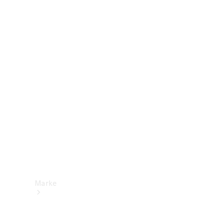
Mercedes-
Benz Apps
Betriebsanleitungen
Support &
Kontakt
Marke