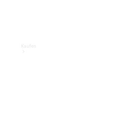
Kaufen
Neuwagenbestand
entdecken
Gebrauchtwagen
finden
Aktionen