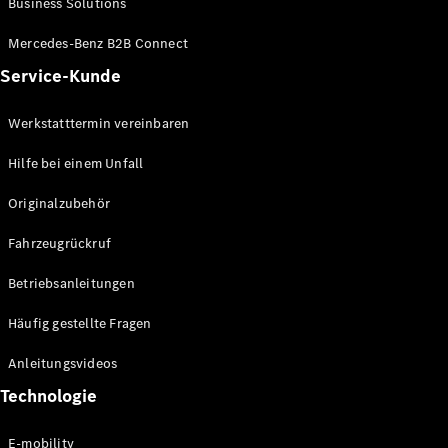
Business Solutions
E-Klasse
Limousine
Mercedes-Benz B2B Connect
S-Klasse
Service-Kunde
S-Klasse
Limousine
lang
Werkstatttermin vereinbaren
Mercedes-
Maybach S-
Hilfe bei einem Unfall
Klasse
Originalzubehör
Konfigurator
Fahrzeugrückruf
Mercedes-
Benz Store
Betriebsanleitungen
SUV
Häufig gestellte Fragen
Anleitungsvideos
Technologie
Alle SUVs
E-mobility