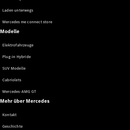
EQE
Elektrisch
Laden unterwegs
SUV
EQS
Elektrisch
Mercedes me connect store
SUV
Mercedes-
Modelle
Maybach
Elektrisch
EQS SUV
Elektrofahrzeuge
GLA
GLA
Neu
Plug-in Hybride
GLA
Neu
Elektrisch
GLB
Elektrisch
SUV Modelle
GLB
GLC
Elektrisch
Cabriolets
GLC
GLC Coupé
Mercedes-AMG GT
GLE
Mehr über Mercedes
GLE
Neu
GLE Coupé
GLE
Kontakt
Neu
Coupé
Geschichte
GLS