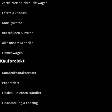
Plug-in-Hybrid Modelle
Zertifizierte Gebrauchtwagen
Letzte Aktionen
Limousine
Konfigurator
Broschüren & Preise
Alle unsere Modelle
Alle
Firmenwagen
Limousinen
Kaufprojekt
CLA
Elektrisch
CLA
Kundenkontaktcenter
C-Klasse
Limousine
Probefahrt
C-Klasse
Elektrisch
Limousine
Finden Sie einen Händler
EQE
Elektrisch
Limousine
Finanzierung & Leasing
EQS
Elektrisch
Limousine