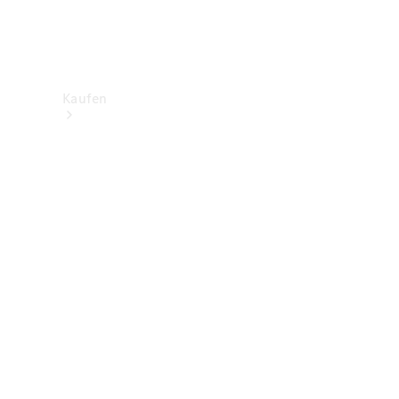
Kaufen
Neuwagenbestand
entdecken
Gebrauchtwagen
finden
Aktionen
Fleet &
Corporate