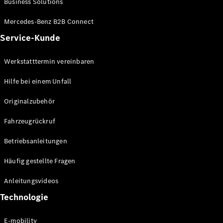
Business Solutions
E-Klasse
Limousine
Mercedes-Benz B2B Connect
S-Klasse
Service-Kunde
S-Klasse
Lang
Mercedes-
Werkstatttermin vereinbaren
Maybach S-
Klasse
Hilfe bei einem Unfall
Originalzubehör
Konfigurator
Mercedes-
Fahrzeugrückruf
Benz Store
SUV
Betriebsanleitungen
Häufig gestellte Fragen
Anleitungsvideos
Technologie
Alle SUVs
EQA
E-mobility
Elektrisch