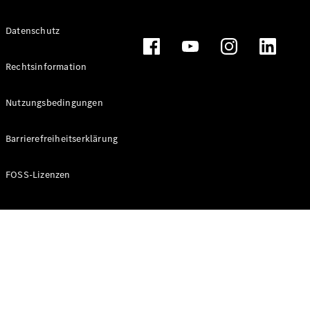
Alle T-
Datenschutz
Modelle
CLA
Shooting
Rechtsinformation
Elektrisch
Brake
CLA
Nutzungsbedingungen
Shooting
Brake
Barrierefreiheitserklärung
C-Klasse T-
Modell
C-Klasse T-
FOSS-Lizenzen
Modell All-
Terrain
E-Klasse T-
Modell
E-Klasse T-
Modell All-
Terrain
Konfigurator