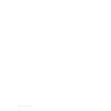
Räder &
Reifen
Zubehör
Mercedes-
Benz
Collection
Autopflege
Services