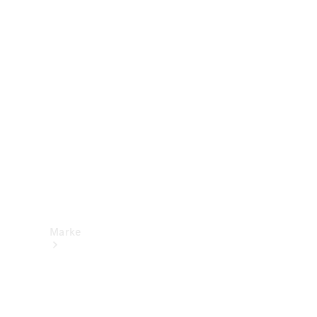
Mercedes-
Benz Apps
Betriebsanleitungen
Support &
Kontakt
Marke