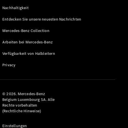
GLS
Neu
Nachhaltigkeit
Mercedes-
Maybach
Entdecken Sie unsere neuesten Nachrichten
GLS SUV
Mercedes-
Mercedes-Benz Collection
Maybach
Neu
GLS SUV
Arbeiten bei Mercedes-Benz
G-Klasse
Elektrisch
Geländewagen
Verfügbarkeit von Halbleitern
G-Klasse
Geländewagen
Privacy
Konfigurator
Mercedes-
Benz Store
© 2026. Mercedes-Benz
T-Modell
Belgium Luxembourg SA. Alle
Rechte vorbehalten
(Rechtliche Hinweise)
Einstellungen