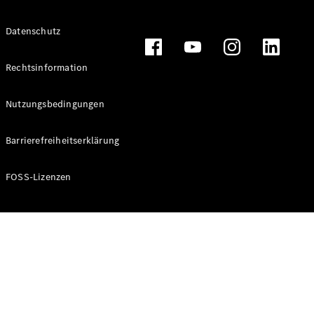
Alle T-
Datenschutz
Modelle
CLA
Shooting
Rechtsinformation
Elektrisch
Brake
CLA
Nutzungsbedingungen
Shooting
Brake
Barrierefreiheitserklärung
C-Klasse T-
Modell
C-Klasse T-
FOSS-Lizenzen
Modell All-
Terrain
E-Klasse T-
Modell
E-Klasse T-
Modell All-
Terrain
Konfigurator