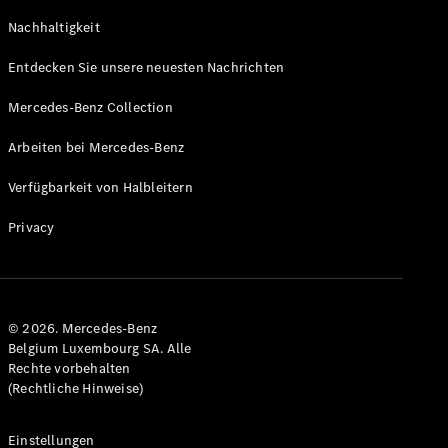
GLS
Neu
Nachhaltigkeit
Mercedes-
Maybach
Entdecken Sie unsere neuesten Nachrichten
GLS SUV
Mercedes-
Mercedes-Benz Collection
Maybach
Neu
GLS SUV
Arbeiten bei Mercedes-Benz
G-Klasse
Elektrisch
Geländewagen
Verfügbarkeit von Halbleitern
G-Klasse
Geländewagen
Privacy
Konfigurator
Mercedes-
Benz Store
© 2026. Mercedes-Benz
T-Modell
Belgium Luxembourg SA. Alle
Rechte vorbehalten
(Rechtliche Hinweise)
Einstellungen