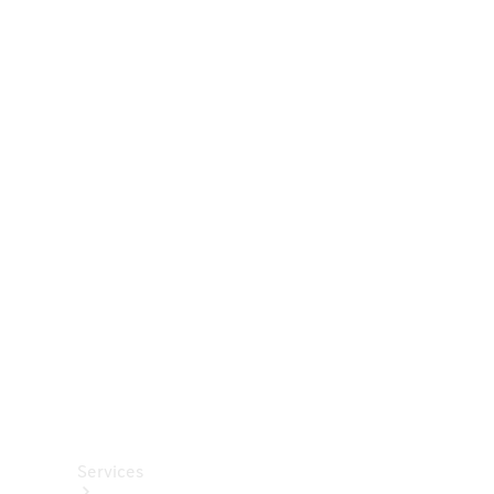
Räder &
Reifen
Zubehör
Mercedes-
Benz
Collection
Autopflege
Services