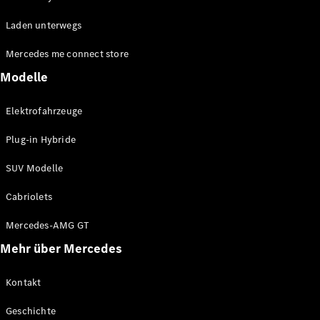
EQE
Elektrisch
Laden unterwegs
SUV
EQS
Elektrisch
Mercedes me connect store
SUV
Mercedes-
Modelle
Maybach
Elektrisch
EQS SUV
Elektrofahrzeuge
GLA
GLA
Neu
Plug-in Hybride
GLA
Neu
Elektrisch
GLB
Elektrisch
SUV Modelle
GLB
GLC
Elektrisch
Cabriolets
GLC
GLC Coupé
Mercedes-AMG GT
GLE
Mehr über Mercedes
GLE
Neu
GLE Coupé
GLE
Kontakt
Neu
Coupé
Geschichte
GLS