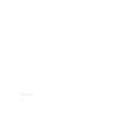
Mercedes-
Benz Apps
Betriebsanleitungen
Support &
Kontakt
Marke