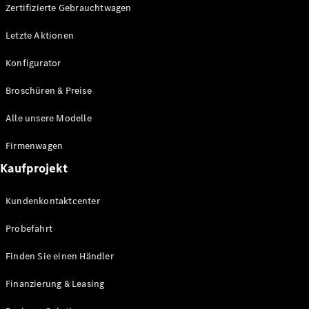
Plug-in-Hybrid Modelle
Zertifizierte Gebrauchtwagen
Letzte Aktionen
Limousine
Konfigurator
Broschüren & Preise
Alle unsere Modelle
Alle
Firmenwagen
Limousinen
Kaufprojekt
CLA
Elektrisch
CLA
Kundenkontaktcenter
C-Klasse
Limousine
Probefahrt
C-Klasse
Elektrisch
Limousine
Finden Sie einen Händler
EQE
Elektrisch
Limousine
Finanzierung & Leasing
EQS
Elektrisch
Limousine