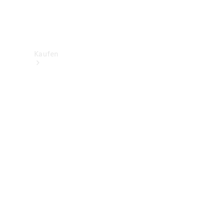
Kaufen
Neuwagenbestand
entdecken
Gebrauchtwagen
finden
Aktionen
Fleet &
Corporate