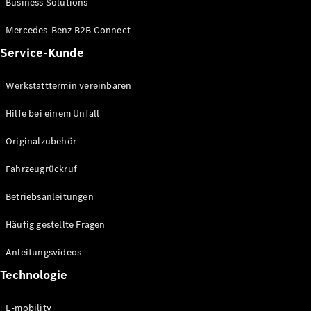
Business Solutions
E-Klasse
Limousine
Mercedes-Benz B2B Connect
S-Klasse
Service-Kunde
S-Klasse
Lang
Mercedes-
Werkstatttermin vereinbaren
Maybach S-
Klasse
Hilfe bei einem Unfall
Originalzubehör
Konfigurator
Mercedes-
Fahrzeugrückruf
Benz Store
SUV
Betriebsanleitungen
Häufig gestellte Fragen
Anleitungsvideos
Technologie
Alle SUVs
EQA
E-mobility
Elektrisch