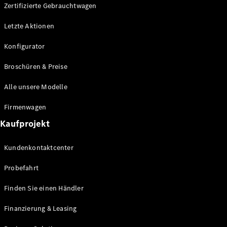
Plug-in-Hybrid Modelle
Zertifizierte Gebrauchtwagen
Letzte Aktionen
Limousine
Konfigurator
Broschüren & Preise
Alle unsere Modelle
Alle
Firmenwagen
Limousinen
Kaufprojekt
CLA
Elektrisch
CLA
Kundenkontaktcenter
C-Klasse
Limousine
Probefahrt
C-Klasse
Elektrisch
Limousine
Finden Sie einen Händler
EQE
Elektrisch
Limousine
Finanzierung & Leasing
EQS
Elektrisch
Limousine