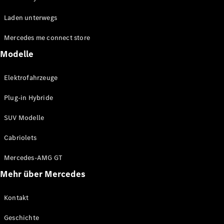
EQE
Elektrisch
Laden unterwegs
SUV
EQS
Elektrisch
Mercedes me connect store
SUV
Mercedes-
Modelle
Maybach
Elektrisch
EQS SUV
Elektrofahrzeuge
GLA
GLA
Neu
Plug-in Hybride
GLA
Neu
Elektrisch
GLB
Elektrisch
SUV Modelle
GLB
GLC
Elektrisch
Cabriolets
GLC
GLC Coupé
Mercedes-AMG GT
GLE
Mehr über Mercedes
GLE
Neu
GLE Coupé
GLE
Kontakt
Neu
Coupé
Geschichte
GLS