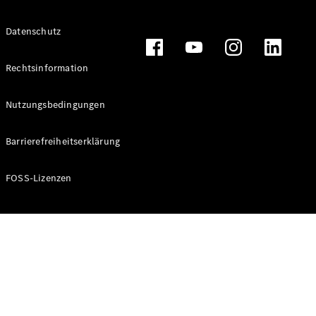
Alle T-
Datenschutz
Modelle
CLA
Shooting
Rechtsinformation
Elektrisch
Brake
CLA
Nutzungsbedingungen
Shooting
Brake
Barrierefreiheitserklärung
C-Klasse T-
Modell
C-Klasse T-
FOSS-Lizenzen
Modell All-
Terrain
E-Klasse T-
Modell
E-Klasse T-
Modell All-
Terrain
Konfigurator