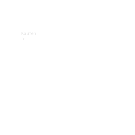
Kaufen
Neuwagenbestand
entdecken
Gebrauchtwagen
finden
Aktionen
Fleet &
Corporate