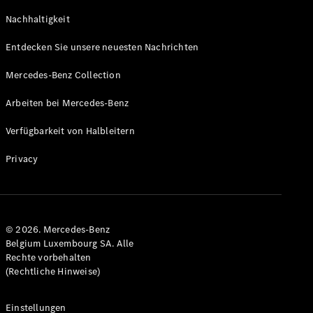
GLS
Neu
Nachhaltigkeit
Mercedes-
Maybach
Entdecken Sie unsere neuesten Nachrichten
GLS SUV
Mercedes-
Mercedes-Benz Collection
Maybach
Neu
GLS SUV
Arbeiten bei Mercedes-Benz
G-Klasse
Elektrisch
Geländewagen
Verfügbarkeit von Halbleitern
G-Klasse
Geländewagen
Privacy
Konfigurator
Mercedes-
Benz Store
© 2026. Mercedes-Benz
T-Modell
Belgium Luxembourg SA. Alle
Rechte vorbehalten
(Rechtliche Hinweise)
Einstellungen