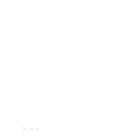
Räder &
Reifen
Zubehör
Mercedes-
Benz
Collection
Autopflege
Services