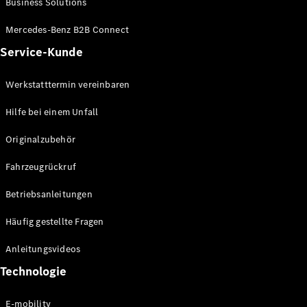
Business Solutions
E-Klasse
Limousine
Mercedes-Benz B2B Connect
S-Klasse
Service-Kunde
S-Klasse
Lang
Mercedes-
Werkstatttermin vereinbaren
Maybach S-
Klasse
Hilfe bei einem Unfall
Originalzubehör
Konfigurator
Mercedes-
Fahrzeugrückruf
Benz Store
SUV
Betriebsanleitungen
Häufig gestellte Fragen
Anleitungsvideos
Technologie
Alle SUVs
EQA
E-mobility
Elektrisch