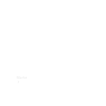
Mercedes-
Benz Apps
Betriebsanleitungen
Support &
Kontakt
Marke