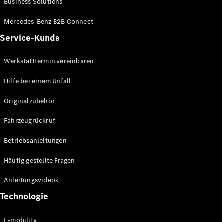
Business Solutions
E-Klasse
Limousine
Mercedes-Benz B2B Connect
S-Klasse
Service-Kunde
S-Klasse
Lang
Mercedes-
Werkstatttermin vereinbaren
Maybach S-
Klasse
Hilfe bei einem Unfall
Originalzubehör
Konfigurator
Mercedes-
Fahrzeugrückruf
Benz Store
SUV
Betriebsanleitungen
Häufig gestellte Fragen
Anleitungsvideos
Technologie
Alle SUVs
EQA
E-mobility
Elektrisch