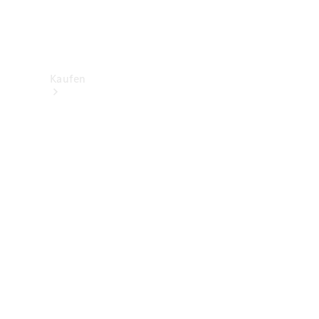
Kaufen
Neuwagenbestand
entdecken
Gebrauchtwagen
finden
Aktionen
Fleet &
Corporate