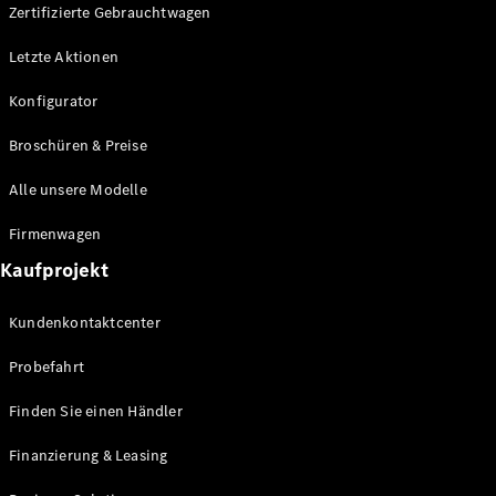
Plug-in-Hybrid Modelle
Zertifizierte Gebrauchtwagen
Letzte Aktionen
Limousine
Konfigurator
Broschüren & Preise
Alle unsere Modelle
Alle
Firmenwagen
Limousinen
Kaufprojekt
CLA
Elektrisch
CLA
Kundenkontaktcenter
C-Klasse
Limousine
Probefahrt
C-Klasse
Elektrisch
Limousine
Finden Sie einen Händler
EQE
Elektrisch
Limousine
Finanzierung & Leasing
EQS
Elektrisch
Limousine