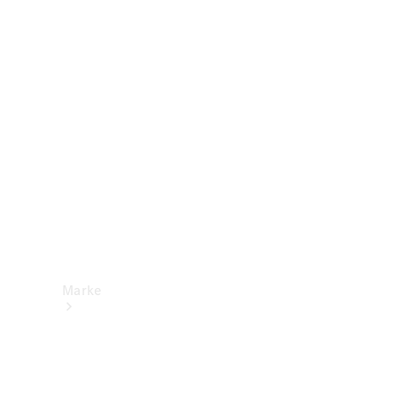
Mercedes-
Benz Apps
Betriebsanleitungen
Support &
Kontakt
Marke