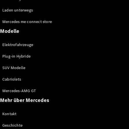
EQE
Elektrisch
Laden unterwegs
SUV
EQS
Elektrisch
Mercedes me connect store
SUV
Mercedes-
Modelle
Maybach
Elektrisch
EQS SUV
Elektrofahrzeuge
GLA
GLA
Neu
Plug-in Hybride
GLA
Neu
Elektrisch
GLB
Elektrisch
SUV Modelle
GLB
GLC
Elektrisch
Cabriolets
GLC
GLC Coupé
Mercedes-AMG GT
GLE
Mehr über Mercedes
GLE
Neu
GLE Coupé
GLE
Kontakt
Neu
Coupé
Geschichte
GLS