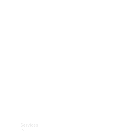
Räder &
Reifen
Zubehör
Mercedes-
Benz
Collection
Autopflege
Services