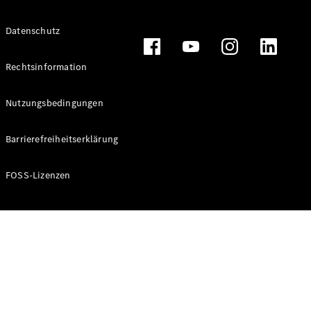
Alle T-
Datenschutz
Modelle
CLA
Shooting
Rechtsinformation
Elektrisch
Brake
CLA
Nutzungsbedingungen
Shooting
Brake
Barrierefreiheitserklärung
C-Klasse T-
Modell
C-Klasse T-
FOSS-Lizenzen
Modell All-
Terrain
E-Klasse T-
Modell
E-Klasse T-
Modell All-
Terrain
Konfigurator