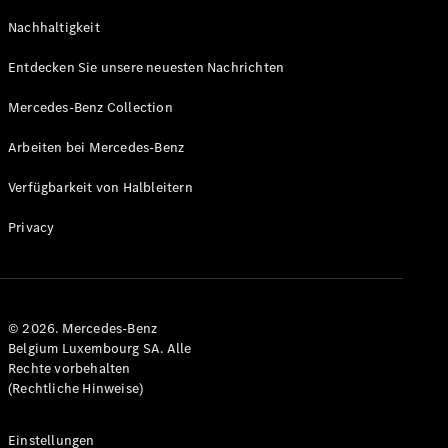
GLS
Neu
Nachhaltigkeit
Mercedes-
Maybach
Entdecken Sie unsere neuesten Nachrichten
GLS SUV
Mercedes-
Mercedes-Benz Collection
Maybach
Neu
GLS SUV
Arbeiten bei Mercedes-Benz
G-Klasse
Elektrisch
Geländewagen
Verfügbarkeit von Halbleitern
G-Klasse
Geländewagen
Privacy
Konfigurator
Mercedes-
Benz Store
© 2026. Mercedes-Benz
T-Modell
Belgium Luxembourg SA. Alle
Rechte vorbehalten
(Rechtliche Hinweise)
Einstellungen