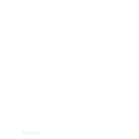
Räder &
Reifen
Zubehör
Mercedes-
Benz
Collection
Autopflege
Services