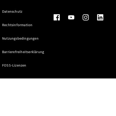
Alle T-
Datenschutz
Modelle
CLA
Shooting
Rechtsinformation
Elektrisch
Brake
CLA
Nutzungsbedingungen
Shooting
Brake
Barrierefreiheitserklärung
C-Klasse T-
Modell
C-Klasse T-
FOSS-Lizenzen
Modell All-
Terrain
E-Klasse T-
Modell
E-Klasse T-
Modell All-
Terrain
Konfigurator