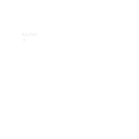
Kaufen
Neuwagenbestand
entdecken
Gebrauchtwagen
finden
Aktionen
Fleet &
Corporate