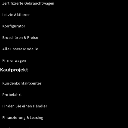
Plug-in-Hybrid Modelle
Zertifizierte Gebrauchtwagen
Letzte Aktionen
Limousine
Konfigurator
Broschüren & Preise
Alle unsere Modelle
Alle
Firmenwagen
Limousinen
Kaufprojekt
CLA
Elektrisch
CLA
Kundenkontaktcenter
C-Klasse
Limousine
Probefahrt
C-Klasse
Elektrisch
Limousine
Finden Sie einen Händler
EQE
Elektrisch
Limousine
Finanzierung & Leasing
EQS
Elektrisch
Limousine