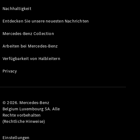
GLS
Neu
Nachhaltigkeit
Mercedes-
Maybach
Entdecken Sie unsere neuesten Nachrichten
GLS SUV
Mercedes-
Mercedes-Benz Collection
Maybach
Neu
GLS SUV
Arbeiten bei Mercedes-Benz
G-Klasse
Elektrisch
Geländewagen
Verfügbarkeit von Halbleitern
G-Klasse
Geländewagen
Privacy
Konfigurator
Mercedes-
Benz Store
© 2026. Mercedes-Benz
T-Modell
Belgium Luxembourg SA. Alle
Rechte vorbehalten
(Rechtliche Hinweise)
Einstellungen