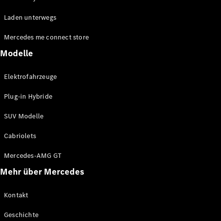
EQE
Elektrisch
Laden unterwegs
SUV
EQS
Elektrisch
Mercedes me connect store
SUV
Mercedes-
Modelle
Maybach
Elektrisch
EQS SUV
Elektrofahrzeuge
GLA
GLA
Neu
Plug-in Hybride
GLA
Neu
Elektrisch
GLB
Elektrisch
SUV Modelle
GLB
GLC
Elektrisch
Cabriolets
GLC
GLC Coupé
Mercedes-AMG GT
GLE
Mehr über Mercedes
GLE
Neu
GLE Coupé
GLE
Kontakt
Neu
Coupé
Geschichte
GLS