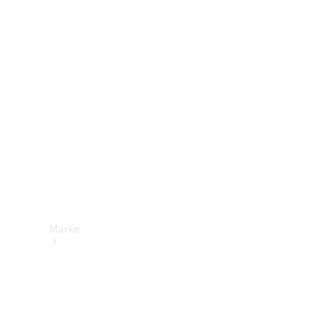
Mercedes-
Benz Apps
Betriebsanleitungen
Support &
Kontakt
Marke