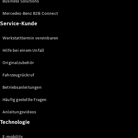
Business Solutions
E-Klasse
Limousine
Mercedes-Benz B2B Connect
S-Klasse
Service-Kunde
S-Klasse
Lang
Mercedes-
Werkstatttermin vereinbaren
Maybach S-
Klasse
Hilfe bei einem Unfall
Originalzubehör
Konfigurator
Mercedes-
Fahrzeugrückruf
Benz Store
SUV
Betriebsanleitungen
Häufig gestellte Fragen
Anleitungsvideos
Technologie
Alle SUVs
EQA
E-mobility
Elektrisch