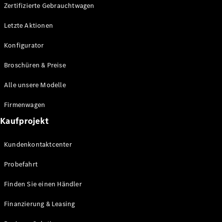
Plug-in-Hybrid Modelle
Zertifizierte Gebrauchtwagen
Letzte Aktionen
Limousine
Konfigurator
Broschüren & Preise
Alle unsere Modelle
Alle
Firmenwagen
Limousinen
Kaufprojekt
CLA
Elektrisch
CLA
Kundenkontaktcenter
C-Klasse
Limousine
Probefahrt
C-Klasse
Elektrisch
Limousine
Finden Sie einen Händler
EQE
Elektrisch
Limousine
Finanzierung & Leasing
EQS
Elektrisch
Limousine