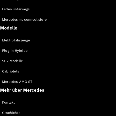
EQE
Elektrisch
Laden unterwegs
SUV
EQS
Elektrisch
Mercedes me connect store
SUV
Mercedes-
Modelle
Maybach
Elektrisch
EQS SUV
Elektrofahrzeuge
GLA
GLA
Neu
Plug-in Hybride
GLA
Neu
Elektrisch
GLB
Elektrisch
SUV Modelle
GLB
GLC
Elektrisch
Cabriolets
GLC
GLC Coupé
Mercedes-AMG GT
GLE
Mehr über Mercedes
GLE
Neu
GLE Coupé
GLE
Kontakt
Neu
Coupé
Geschichte
GLS