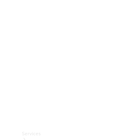
Räder &
Reifen
Zubehör
Mercedes-
Benz
Collection
Autopflege
Services