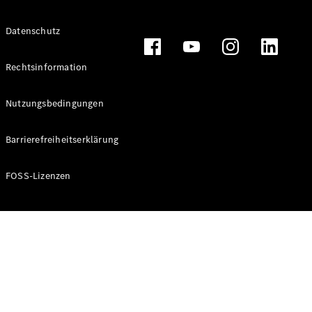
Alle T-
Datenschutz
Modelle
CLA
Shooting
Rechtsinformation
Elektrisch
Brake
CLA
Nutzungsbedingungen
Shooting
Brake
Barrierefreiheitserklärung
C-Klasse T-
Modell
C-Klasse T-
FOSS-Lizenzen
Modell All-
Terrain
E-Klasse T-
Modell
E-Klasse T-
Modell All-
Terrain
Konfigurator