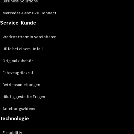
Business Solutions
E-Klasse
Limousine
Mercedes-Benz B2B Connect
S-Klasse
Service-Kunde
S-Klasse
Lang
Mercedes-
Werkstatttermin vereinbaren
Maybach S-
Klasse
Hilfe bei einem Unfall
Originalzubehör
Konfigurator
Mercedes-
Fahrzeugrückruf
Benz Store
SUV
Betriebsanleitungen
Häufig gestellte Fragen
Anleitungsvideos
Technologie
Alle SUVs
EQA
E-mobility
Elektrisch