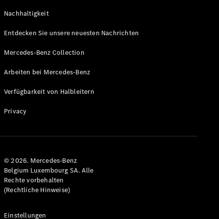
GLS
Neu
Nachhaltigkeit
Mercedes-
Maybach
Entdecken Sie unsere neuesten Nachrichten
GLS SUV
Mercedes-
Mercedes-Benz Collection
Maybach
Neu
GLS SUV
Arbeiten bei Mercedes-Benz
G-Klasse
Elektrisch
Geländewagen
Verfügbarkeit von Halbleitern
G-Klasse
Geländewagen
Privacy
Konfigurator
Mercedes-
Benz Store
© 2026. Mercedes-Benz
T-Modell
Belgium Luxembourg SA. Alle
Rechte vorbehalten
(Rechtliche Hinweise)
Einstellungen