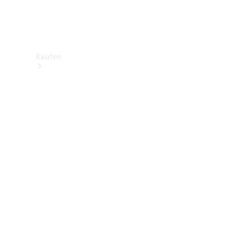
Kaufen
Neuwagenbestand
entdecken
Gebrauchtwagen
finden
Aktionen
Fleet &
Corporate