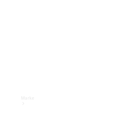
Mercedes-
Benz Apps
Betriebsanleitungen
Support &
Kontakt
Marke