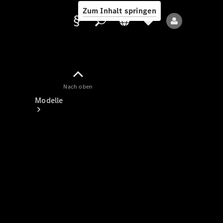
Zum Inhalt springen
Nach oben
Anbieter/Datenschutz
Modelle
Alle Modelle
Neue Modelle
Elektromodelle