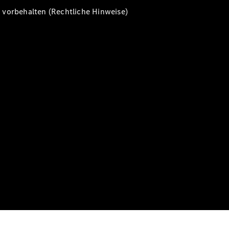
vorbehalten (Rechtliche Hinweise)
Alle T-
Modelle
CLA
Shooting
Elektrisch
Brake
CLA
Shooting
Brake
C-Klasse T-
Modell
C-Klasse T-
Modell All-
Terrain
E-Klasse T-
Modell
E-Klasse T-
Modell All-
Terrain