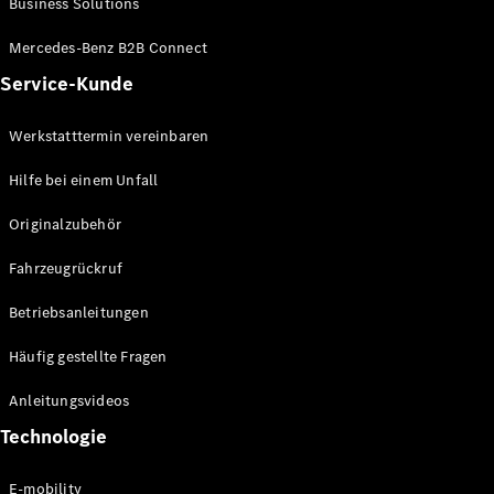
Business Solutions
E-Klasse
Limousine
Mercedes-Benz B2B Connect
S-Klasse
Service-Kunde
S-Klasse
Lang
Mercedes-
Werkstatttermin vereinbaren
Maybach S-
Klasse
Hilfe bei einem Unfall
Originalzubehör
Konfigurator
Mercedes-
Fahrzeugrückruf
Benz Store
SUV
Betriebsanleitungen
Häufig gestellte Fragen
Anleitungsvideos
Technologie
Alle SUVs
EQA
E-mobility
Elektrisch