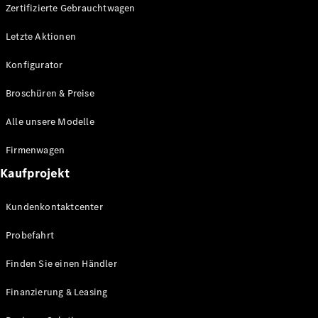
Plug-in-Hybrid Modelle
Zertifizierte Gebrauchtwagen
Letzte Aktionen
Limousine
Konfigurator
Broschüren & Preise
Alle unsere Modelle
Alle
Firmenwagen
Limousinen
Kaufprojekt
CLA
Elektrisch
CLA
Kundenkontaktcenter
C-Klasse
Limousine
Probefahrt
C-Klasse
Neu
Elektrisch
Limousine
Finden Sie einen Händler
EQE
Elektrisch
Limousine
Finanzierung & Leasing
EQS
Elektrisch
Limousine