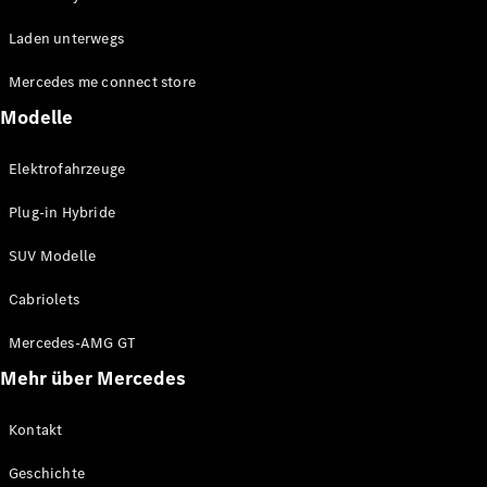
EQE
Elektrisch
Laden unterwegs
SUV
EQS
Elektrisch
Mercedes me connect store
SUV
Mercedes-
Modelle
Maybach
Elektrisch
EQS SUV
Elektrofahrzeuge
GLA
GLA
Neu
Plug-in Hybride
GLA
Neu
Elektrisch
GLB
Elektrisch
SUV Modelle
GLB
GLC
Elektrisch
Cabriolets
GLC
GLC Coupé
Mercedes-AMG GT
GLE
Mehr über Mercedes
GLE
Neu
GLE Coupé
GLE
Kontakt
Neu
Coupé
Geschichte
GLS