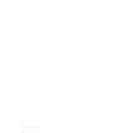
Räder &
Reifen
Zubehör
Mercedes-
Benz
Collection
Autopflege
Services