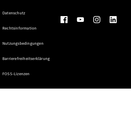
Alle T-
Datenschutz
Modelle
CLA
Shooting
Rechtsinformation
Elektrisch
Brake
CLA
Nutzungsbedingungen
Shooting
Brake
Barrierefreiheitserklärung
C-Klasse T-
Modell
C-Klasse T-
FOSS-Lizenzen
Modell All-
Terrain
E-Klasse T-
Modell
E-Klasse T-
Modell All-
Terrain
Konfigurator