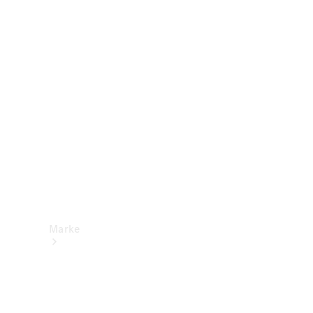
Mercedes-
Benz Apps
Betriebsanleitungen
Support &
Kontakt
Marke