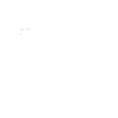
Kaufen
Neuwagenbestand
entdecken
Gebrauchtwagen
finden
Aktionen
Fleet &
Corporate