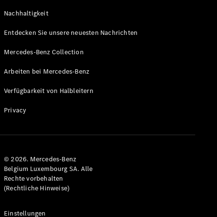
GLS
Neu
Nachhaltigkeit
Mercedes-
Maybach
Entdecken Sie unsere neuesten Nachrichten
GLS SUV
Mercedes-
Mercedes-Benz Collection
Maybach
Neu
GLS SUV
Arbeiten bei Mercedes-Benz
G-Klasse
Elektrisch
Geländewagen
Verfügbarkeit von Halbleitern
G-Klasse
Geländewagen
Privacy
Konfigurator
Mercedes-
Benz Store
© 2026. Mercedes-Benz
T-Modell
Belgium Luxembourg SA. Alle
Rechte vorbehalten
(Rechtliche Hinweise)
Einstellungen