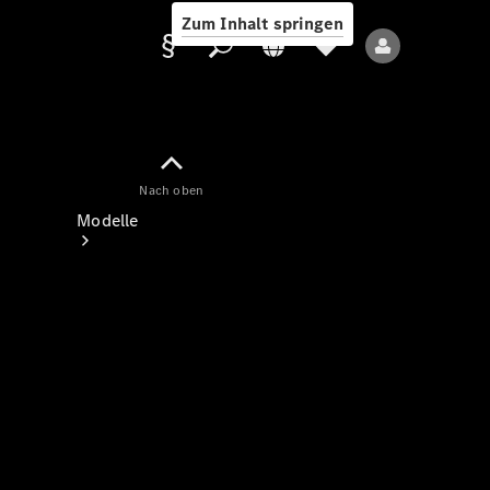
Zum Inhalt springen
Nach oben
Anbieter/Datenschutz
Modelle
Alle Modelle
Neue Modelle
Elektromodelle