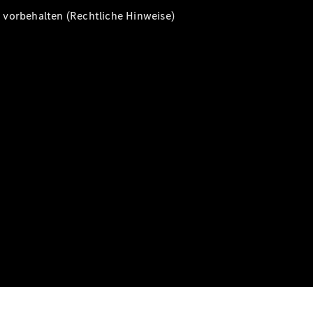
vorbehalten (Rechtliche Hinweise)
Alle T-
Modelle
CLA
Shooting
Elektrisch
Brake
CLA
Shooting
Brake
C-Klasse T-
Modell
C-Klasse T-
Modell All-
Terrain
E-Klasse T-
Modell
E-Klasse T-
Modell All-
Terrain
Konfigurator