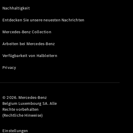
GLS
Neu
Nachhaltigkeit
Mercedes-
Maybach
Entdecken Sie unsere neuesten Nachrichten
GLS SUV
Mercedes-
Mercedes-Benz Collection
Maybach
Neu
GLS SUV
Arbeiten bei Mercedes-Benz
G-Klasse
Elektrisch
Geländewagen
Verfügbarkeit von Halbleitern
G-Klasse
Geländewagen
Privacy
Konfigurator
Mercedes-
Benz Store
© 2026. Mercedes-Benz
T-Modell
Belgium Luxembourg SA. Alle
Rechte vorbehalten
(Rechtliche Hinweise)
Einstellungen