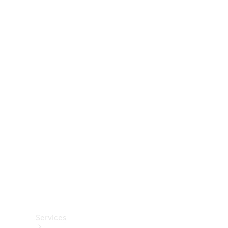
Räder &
Reifen
Zubehör
Mercedes-
Benz
Collection
Autopflege
Services