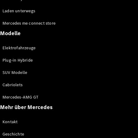
EQE
Elektrisch
Laden unterwegs
SUV
EQS
Elektrisch
Mercedes me connect store
SUV
Mercedes-
Modelle
Maybach
Elektrisch
EQS SUV
Elektrofahrzeuge
GLA
GLA
Neu
Plug-in Hybride
GLA
Neu
Elektrisch
GLB
Elektrisch
SUV Modelle
GLB
GLC
Elektrisch
Cabriolets
GLC
GLC Coupé
Mercedes-AMG GT
GLE
Mehr über Mercedes
GLE
Neu
GLE Coupé
GLE
Kontakt
Neu
Coupé
Geschichte
GLS