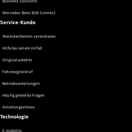
Business Solutions
E-Klasse
Limousine
Mercedes-Benz B2B Connect
S-Klasse
Service-Kunde
S-Klasse
Lang
Mercedes-
Werkstatttermin vereinbaren
Maybach S-
Klasse
Hilfe bei einem Unfall
Originalzubehör
Konfigurator
Mercedes-
Fahrzeugrückruf
Benz Store
SUV
Betriebsanleitungen
Häufig gestellte Fragen
Anleitungsvideos
Technologie
Alle SUVs
EQA
E-mobility
Elektrisch