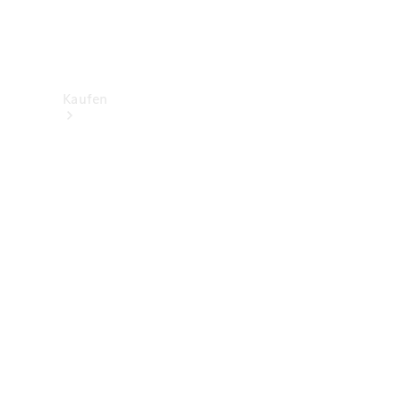
Kaufen
Neuwagenbestand
entdecken
Gebrauchtwagen
finden
Aktionen
Fleet &
Corporate