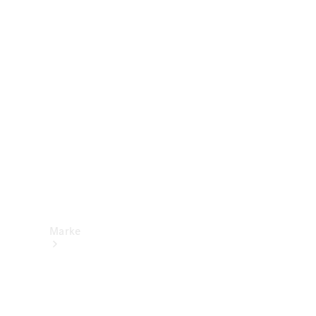
Mercedes-
Benz Apps
Betriebsanleitungen
Support &
Kontakt
Marke