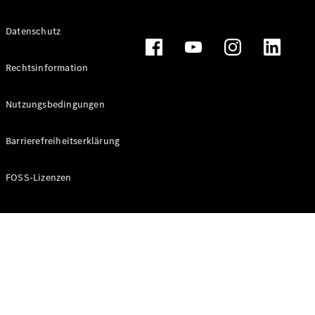
Alle T-
Datenschutz
Modelle
CLA
Shooting
Rechtsinformation
Elektrisch
Brake
CLA
Nutzungsbedingungen
Shooting
Brake
Barrierefreiheitserklärung
C-Klasse T-
Modell
C-Klasse T-
FOSS-Lizenzen
Modell All-
Terrain
E-Klasse T-
Modell
E-Klasse T-
Modell All-
Terrain
Konfigurator