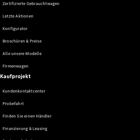
Plug-in-Hybrid Modelle
Zertifizierte Gebrauchtwagen
Letzte Aktionen
Limousine
Konfigurator
Broschüren & Preise
Alle unsere Modelle
Alle
Firmenwagen
Limousinen
Kaufprojekt
CLA
Elektrisch
CLA
Kundenkontaktcenter
C-Klasse
Limousine
Probefahrt
C-Klasse
Elektrisch
Limousine
Finden Sie einen Händler
EQE
Elektrisch
Limousine
Finanzierung & Leasing
EQS
Elektrisch
Limousine