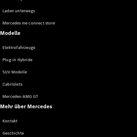
EQE
Elektrisch
Laden unterwegs
SUV
EQS
Elektrisch
Mercedes me connect store
SUV
Mercedes-
Modelle
Maybach
Elektrisch
EQS SUV
Elektrofahrzeuge
GLA
GLA
Neu
Plug-in Hybride
GLA
Neu
Elektrisch
GLB
Elektrisch
SUV Modelle
GLB
GLC
Elektrisch
Cabriolets
GLC
GLC Coupé
Mercedes-AMG GT
GLE
Mehr über Mercedes
GLE
Neu
GLE Coupé
GLE
Kontakt
Neu
Coupé
Geschichte
GLS