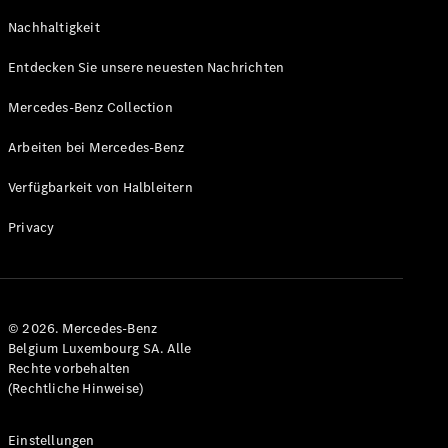
GLS
Neu
Nachhaltigkeit
Mercedes-
Maybach
Entdecken Sie unsere neuesten Nachrichten
GLS SUV
Mercedes-
Mercedes-Benz Collection
Maybach
Neu
GLS SUV
Arbeiten bei Mercedes-Benz
G-Klasse
Elektrisch
Geländewagen
Verfügbarkeit von Halbleitern
G-Klasse
Geländewagen
Privacy
Konfigurator
Mercedes-
Benz Store
© 2026. Mercedes-Benz
T-Modell
Belgium Luxembourg SA. Alle
Rechte vorbehalten
(Rechtliche Hinweise)
Einstellungen