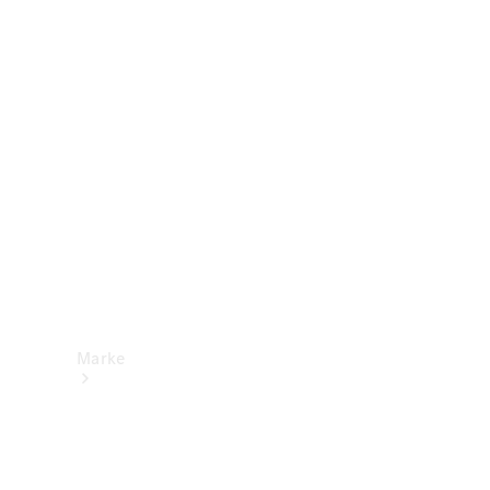
Mercedes-
Benz Apps
Betriebsanleitungen
Support &
Kontakt
Marke