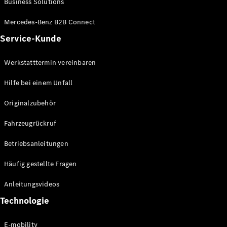
Business Solutions
E-Klasse
Limousine
Mercedes-Benz B2B Connect
S-Klasse
Service-Kunde
S-Klasse
Lang
Mercedes-
Werkstatttermin vereinbaren
Maybach S-
Klasse
Hilfe bei einem Unfall
Originalzubehör
Konfigurator
Mercedes-
Fahrzeugrückruf
Benz Store
SUV
Betriebsanleitungen
Häufig gestellte Fragen
Anleitungsvideos
Technologie
Alle SUVs
EQA
E-mobility
Elektrisch