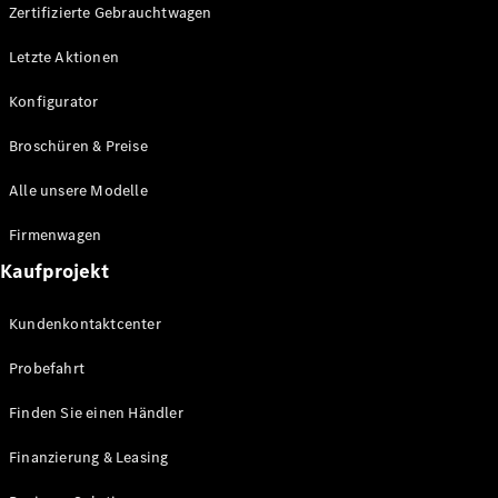
Plug-in-Hybrid Modelle
Zertifizierte Gebrauchtwagen
Letzte Aktionen
Limousine
Konfigurator
Broschüren & Preise
Alle unsere Modelle
Alle
Firmenwagen
Limousinen
Kaufprojekt
CLA
Elektrisch
CLA
Kundenkontaktcenter
C-Klasse
Limousine
Probefahrt
C-Klasse
Elektrisch
Limousine
Finden Sie einen Händler
EQE
Elektrisch
Limousine
Finanzierung & Leasing
EQS
Elektrisch
Limousine