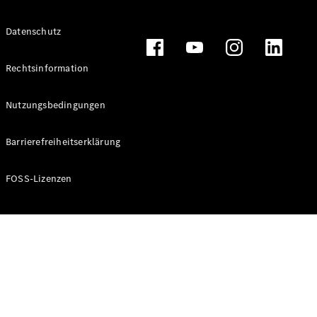
Alle T-
Datenschutz
Modelle
CLA
Shooting
Rechtsinformation
Elektrisch
Brake
CLA
Nutzungsbedingungen
Shooting
Brake
Barrierefreiheitserklärung
C-Klasse T-
Modell
C-Klasse T-
FOSS-Lizenzen
Modell All-
Terrain
E-Klasse T-
Modell
E-Klasse T-
Modell All-
Terrain
Konfigurator