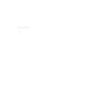
Kaufen
Neuwagenbestand
entdecken
Gebrauchtwagen
finden
Aktionen
Fleet &
Corporate