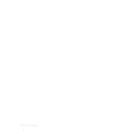
Räder &
Reifen
Zubehör
Mercedes-
Benz
Collection
Autopflege
Services