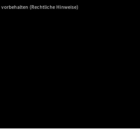
vorbehalten (Rechtliche Hinweise)
Alle T-
Modelle
CLA
Shooting
Elektrisch
Brake
CLA
Shooting
Brake
C-Klasse T-
Modell
C-Klasse T-
Modell All-
Terrain
E-Klasse T-
Modell
E-Klasse T-
Modell All-
Terrain
Konfigurator