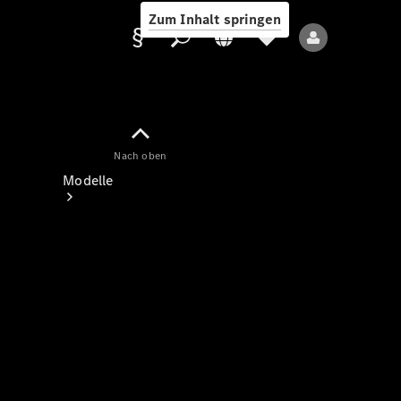
Zum Inhalt springen
Nach oben
Anbieter/Datenschutz
Modelle
Alle Modelle
Neue Modelle
Elektromodelle