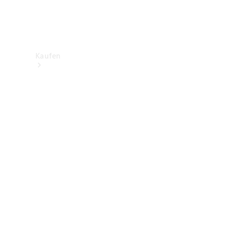
Kaufen
Neuwagenbestand
entdecken
Gebrauchtwagen
finden
Aktionen
Fleet &
Corporate