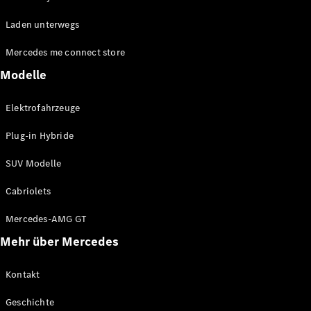
EQE
Elektrisch
Laden unterwegs
SUV
EQS
Elektrisch
Mercedes me connect store
SUV
Mercedes-
Modelle
Maybach
Elektrisch
EQS SUV
Elektrofahrzeuge
GLA
GLA
Neu
Plug-in Hybride
GLA
Neu
Elektrisch
GLB
Elektrisch
SUV Modelle
GLB
GLC
Elektrisch
Cabriolets
GLC
GLC Coupé
Mercedes-AMG GT
GLE
Mehr über Mercedes
GLE
Neu
GLE Coupé
GLE
Kontakt
Neu
Coupé
Geschichte
GLS