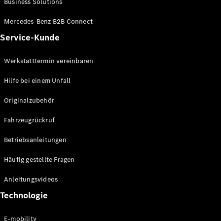
Business Solutions
E-Klasse
Limousine
Mercedes-Benz B2B Connect
S-Klasse
Service-Kunde
S-Klasse
Lang
Mercedes-
Werkstatttermin vereinbaren
Maybach S-
Klasse
Hilfe bei einem Unfall
Originalzubehör
Konfigurator
Mercedes-
Fahrzeugrückruf
Benz Store
SUV
Betriebsanleitungen
Häufig gestellte Fragen
Anleitungsvideos
Technologie
Alle SUVs
EQA
E-mobility
Elektrisch