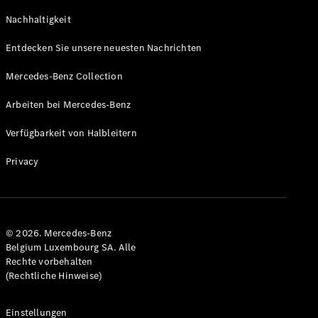
GLS
Neu
Nachhaltigkeit
Mercedes-
Maybach
Entdecken Sie unsere neuesten Nachrichten
GLS SUV
Mercedes-
Mercedes-Benz Collection
Maybach
Neu
GLS SUV
Arbeiten bei Mercedes-Benz
G-Klasse
Elektrisch
Geländewagen
Verfügbarkeit von Halbleitern
G-Klasse
Geländewagen
Privacy
Konfigurator
Mercedes-
Benz Store
© 2026. Mercedes-Benz
T-Modell
Belgium Luxembourg SA. Alle
Rechte vorbehalten
(Rechtliche Hinweise)
Einstellungen