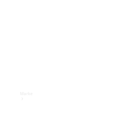
Mercedes-
Benz Apps
Betriebsanleitungen
Support &
Kontakt
Marke