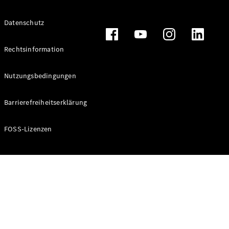
Alle T-
Datenschutz
Modelle
CLA
Shooting
Rechtsinformation
Elektrisch
Brake
CLA
Nutzungsbedingungen
Shooting
Brake
Barrierefreiheitserklärung
C-Klasse T-
Modell
C-Klasse T-
FOSS-Lizenzen
Modell All-
Terrain
E-Klasse T-
Modell
E-Klasse T-
Modell All-
Terrain
Konfigurator