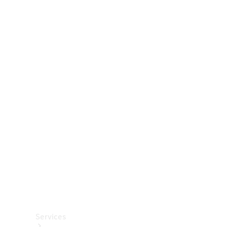
Räder &
Reifen
Zubehör
Mercedes-
Benz
Collection
Autopflege
Services