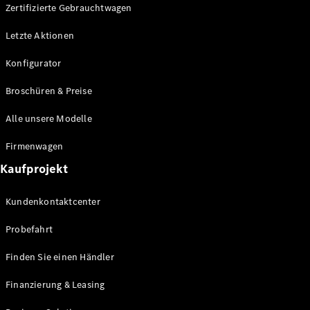
Plug-in-Hybrid Modelle
Zertifizierte Gebrauchtwagen
Letzte Aktionen
Limousine
Konfigurator
Broschüren & Preise
Alle unsere Modelle
Alle
Firmenwagen
Limousinen
Kaufprojekt
CLA
Elektrisch
CLA
Kundenkontaktcenter
C-Klasse
Limousine
Probefahrt
C-Klasse
Elektrisch
Limousine
Finden Sie einen Händler
EQE
Elektrisch
Limousine
Finanzierung & Leasing
EQS
Elektrisch
Limousine