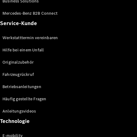
Business Solutions
E-Klasse
Limousine
Mercedes-Benz B2B Connect
S-Klasse
Service-Kunde
S-Klasse
Lang
Mercedes-
Werkstatttermin vereinbaren
Maybach S-
Klasse
Hilfe bei einem Unfall
Originalzubehör
Konfigurator
Mercedes-
Fahrzeugrückruf
Benz Store
SUV
Betriebsanleitungen
Häufig gestellte Fragen
Anleitungsvideos
Technologie
Alle SUVs
EQA
E-mobility
Elektrisch