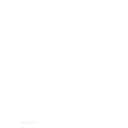
Räder &
Reifen
Zubehör
Mercedes-
Benz
Collection
Autopflege
Services