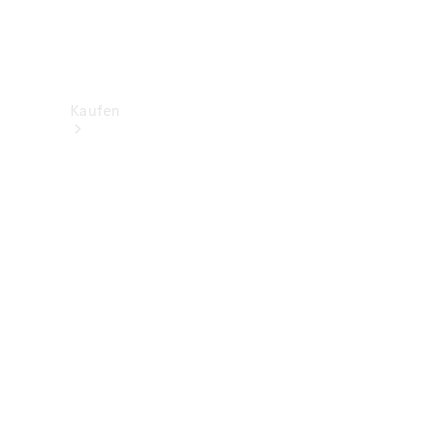
Kaufen
Neuwagenbestand
entdecken
Gebrauchtwagen
finden
Aktionen
Fleet &
Corporate