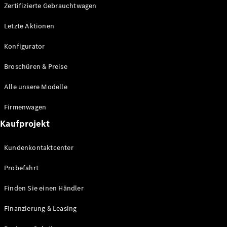
Plug-in-Hybrid Modelle
Zertifizierte Gebrauchtwagen
Letzte Aktionen
Limousine
Konfigurator
Broschüren & Preise
Alle unsere Modelle
Alle
Firmenwagen
Limousinen
Kaufprojekt
CLA
Elektrisch
CLA
Kundenkontaktcenter
C-Klasse
Limousine
Probefahrt
C-Klasse
Elektrisch
Limousine
Finden Sie einen Händler
EQE
Elektrisch
Limousine
Finanzierung & Leasing
EQS
Elektrisch
Limousine