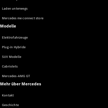
EQE
Elektrisch
Laden unterwegs
SUV
EQS
Elektrisch
Mercedes me connect store
SUV
Mercedes-
Modelle
Maybach
Elektrisch
EQS SUV
Elektrofahrzeuge
GLA
GLA
Neu
Plug-in Hybride
GLA
Neu
Elektrisch
GLB
Elektrisch
SUV Modelle
GLB
GLC
Elektrisch
Cabriolets
GLC
GLC Coupé
Mercedes-AMG GT
GLE
Mehr über Mercedes
GLE
Neu
GLE Coupé
GLE
Kontakt
Neu
Coupé
Geschichte
GLS