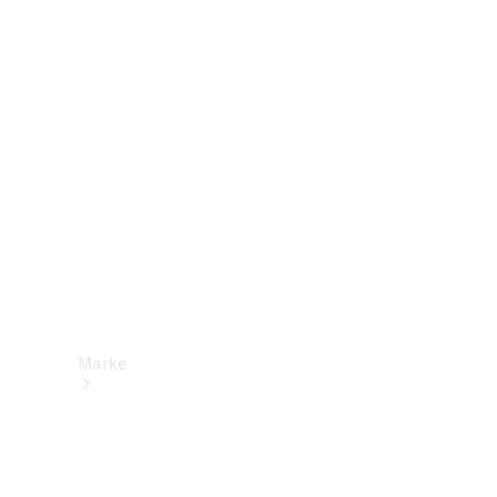
Mercedes-
Benz Apps
Betriebsanleitungen
Support &
Kontakt
Marke