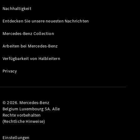
GLS
Neu
Nachhaltigkeit
Mercedes-
Maybach
Entdecken Sie unsere neuesten Nachrichten
GLS SUV
Mercedes-
Mercedes-Benz Collection
Maybach
Neu
GLS SUV
Arbeiten bei Mercedes-Benz
G-Klasse
Elektrisch
Geländewagen
Verfügbarkeit von Halbleitern
G-Klasse
Geländewagen
Privacy
Konfigurator
Mercedes-
Benz Store
© 2026. Mercedes-Benz
T-Modell
Belgium Luxembourg SA. Alle
Rechte vorbehalten
(Rechtliche Hinweise)
Einstellungen