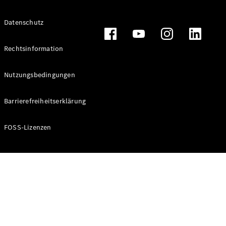
Alle T-
Datenschutz
Modelle
CLA
Shooting
Rechtsinformation
Elektrisch
Brake
CLA
Nutzungsbedingungen
Shooting
Brake
Barrierefreiheitserklärung
C-Klasse T-
Modell
C-Klasse T-
FOSS-Lizenzen
Modell All-
Terrain
E-Klasse T-
Modell
E-Klasse T-
Modell All-
Terrain
Konfigurator