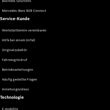
Business Solutions
E-Klasse
Limousine
Mercedes-Benz B2B Connect
S-Klasse
Service-Kunde
S-Klasse
Lang
Mercedes-
Werkstatttermin vereinbaren
Maybach S-
Klasse
Hilfe bei einem Unfall
Originalzubehör
Konfigurator
Mercedes-
Fahrzeugrückruf
Benz Store
SUV
Betriebsanleitungen
Häufig gestellte Fragen
Anleitungsvideos
Technologie
Alle SUVs
EQA
E-mobility
Elektrisch