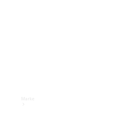
Mercedes-
Benz Apps
Betriebsanleitungen
Support &
Kontakt
Marke