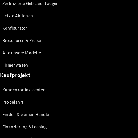
Plug-in-Hybrid Modelle
Zertifizierte Gebrauchtwagen
Letzte Aktionen
Limousine
Konfigurator
Broschüren & Preise
Alle unsere Modelle
Alle
Firmenwagen
Limousinen
Kaufprojekt
CLA
Elektrisch
CLA
Kundenkontaktcenter
C-Klasse
Limousine
Probefahrt
C-Klasse
Elektrisch
Limousine
Finden Sie einen Händler
EQE
Elektrisch
Limousine
Finanzierung & Leasing
EQS
Elektrisch
Limousine