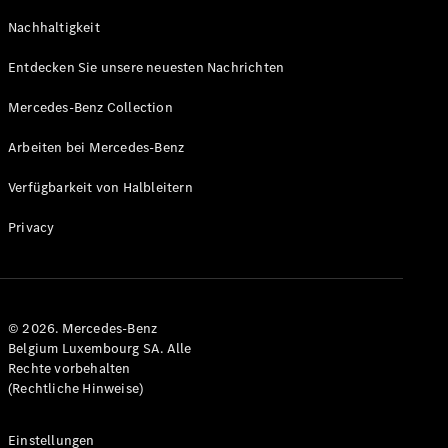
GLS
Neu
Nachhaltigkeit
Mercedes-
Maybach
Entdecken Sie unsere neuesten Nachrichten
GLS SUV
Mercedes-
Mercedes-Benz Collection
Maybach
Neu
GLS SUV
Arbeiten bei Mercedes-Benz
G-Klasse
Elektrisch
Geländewagen
Verfügbarkeit von Halbleitern
G-Klasse
Geländewagen
Privacy
Konfigurator
Mercedes-
Benz Store
© 2026. Mercedes-Benz
T-Modell
Belgium Luxembourg SA. Alle
Rechte vorbehalten
(Rechtliche Hinweise)
Einstellungen