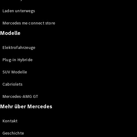
EQE
Elektrisch
Laden unterwegs
SUV
EQS
Elektrisch
Mercedes me connect store
SUV
Mercedes-
Modelle
Maybach
Elektrisch
EQS SUV
Elektrofahrzeuge
GLA
GLA
Neu
Plug-in Hybride
GLA
Neu
Elektrisch
GLB
Elektrisch
SUV Modelle
GLB
GLC
Elektrisch
Cabriolets
GLC
GLC Coupé
Mercedes-AMG GT
GLE
Mehr über Mercedes
GLE
Neu
GLE Coupé
GLE
Kontakt
Neu
Coupé
Geschichte
GLS