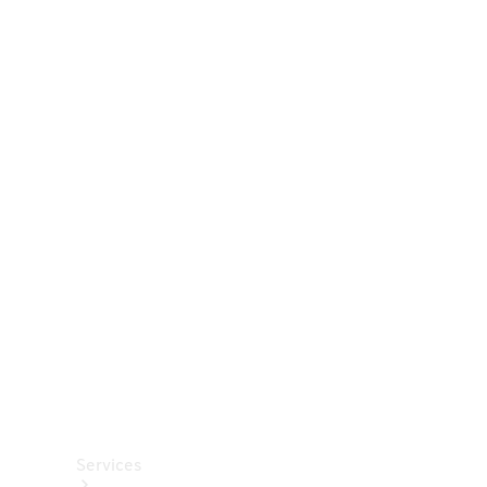
Räder &
Reifen
Zubehör
Mercedes-
Benz
Collection
Autopflege
Services