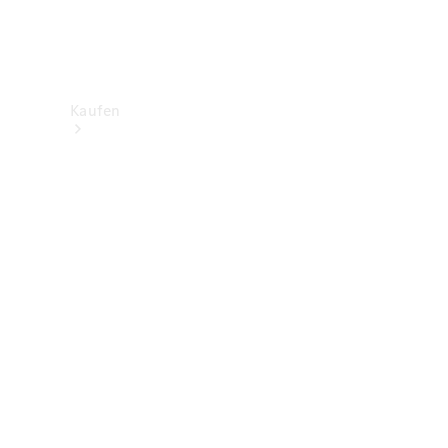
Kaufen
Neuwagenbestand
entdecken
Gebrauchtwagen
finden
Aktionen
Fleet &
Corporate