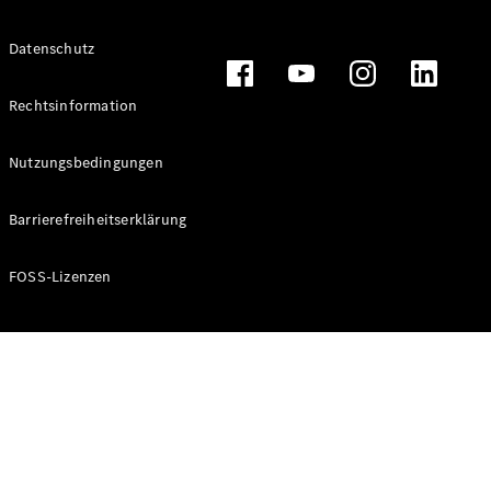
Alle T-
Datenschutz
Modelle
CLA
Shooting
Rechtsinformation
Elektrisch
Brake
CLA
Nutzungsbedingungen
Shooting
Brake
Barrierefreiheitserklärung
C-Klasse T-
Modell
C-Klasse T-
FOSS-Lizenzen
Modell All-
Terrain
E-Klasse T-
Modell
E-Klasse T-
Modell All-
Terrain
Konfigurator